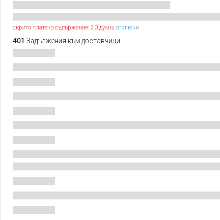
скрито платено съдържание: 20 думи;
отключи
401
Задължения към доставчици,