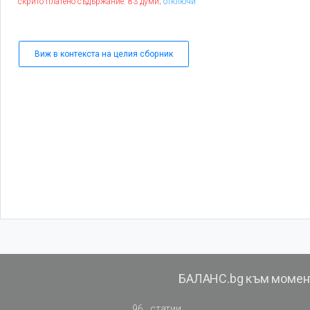
скрито платено съдържание: 83 думи;
отключи
Виж в контекста на целия сборник
БАЛАНС.bg към момен
96
статии