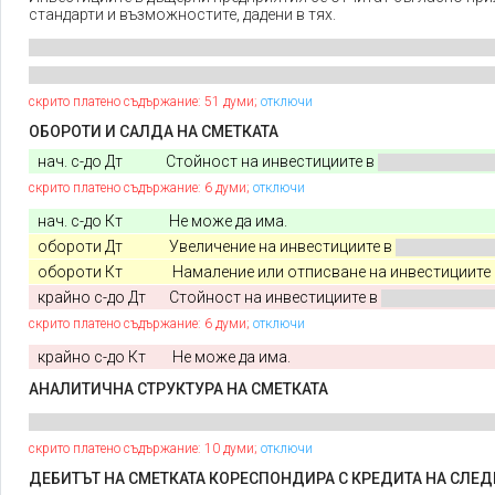
стандарти и възможностите, дадени в тях.
скрито платено съдържание: 51 думи;
отключи
ОБОРОТИ И САЛДА НА СМЕТКАТА
нач. с-до Дт
Стойност на инвестициите в
скрито платено съдържание: 6 думи;
отключи
нач. с-до Кт Не може да има.
обороти Дт
Увеличение на инвестициите в
обороти Кт
Намаление или отписване на инвестициите
крайно с-до Дт
Стойност на инвестициите в
скрито платено съдържание: 6 думи;
отключи
крайно с-до Кт Не може да има.
АНАЛИТИЧНА СТРУКТУРА НА СМЕТКАТА
скрито платено съдържание: 10 думи;
отключи
ДЕБИТЪТ НА СМЕТКАТА КОРЕСПОНДИРА С КРЕДИТА НА СЛЕ