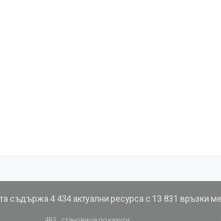
та съдържа
4 434 актуални ресурса с 13 831 връзки м
483
становища по казуси