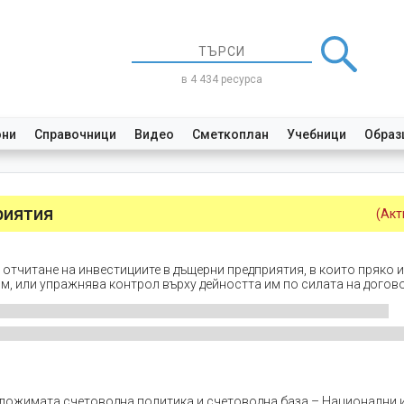
в 4 434 ресурса
они
Справочници
Видео
Сметкоплан
Учебници
Образ
риятия
(Акт
а отчитане на инвестициите в дъщерни предприятия, в които пряко 
м, или упражнява контрол върху дейността им по силата на догов
иложимата счетоводна политика и счетоводна база – Национални