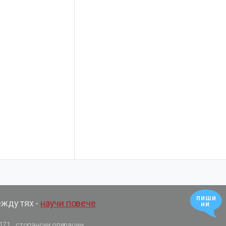
пиши
ежду тях -
научи повече
ни
171
стопански операции