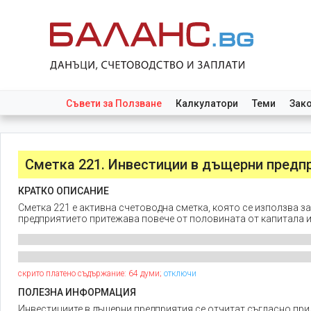
Съвети за Ползване
Калкулатори
Теми
Зак
Сметка 221. Инвестиции в дъщерни предп
КРАТКО ОПИСАНИЕ
Сметка 221 е активна счетоводна сметка, която се използва з
предприятието притежава повече от половината от капитала и
скрито платено съдържание: 64 думи;
отключи
ПОЛЕЗНА ИНФОРМАЦИЯ
Инвестициите в дъщерни предприятия се отчитат съгласно пр