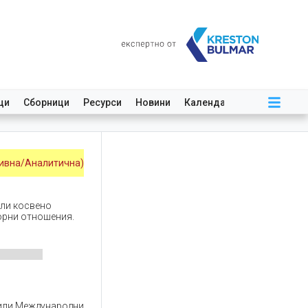
ци
Сборници
Ресурси
Новини
Календар
ивна/Аналитична)
или косвено
орни отношения.
 или Международни