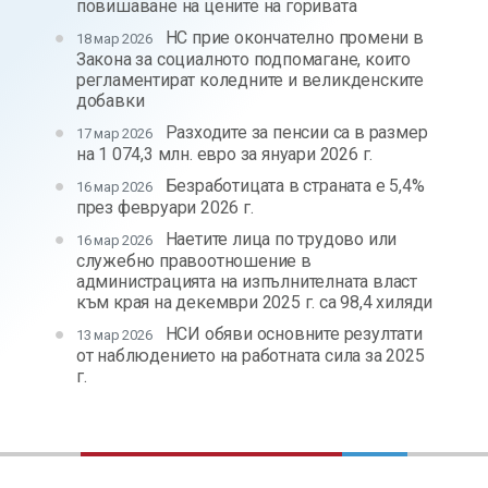
повишаване на цените на горивата
НС прие окончателно промени в
18 мар 2026
Закона за социалното подпомагане, които
регламентират коледните и великденските
добавки
Разходите за пенсии са в размер
17 мар 2026
на 1 074,3 млн. евро за януари 2026 г.
Безработицата в страната е 5,4%
16 мар 2026
през февруари 2026 г.
Наетите лица по трудово или
16 мар 2026
служебно правоотношение в
администрацията на изпълнителната власт
към края на декември 2025 г. са 98,4 хиляди
НСИ обяви основните резултати
13 мар 2026
от наблюдението на работната сила за 2025
г.