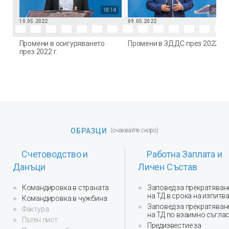
18:14
36:49
10.05.2022
09.05.2022
Промени в осигуряването
Промени в ЗДДС през 2022 г.
през 2022 г.
ОБРАЗЦИ
(очаквайте скоро)
Счетоводство и
Работна Заплата и
Данъци
Личен Състав
Командировка в страната
Заповед за прекратяван
на ТД в срока на изпитв
Командировка в чужбина
Заповед за прекратяван
Фактура
на ТД по взаимно съгла
Пътен лист
Предизвестие за