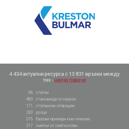
4 434 актуални ресурса с 13 831 връзки между
тях -
научи повече
96
статии
483
становища по казуси
171
стопански операции
230
уроци
575
базови примери към членове
217
сметки от сметкоплан