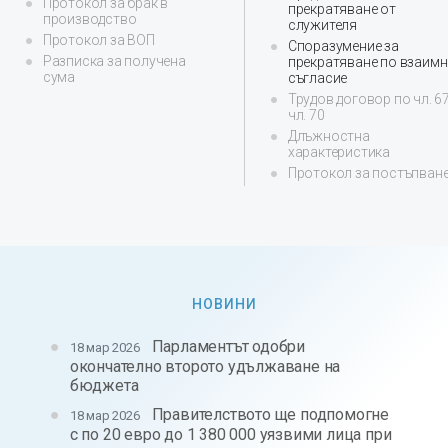
Протокол за брак в
прекратяване от
производство
служителя
Протокол за ВОП
Споразумение за
Разписка за получена
прекратяване по взаим
сума
съгласие
Трудов договор по чл. 67
чл. 70
Длъжностна
характеристика
Протокол за постъпван
НОВИНИ
Парламентът одобри
18 мар 2026
окончателно второто удължаване на
бюджета
Правителството ще подпомогне
18 мар 2026
с по 20 евро до 1 380 000 уязвими лица при