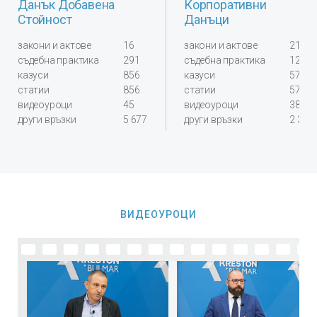
Данък Добавена
Корпоративни
Стойност
Данъци
закони и актове
16
закони и актове
21
съдебна практика
291
съдебна практика
124
казуси
856
казуси
578
статии
856
статии
578
видеоуроци
45
видеоуроци
38
други връзки
5 677
други връзки
2 300
ВИДЕОУРОЦИ