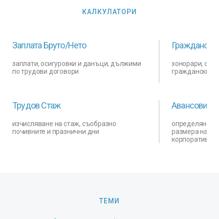
КАЛКУЛАТОРИ
Заплата Бруто/Нето
Граждански
заплати, осигуровки и данъци, дължими
хонорари, оси
по трудови договори
граждански д
Трудов Стаж
Авансови Вн
изчисляване на стаж, съобразно
определяне на
почивните и празнични дни
размера на ав
корпоративен
ТЕМИ