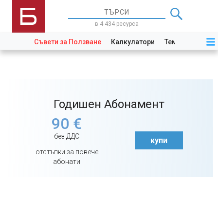
в 4 434 ресурса
Съвети за Ползване
Калкулатори
Теми
Закони
Годишен Абонамент
90 €
без ДДС
купи
отстъпки за повече
абонати