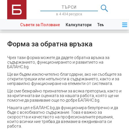
в 4 434 ресурса
Съвети за Ползване
Калкулатори
Теми
Закони
Форма за обратна връзка
Чрез тази форма можете да дадете обратна връзка за
съдържанието, функционирането и развитието на
БАЛАНС.bg.
Ще ви бъдем изключително благодарни, ако ни съобщите за
открити грешки или непълноти в съдържанието, както и за
неправилно функциониране на елементи от системата.
Ще сме безкрайно признателни за всяка препоръка, както и
за критичната ви оценката за нашата работа, която ще ни
помогне да развиваме още по-добре БАЛАНС.bg.
Нашата цел е БАЛАНС.bg да функционира безупречно и да
бъде с всеобхватно съдържание. Това е важно за
скоростта и качеството на професионалните решения,
които всички ние трябва да вземаме в ежедневната си
работа.