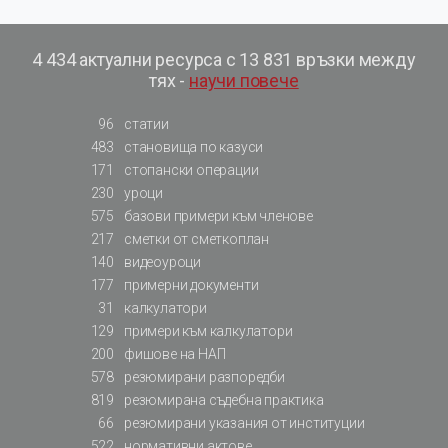
4 434 актуални ресурса с 13 831 връзки между
тях -
научи повече
96
статии
483
становища по казуси
171
стопански операции
230
уроци
575
базови примери към членове
217
сметки от сметкоплан
140
видеоуроци
177
примерни документи
31
калкулатори
129
примери към калкулатори
200
фишове на НАП
578
резюмирани разпоредби
819
резюмирана съдебна практика
66
резюмирани указания от институции
522
нормативни актове