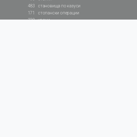
483
становища по казуси
171
стопански операции
230
уроци
575
базови примери към членове
217
сметки от сметкоплан
140
видеоуроци
177
примерни документи
31
калкулатори
129
примери към калкулатори
200
фишове на НАП
578
резюмирани разпоредби
819
резюмирана съдебна практика
66
резюмирани указания от институции
522
нормативни актове
За БАЛАНС.bg
Общи условия
Поверителност