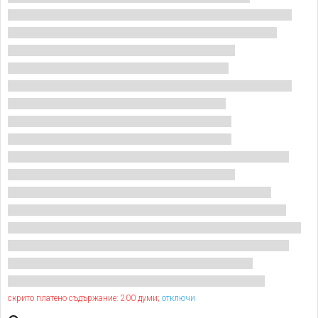
скрито платено съдържание: 200 думи;
отключи