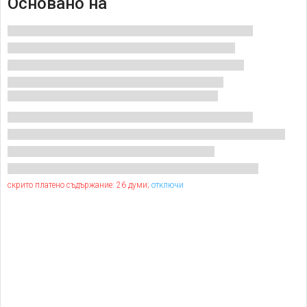
Основано на
скрито платено съдържание: 26 думи;
отключи