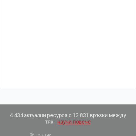
4 434 актуални ресурса с 13 831 връзки между
тях -
научи повече
96
статии