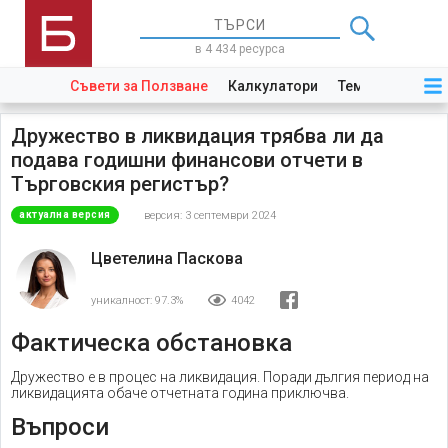
в 4 434 ресурса
Съвети за Ползване
Калкулатори
Теми
Закони
Дружество в ликвидация трябва ли да
подава годишни финансови отчети в
Търговския регистър?
версия: 3 септември 2024
актуална версия
Цветелина Паскова
уникалност:
97.3%
4042
Фактическа обстановка
Дружество е в процес на ликвидация. Поради дългия период на
ликвидацията обаче отчетната година приключва.
Въпроси