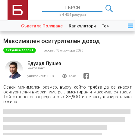
в 4 434 ресурса
Съвети за Ползване
Калкулатори
Теми
Закони
Максимален осигурителен доход
версия: 18 октомври 2023
актуална версия
Едуард Пушев
консултант
уникалност:
100%
4646
Освен минимален размер, върху който трябва да се внасят
осигурителни вноски, има регламентиран и максимален такъв.
Той отново се определя със ЗБДОО и се актуализира всяка
година.