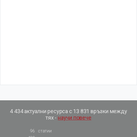
4 434 актуални ресурса с 13 831 връзки между
тях -
научи повече
96
статии