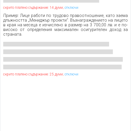
скрито платено съдържание: 14 думи;
отключи
Пример:
Лице работи по трудово правоотношение, като заема
длъжността „Мениджър проекти“. Възнаграждението на лицето
в края на месеца е изчислено в размер на 3 700,00 лв. и е по-
високо от определения максимален осигурителен доход за
страната.
скрито платено съдържание: 25 думи;
отключи