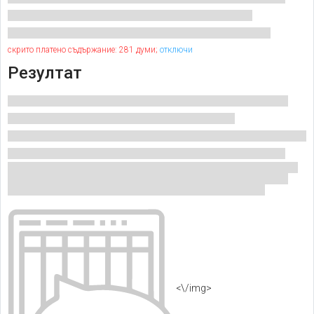
скрито платено съдържание: 281 думи;
отключи
Резултат
<\/img>