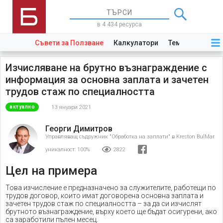
в 4 434 ресурса
Съвети за Ползване
Калкулатори
Теми
Закони
Изчисляване на брутно възнаграждение с
информация за основна заплата и зачетен
трудов стаж по специалността
13 януари 2021
актуално
Георги Димитров
Управляващ съдружник "Обработка на заплати" в Kreston BulMar
уникалност:
100%
2822
Цел на примера
Това изчисление е предназначено за служителите, работещи по
трудов договор, които имат договорена основна заплата и
зачетен трудов стаж по специалността – за да си изчислят
брутното възнаграждение, върху което ще бъдат осигурени, ако
са заработили пълен месец.