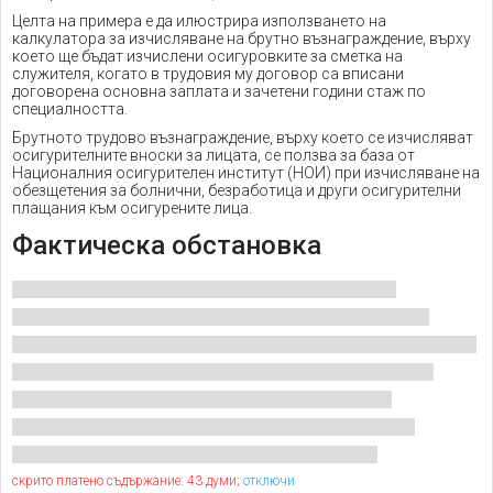
Целта на примера е да илюстрира използването на
калкулатора за изчисляване на брутно възнаграждение, върху
което ще бъдат изчислени осигуровките за сметка на
служителя, когато в трудовия му договор са вписани
договорена основна заплата и зачетени години стаж по
специалността.
Брутното трудово възнаграждение, върху което се изчисляват
осигурителните вноски за лицата, се ползва за база от
Националния осигурителен институт (НОИ) при изчисляване на
обезщетения за болнични, безработица и други осигурителни
плащания към осигурените лица.
Фактическа обстановка
скрито платено съдържание: 43 думи;
отключи