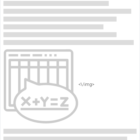
<\/img>