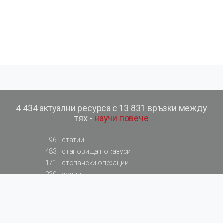
4 434 актуални ресурса с 13 831 връзки между
тях -
научи повече
96
статии
483
становища по казуси
171
стопански операции
230
уроци
575
базови примери към членове
217
сметки от сметкоплан
140
видеоуроци
177
примерни документи