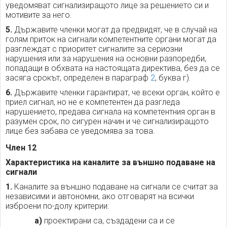
уведомяват сигнализиращото лице за решението си и
мотивите за него.
5.
Държавите членки могат да предвидят, че в случай на
голям приток на сигнали компетентните органи могат да
разглеждат с приоритет сигналите за сериозни
нарушения или за нарушения на основни разпоредби,
попадащи в обхвата на настоящата директива, без да се
засяга срокът, определен в параграф
2
, буква г).
6.
Държавите членки гарантират, че всеки орган, който е
приел сигнал, но не е компетентен да разгледа
нарушението, предава сигнала на компетентния орган в
разумен срок, по сигурен начин и че сигнализиращото
лице без забава се уведомява за това.
Член 12
Характеристика на каналите за външно подаване на
сигнали
1.
Каналите за външно подаване на сигнали се считат за
независими и автономни, ако отговарят на всички
изброени по-долу критерии:
а)
проектирани са, създадени са и се