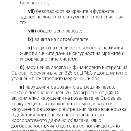
безопасност;
vii)
безопасност на храните и фуражите,
здраве на животните и хуманно отношение към
тях;
viii)
обществено здраве;
ix)
защита на потребителите;
x)
защита на неприкосновеността на личния
живот и личните данни и сигурност на мрежите и
информационните системи;
б)
нарушения, засягащи финансовите интереси на
Съюза, посочени в член 325 от ДФЕС и допълнително
уточнени в съответните мерки на Съюза;
в)
нарушения, свързани с вътрешния пазар,
както e посочено в член 26, параграф
2
от ДФЕС,
включително нарушения на правилата на Съюза за
конкуренцията и държавната помощ, и както и
нарушения, свързани с вътрешния пазар във връзка
с действия, които нарушават правилата за
корпоративното данъчно облагане, или с
договорености, чиято цел е да се получи данъчно