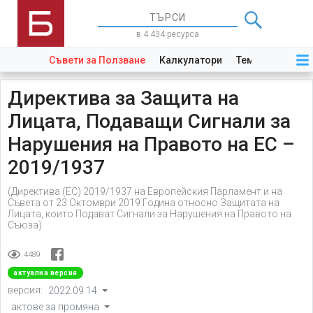
в 4 434 ресурса
Съвети за Ползване
Калкулатори
Теми
Закони
Директива за Защита на
Лицата, Подаващи Сигнали за
Нарушения на Правото на ЕС –
2019/1937
(Директива (ЕС) 2019/1937 на Европейския Парламент и на
Съвета от 23 Октомври 2019 Година относно Защитата на
Лицата, които Подават Сигнали за Нарушения на Правото на
Съюза)
4489
актуална версия
версия:
2022.09.14
актове за промяна