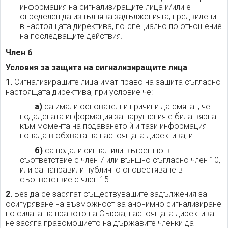
информация на сигнализиращите лица и/или е
определен да изпълнява задълженията, предвидени
в настоящата директива, по-специално по отношение
на последващите действия.
Член 6
Условия за защита на сигнализиращите лица
1.
Сигнализиращите лица имат право на защита съгласно
настоящата директива, при условие че:
а)
са имали основателни причини да смятат, че
подадената информация за нарушения е била вярна
към момента на подаването ѝ и тази информация
попада в обхвата на настоящата директива; и
б)
са подали сигнал или вътрешно в
съответствие с член 7 или външно съгласно член 10,
или са направили публично оповестяване в
съответствие с член 15.
2.
Без да се засягат съществуващите задължения за
осигуряване на възможност за анонимно сигнализиране
по силата на правото на Съюза, настоящата директива
не засяга правомощието на държавите членки да