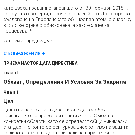
като взеха предвид становището от 30 ноември 2018 г.
на групата експерти, посочена в член 31 от Договора за
създаване на Европейската общност за атомна енергия,
в съответствие с обикновената законодателна
[3]
процедура
,
като имат предвид, че:
СЪОБРАЖЕНИЯ
ПРИЕХА НАСТОЯЩАТА ДИРЕКТИВА:
глава I
Обхват, Определения И Условия За Закрила
Член 1
Цел
Целта на настоящата директива е да подобри
прилагането на правото и политиките на Съюза в
конкретни области, като се определят общи минимални
стандарти, с които се осигурява високо ниво на защита
на лицата, които подават сигнали за нарушения на