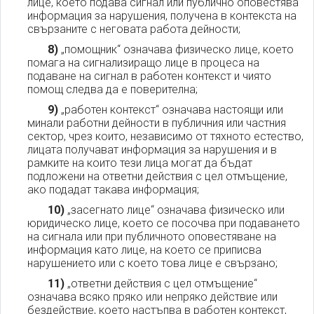
лице, което подава сигнал или публично оповестява
информация за нарушения, получена в контекста на
свързаните с неговата работа дейности;
8)
„помощник“ означава физическо лице, което
помага на сигнализиращо лице в процеса на
подаване на сигнал в работен контекст и чиято
помощ следва да е поверителна;
9)
„работен контекст“ означава настоящи или
минали работни дейности в публичния или частния
сектор, чрез които, независимо от тяхното естество,
лицата получават информация за нарушения и в
рамките на които тези лица могат да бъдат
подложени на ответни действия с цел отмъщение,
ако подадат такава информация;
10)
„засегнато лице“ означава физическо или
юридическо лице, което се посочва при подаването
на сигнала или при публичното оповестяване на
информация като лице, на което се приписва
нарушението или с което това лице е свързано;
11)
„ответни действия с цел отмъщение“
означава всяко пряко или непряко действие или
бездействие, което настъпва в работен контекст,