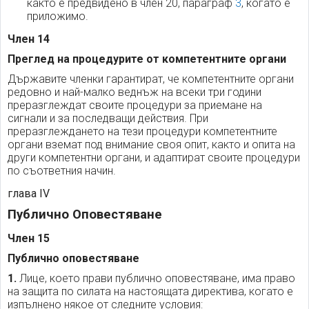
както е предвидено в член 20, параграф
3
, когато е
приложимо.
Член 14
Преглед на процедурите от компетентните органи
Държавите членки гарантират, че компетентните органи
редовно и най-малко веднъж на всеки три години
преразглеждат своите процедури за приемане на
сигнали и за последващи действия. При
преразглеждането на тези процедури компетентните
органи вземат под внимание своя опит, както и опита на
други компетентни органи, и адаптират своите процедури
по съответния начин.
глава IV
Публично Оповестяване
Член 15
Публично оповестяване
1.
Лице, което прави публично оповестяване, има право
на защита по силата на настоящата директива, когато е
изпълнено някое от следните условия: