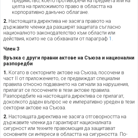
предимство, което противоречи на предмета или на
целта на приложимото право в областта на
корпоративно данъчно облагане.
2.
Настоящата директива не засяга правото на
държавите членки да разширят защитата съгласно
националното законодателство към области или
действия, които не са обхванати от параграф
1.
Член 3
Връзка с други правни актове на Съюза и национални
разпоредби
1.
Когато в секторните актове на Съюза, посочени в
част II от приложението, се предвиждат специални
правила относно подаването на сигнали за нарушения,
прилагат се посочените в тези актове правила.
Разпоредбите на настоящата директива се прилагат,
доколкото даден въпрос не е императивно уреден в тези
секторни актове на Съюза.
2.
Настоящата директива не засяга отговорността на
държавите членки да гарантират националната
сигурност или техните правомощия да защитават
основните си интереси в областта на сигурността. По-