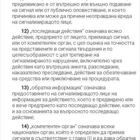
предизвикано е от вътрешно или външно подаване
на сигнал или от публично оповестяване, и което
причинява или може да причини неоправдана вреда
на сигнализиращото лице;
12)
„последващи действия“ означава всяко
действие, предприето от лицето, приемащо сигнал,
или от компетентен орган, с цел оценка на точността
на представените в сигнала твърдения и по
целесъобразност с цел третиране на
сигнализираното нарушение, включително чрез
действия като вътрешна анкета, разследване,
наказателно преследване, действия за обезпечаване
на средства или приключване на процедурата;
13)
„обратна информация“ означава
предоставянето на сигнализиращото лице на
информация за действието, което е предвидено или
е вече предприето като последващо действие, както
и за основанията за въпросното последващо
действие;
14)
„компетентен орган“ означава всеки
национален орган, който е определен да приема
сигнали в съответствие с глава III и да дава обратна