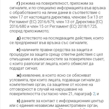
г)
режима на поверителност, приложим за
сигналите, и по-специално информацията във връзка
с обработването на лични данни в съответствие с
член 17 от настоящата директива, членове 5 и 13 от
Регламент (ЕС) 2016/679, член 13 от Директива (ЕС)
2016/680 и член 15 от Регламент (ЕС) 2018/1725,
според приложимото;
д)
естеството на последващите действия, които
се предприемат във връзка със сигналите;
е)
наличните правни средства за защита и
процедури за защита срещу ответни действия с цел
отмъщение и възможностите за поверителен съвет,
с които разполагат лицата, които обмислят да
подадат сигнал;
ж)
изявление, в което ясно се обясняват
условията, при които лицата, подаващи сигнали до
компетентния орган, са защитени от носене на
отговорност в случай на нарушаване на
поверителността съгласно член 21, параграф
2
; и
з)
данните за контакт с информационния център
или с единния независим административен орган,