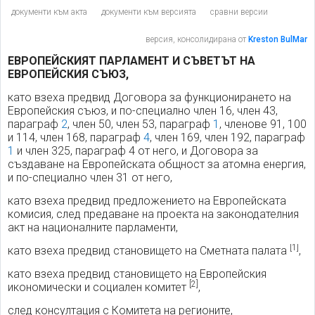
документи към акта
документи към версията
сравни версии
версия, консолидирана от
Kreston BulMar
ЕВРОПЕЙСКИЯТ ПАРЛАМЕНТ И СЪВЕТЪТ НА
ЕВРОПЕЙСКИЯ СЪЮЗ,
като взеха предвид Договора за функционирането на
Европейския съюз, и по-специално член 16, член 43,
параграф
2
, член 50, член 53, параграф
1
, членове 91, 100
и 114, член 168, параграф
4
, член 169, член 192, параграф
1
и член 325, параграф 4 от него, и Договора за
създаване на Европейската общност за атомна енергия,
и по-специално член 31 от него,
като взеха предвид предложението на Европейската
комисия, след предаване на проекта на законодателния
акт на националните парламенти,
[1]
като взеха предвид становището на Сметната палата
,
като взеха предвид становището на Европейския
[2]
икономически и социален комитет
,
след консултация с Комитета на регионите,