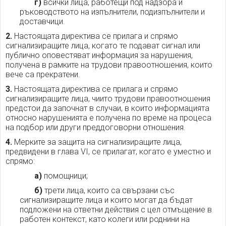
г)
всички лица, работещи под надзора и
ръководството на изпълнители, подизпълнители и
доставчици.
2.
Настоящата директива се прилага и спрямо
сигнализиращите лица, когато те подават сигнал или
публично оповестяват информация за нарушения,
получена в рамките на трудови правоотношения, които
вече са прекратени.
3.
Настоящата директива се прилага и спрямо
сигнализиращите лица, чиито трудови правоотношения
предстои да започнат в случаи, в които информацията
относно нарушенията е получена по време на процеса
на подбор или други преддоговорни отношения.
4.
Мерките за защита на сигнализиращите лица,
предвидени в глава VI, се прилагат, когато е уместно и
спрямо:
а)
помощници;
б)
трети лица, които са свързани със
сигнализиращите лица и които могат да бъдат
подложени на ответни действия с цел отмъщение в
работен контекст, като колеги или роднини на