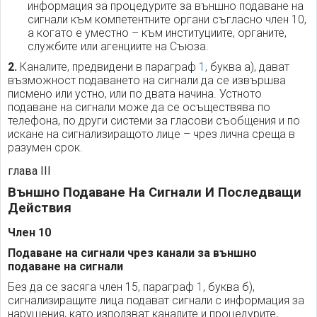
информация за процедурите за външно подаване на
сигнали към компетентните органи съгласно член 10,
а когато е уместно – към институциите, органите,
службите или агенциите на Съюза.
2.
Каналите, предвидени в параграф
1
, буква а), дават
възможност подаването на сигнали да се извършва
писмено или устно, или по двата начина. Устното
подаване на сигнали може да се осъществява по
телефона, по други системи за гласови съобщения и по
искане на сигнализиращото лице – чрез лична среща в
разумен срок.
глава III
Външно Подаване На Сигнали И Последващи
Действия
Член 10
Подаване на сигнали чрез канали за външно
подаване на сигнали
Без да се засяга член 15, параграф
1
, буква б),
сигнализиращите лица подават сигнали с информация за
нарушения, като използват каналите и процедурите,