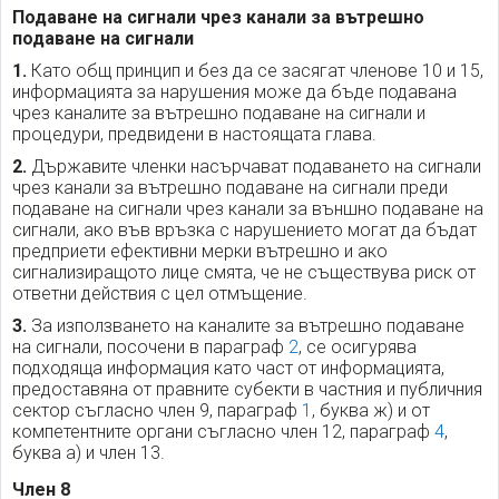
Подаване на сигнали чрез канали за вътрешно
подаване на сигнали
1.
Като общ принцип и без да се засягат членове 10 и 15,
информацията за нарушения може да бъде подавана
чрез каналите за вътрешно подаване на сигнали и
процедури, предвидени в настоящата глава.
2.
Държавите членки насърчават подаването на сигнали
чрез канали за вътрешно подаване на сигнали преди
подаване на сигнали чрез канали за външно подаване на
сигнали, ако във връзка с нарушението могат да бъдат
предприети ефективни мерки вътрешно и ако
сигнализиращото лице смята, че не съществува риск от
ответни действия с цел отмъщение.
3.
За използването на каналите за вътрешно подаване
на сигнали, посочени в параграф
2
, се осигурява
подходяща информация като част от информацията,
предоставяна от правните субекти в частния и публичния
сектор съгласно член 9, параграф
1
, буква ж) и от
компетентните органи съгласно член 12, параграф
4
,
буква а) и член 13.
Член 8