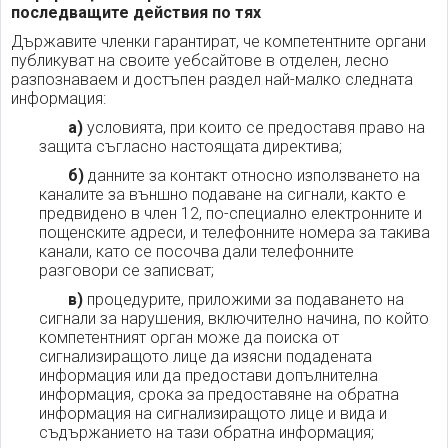
последващите действия по тях
Държавите членки гарантират, че компетентните органи
публикуват на своите уебсайтове в отделен, лесно
разпознаваем и достъпен раздел най-малко следната
информация:
а)
условията, при които се предоставя право на
защита съгласно настоящата директива;
б)
данните за контакт относно използването на
каналите за външно подаване на сигнали, както е
предвидено в член 12, по-специално електронните и
пощенските адреси, и телефонните номера за такива
канали, като се посочва дали телефонните
разговори се записват;
в)
процедурите, приложими за подаването на
сигнали за нарушения, включително начина, по който
компетентният орган може да поиска от
сигнализиращото лице да изясни подадената
информация или да предостави допълнителна
информация, срока за предоставяне на обратна
информация на сигнализиращото лице и вида и
съдържанието на тази обратна информация;