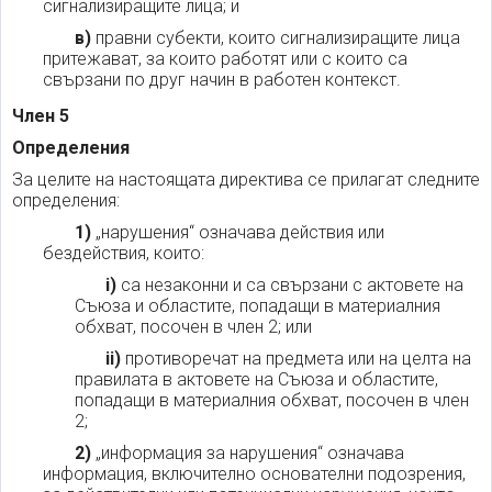
сигнализиращите лица; и
в)
правни субекти, които сигнализиращите лица
притежават, за които работят или с които са
свързани по друг начин в работен контекст.
Член 5
Определения
За целите на настоящата директива се прилагат следните
определения:
1)
„нарушения“ означава действия или
бездействия, които:
i)
са незаконни и са свързани с актовете на
Съюза и областите, попадащи в материалния
обхват, посочен в член 2; или
ii)
противоречат на предмета или на целта на
правилата в актовете на Съюза и областите,
попадащи в материалния обхват, посочен в член
2;
2)
„информация за нарушения“ означава
информация, включително основателни подозрения,