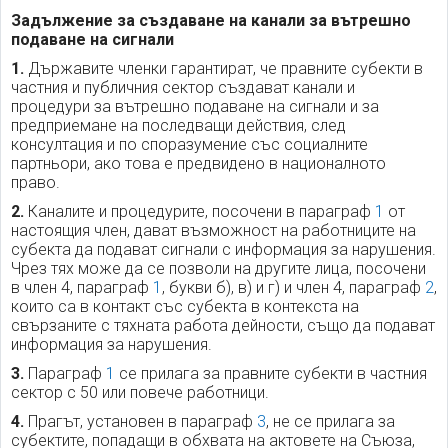
Задължение за създаване на канали за вътрешно
подаване на сигнали
1.
Държавите членки гарантират, че правните субекти в
частния и публичния сектор създават канали и
процедури за вътрешно подаване на сигнали и за
предприемане на последващи действия, след
консултация и по споразумение със социалните
партньори, ако това е предвидено в националното
право.
2.
Каналите и процедурите, посочени в параграф
1
от
настоящия член, дават възможност на работниците на
субекта да подават сигнали с информация за нарушения.
Чрез тях може да се позволи на другите лица, посочени
в член 4, параграф
1
, букви б), в) и г) и член 4, параграф
2
,
които са в контакт със субекта в контекста на
свързаните с тяхната работа дейности, също да подават
информация за нарушения.
3.
Параграф
1
се прилага за правните субекти в частния
сектор с 50 или повече работници.
4.
Прагът, установен в параграф
3
, не се прилага за
субектите, попадащи в обхвата на актовете на Съюза,