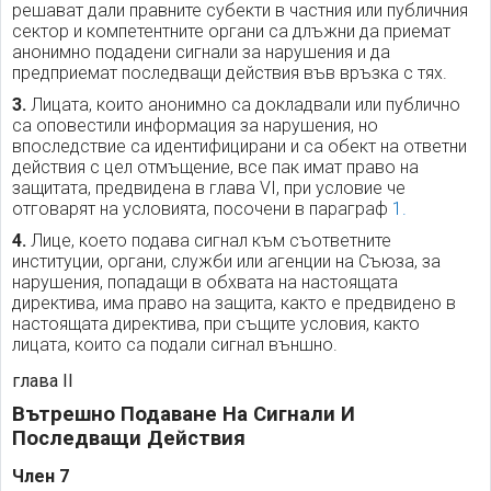
решават дали правните субекти в частния или публичния
сектор и компетентните органи са длъжни да приемат
анонимно подадени сигнали за нарушения и да
предприемат последващи действия във връзка с тях.
3.
Лицата, които анонимно са докладвали или публично
са оповестили информация за нарушения, но
впоследствие са идентифицирани и са обект на ответни
действия с цел отмъщение, все пак имат право на
защитата, предвидена в глава VI, при условие че
отговарят на условията, посочени в параграф
1.
4.
Лице, което подава сигнал към съответните
институции, органи, служби или агенции на Съюза, за
нарушения, попадащи в обхвата на настоящата
директива, има право на защита, както е предвидено в
настоящата директива, при същите условия, както
лицата, които са подали сигнал външно.
глава II
Вътрешно Подаване На Сигнали И
Последващи Действия
Член 7