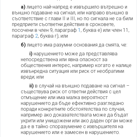
а)
лицето най-напред е извършило вътрешно и
външно подаване на сигнал, или направо външно в
съответствие с глави II и III, но по сигнала не са били
предприети съответни действия в сроковете,
посочени в член 9, параграф
1
, буква е) или член 11,
параграф
2
, буква г); или
б)
лицето има разумни основания да смята, че:
i)
нарушението може да представлява
непосредствена или явна опасност за
обществения интерес, например когато е налице
извънредна ситуация или риск от необратими
вреди; или
ii)
в случай на външно подаване на сигнал –
съществува риск от ответни действия с цел
отмъщение или има малка вероятност
нарушението да бъде ефективно разгледано
поради конкретните обстоятелства по случая,
например ако доказателствата може да бъдат
укрити или унищожени или ако даден орган може
да е в тайно споразумение с извършителя на
нарушението или е замесен в нарушението.