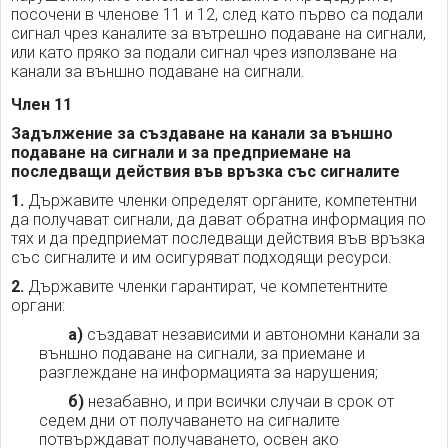
посочени в членове 11 и 12, след като първо са подали
сигнал чрез каналите за вътрешно подаване на сигнали,
или като пряко за подали сигнал чрез използване на
канали за външно подаване на сигнали.
Член 11
Задължение за създаване на канали за външно
подаване на сигнали и за предприемане на
последващи действия във връзка със сигналите
1.
Държавите членки определят органите, компетентни
да получават сигнали, да дават обратна информация по
тях и да предприемат последващи действия във връзка
със сигналите и им осигуряват подходящи ресурси.
2.
Държавите членки гарантират, че компетентните
органи:
а)
създават независими и автономни канали за
външно подаване на сигнали, за приемане и
разглеждане на информацията за нарушения;
б)
незабавно, и при всички случаи в срок от
седем дни от получаването на сигналите
потвърждават получаването, освен ако