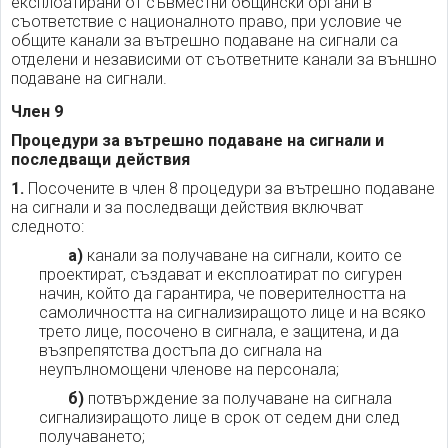
експлоатирани от съвместни общински органи в
съответствие с националното право, при условие че
общите канали за вътрешно подаване на сигнали са
отделени и независими от съответните канали за външно
подаване на сигнали.
Член 9
Процедури за вътрешно подаване на сигнали и
последващи действия
1.
Посочените в член 8 процедури за вътрешно подаване
на сигнали и за последващи действия включват
следното:
а)
канали за получаване на сигнали, които се
проектират, създават и експлоатират по сигурен
начин, който да гарантира, че поверителността на
самоличността на сигнализиращото лице и на всяко
трето лице, посочено в сигнала, е защитена, и да
възпрепятства достъпа до сигнала на
неупълномощени членове на персонала;
б)
потвърждение за получаване на сигнала
сигнализиращото лице в срок от седем дни след
получаването;