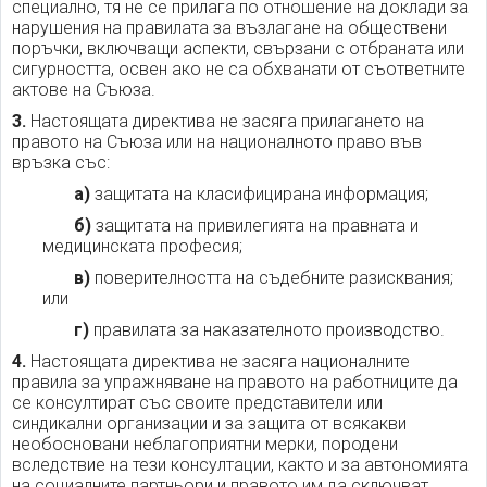
специално, тя не се прилага по отношение на доклади за
нарушения на правилата за възлагане на обществени
поръчки, включващи аспекти, свързани с отбраната или
сигурността, освен ако не са обхванати от съответните
актове на Съюза.
3.
Настоящата директива не засяга прилагането на
правото на Съюза или на националното право във
връзка със:
а)
защитата на класифицирана информация;
б)
защитата на привилегията на правната и
медицинската професия;
в)
поверителността на съдебните разисквания;
или
г)
правилата за наказателното производство.
4.
Настоящата директива не засяга националните
правила за упражняване на правото на работниците да
се консултират със своите представители или
синдикални организации и за защита от всякакви
необосновани неблагоприятни мерки, породени
вследствие на тези консултации, както и за автономията
на социалните партньори и правото им да сключват