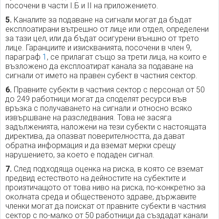
посочени в части I.Б и II на приложението.
5.
Каналите за подаване на сигнали могат да бъдат
експлоатирани вътрешно от лице или отдел, определени
за тази цел, или да бъдат осигурени външно от трето
лице. Гаранциите и изискванията, посочени в член 9,
параграф
1
, се прилагат също за трети лица, на които е
възложено да експлоатират канала за подаване на
сигнали от името на правен субект в частния сектор.
6.
Правните субекти в частния сектор с персонал от 50
до 249 работници могат да споделят ресурси във
връзка с получаването на сигнали и относно всяко
извършване на разследвания. Това не засяга
задълженията, наложени на тези субекти с настоящата
директива, да опазват поверителността, да дават
обратна информация и да вземат мерки срещу
нарушението, за което е подаден сигнал.
7.
След подходяща оценка на риска, в която се вземат
предвид естеството на дейностите на субектите и
произтичащото от това ниво на риска, по-конкретно за
околната среда и общественото здраве, държавите
членки могат да поискат от правните субекти в частния
сектор с по-малко от 50 работници да създадат канали