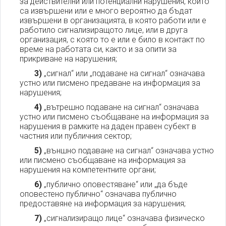
за действителни или потенциални нарушения, които
са извършени или е много вероятно да бъдат
извършени в организацията, в която работи или е
работило сигнализиращото лице, или в друга
организация, с която то е или е било в контакт по
време на работата си, както и за опити за
прикриване на нарушения;
3)
„сигнал“ или „подаване на сигнал“ означава
устно или писмено предаване на информация за
нарушения;
4)
„вътрешно подаване на сигнал“ означава
устно или писмено съобщаване на информация за
нарушения в рамките на даден правен субект в
частния или публичния сектор;
5)
„външно подаване на сигнал“ означава устно
или писмено съобщаване на информация за
нарушения на компетентните органи;
6)
„публично оповестяване“ или „да бъде
оповестено публично“ означава публично
предоставяне на информация за нарушения;
7)
„сигнализиращо лице“ означава физическо