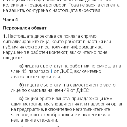
колективни трудови договори. Това не засяга степента
на защита, осигурена с настоящата директива.
Член 4
Персонален обхват
1.
Настоящата директива се прилага спрямо
сигнализиращите лица, които работят в частния или
публичния сектор и са получили информация за
нарушения в работен контекст, включително поне
следните:
а)
лицата със статут на работник по смисъла на
член 45, параграф
1
от ДФЕС, включително
държавните служители;
б)
лицата със статут на самостоятелно заето
лице по смисъла на член 49 от ДФЕС;
в)
акционерите и лицата, принадлежащи към
административния, управителния или надзорния орган
на предприятие, включително неизпълнителните
членове, както и доброволците и платените или
неплатените стажанти;