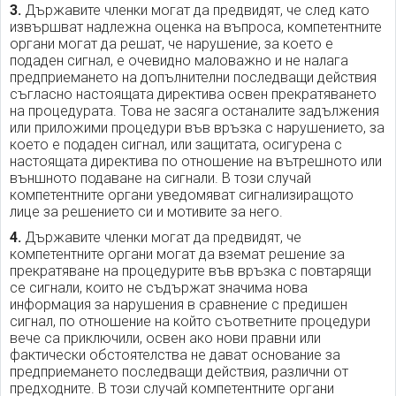
3.
Държавите членки могат да предвидят, че след като
извършват надлежна оценка на въпроса, компетентните
органи могат да решат, че нарушение, за което е
подаден сигнал, е очевидно маловажно и не налага
предприемането на допълнителни последващи действия
съгласно настоящата директива освен прекратяването
на процедурата. Това не засяга останалите задължения
или приложими процедури във връзка с нарушението, за
което е подаден сигнал, или защитата, осигурена с
настоящата директива по отношение на вътрешното или
външното подаване на сигнали. В този случай
компетентните органи уведомяват сигнализиращото
лице за решението си и мотивите за него.
4.
Държавите членки могат да предвидят, че
компетентните органи могат да вземат решение за
прекратяване на процедурите във връзка с повтарящи
се сигнали, които не съдържат значима нова
информация за нарушения в сравнение с предишен
сигнал, по отношение на който съответните процедури
вече са приключили, освен ако нови правни или
фактически обстоятелства не дават основание за
предприемането последващи действия, различни от
предходните. В този случай компетентните органи