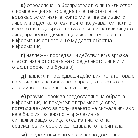
в)
определяне на безпристрастно лице или отдел
с компетенции за последващите действия във
връзка със сигналите, които могат да са същото
лице или отдел като тези, които получават сигналите
и които ще поддържат връзка със сигнализиращото
лице, при необходимост ще искат допълнителна
информация от него и ще му дават обратна
информация;
г)
надлежни последващи действия във връзка
със сигнала от страна на определеното лице или
отдел, посочено в буква в);
д)
надлежни последващи действия, когато това е
предвидено в националното право, във връзка с
анонимното подаване на сигнали;
е)
разумен срок за предоставяне на обратна
информация, не по-дълъг от три месеца след
потвърждението за получаването на сигнала или ако
не е било изпратено потвърждение на
сигнализиращото лице, след изтичането на
седемдневния срок след подаването на сигнала;
ж)
предоставяне на ясна и лесно достъпна