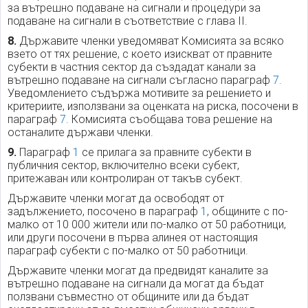
за вътрешно подаване на сигнали и процедури за
подаване на сигнали в съответствие с глава II.
8.
Държавите членки уведомяват Комисията за всяко
взето от тях решение, с което изискват от правните
субекти в частния сектор да създадат канали за
вътрешно подаване на сигнали съгласно параграф
7.
Уведомлението съдържа мотивите за решението и
критериите, използвани за оценката на риска, посочени в
параграф
7.
Комисията съобщава това решение на
останалите държави членки.
9.
Параграф
1
се прилага за правните субекти в
публичния сектор, включително всеки субект,
притежаван или контролиран от такъв субект.
Държавите членки могат да освободят от
задължението, посочено в параграф
1
, общините с по-
малко от 10 000 жители или по-малко от 50 работници,
или други посочени в първа алинея от настоящия
параграф субекти с по-малко от 50 работници.
Държавите членки могат да предвидят каналите за
вътрешно подаване на сигнали да могат да бъдат
ползвани съвместно от общините или да бъдат