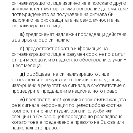
сигнализиращото лице изрично не е поискало друго
или компетентният орган има основание да смята, че
потвърждението за получаване на сигнала би
изложило на риск защитата на самоличността на
сигнализиращото лице;
в)
предприемат надлежни последващи действия
във връзка със сигналите;
г)
предоставят обратна информация на
сигнализиращото лице в разумен срок, не по-дълъг
от три месеца или в надлежно обосновани случаи –
шест месеца;
д)
съобщават на сигнализиращото лице
окончателните резултати от всички разследвания,
извършени в резултат на сигнала, в съответствие с
процедурите, предвидени в националното право;
е)
предават в необходимия срок съдържащата
се в сигнала информация по целесъобразност на
компетентните институции, органи, служби или
агенции на Съюза с цел последващо разследване,
когато това е предвидено в правото на Съюза или
националното право.