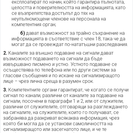
експлоатират по начин, който гарантира пълнотата,
целостта и поверителността на информацията, като
се възпрепятства достъпът до тях на
неупълномощени членове на персонала на
компетентния орган;
б)
дават възможност за трайно съхранение на
информацията в съответствие с член 18, така че да
могат да се провеждат по-нататъшни разследвания.
2.
Каналите за външно подаване на сигнали дават
възможност подаването на сигнали да бъде
извършвано писмено и устно. Устното подаване се
осъществява по телефона или по други системи за
гласови съобщения и по искане на сигнализиращото
лице – чрез лична среща в разумен срок.
3.
Компетентните органи гарантират, че когато се получи
сигнал по канали, различни от каналите за подаване на
сигнали, посочени в параграфи 1 и 2, или от служители,
различни от служителите, отговарящи за разглеждането
на сигналите, на служителите, които го получават, се
забранява да разкриват всякаква информация, чрез
която би могла да се установи самоличността на
сигнализиращото или засегнатото лице, и че те