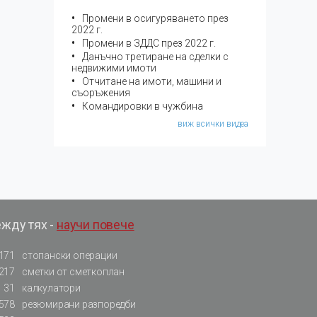
Промени в осигуряването през
2022 г.
Промени в ЗДДС през 2022 г.
Данъчно третиране на сделки с
недвижими имоти
Отчитане на имоти, машини и
съоръжения
Командировки в чужбина
виж всички видеа
ежду тях -
научи повече
171
стопански операции
217
сметки от сметкоплан
31
калкулатори
578
резюмирани разпоредби