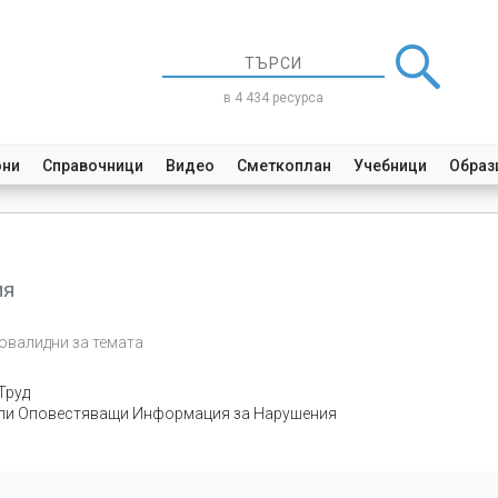
в 4 434 ресурса
они
Справочници
Видео
Сметкоплан
Учебници
Образ
ия
валидни за темата
Труд
 или Оповестяващи Информация за Нарушения