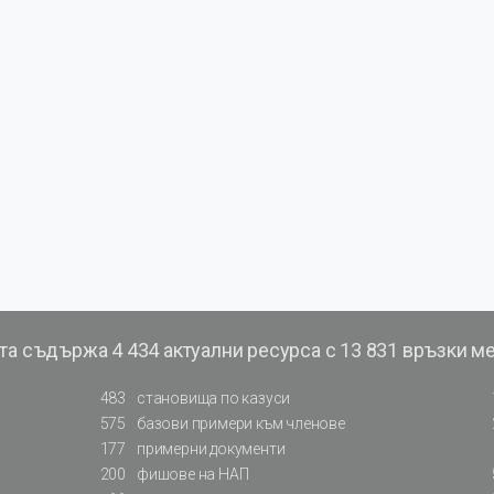
та съдържа
4 434 актуални ресурса с 13 831 връзки м
483
становища по казуси
575
базови примери към членове
177
примерни документи
200
фишове на НАП