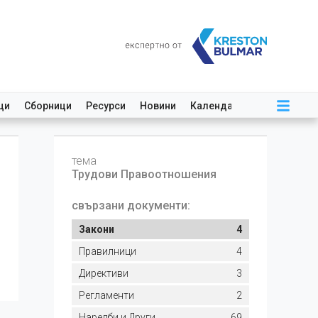
ци
Сборници
Ресурси
Новини
Календар
тема
Трудови Правоотношения
свързани документи:
Закони
4
Правилници
4
Директиви
3
Регламенти
2
Наредби и Други
69