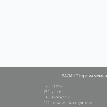
БАЛАНС.bg към момен
96
статии
230
уроци
140
видеоуроци
129
примери към калкулатори