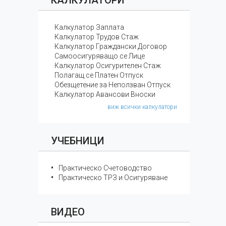
КАЛКУЛАТОРИ
Калкулатор Заплата
Калкулатор Трудов Стаж
Калкулатор Граждански Договор
Самоосигуряващо се Лице
Калкулатор Осигурителен Стаж
Полагащ се Платен Отпуск
Обезщетение за Неползван Отпуск
Калкулатор Авансови Вноски
виж всички калкулатори
УЧЕБНИЦИ
Практическо Счетоводство
Практическо ТРЗ и Осигуряване
ВИДЕО