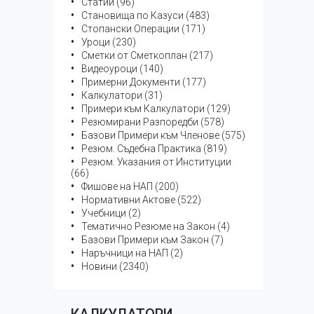
Статии (96)
Становища по Казуси (483)
Стопански Операции (171)
Уроци (230)
Сметки от Сметкоплан (217)
Видеоуроци (140)
Примерни Документи (177)
Калкулатори (31)
Примери към Калкулатори (129)
Резюмирани Разпоредби (578)
Базови Примери към Членове (575)
Резюм. Съдебна Практика (819)
Резюм. Указания от Институции
(66)
Фишове на НАП (200)
Нормативни Актове (522)
Учебници (2)
Тематичнo Резюме на Закон (4)
Базови Примери към Закон (7)
Наръчници на НАП (2)
Новини (2340)