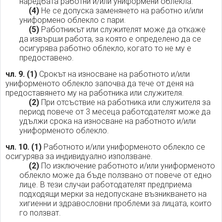
наредбата работни и/или униформени облекла.
(4)
Не се допуска заменянето на работно и/или
униформено облекло с пари.
(5)
Работникът или служителят може да откаже
да извърши работа, за която е определено да се
осигурява работно облекло, когато то не му е
предоставено.
чл. 9.
(1)
Срокът на износване на работното и/или
униформеното облекло започва да тече от деня на
предоставянето му на работника или служителя.
(2)
При отсъствие на работника или служителя за
период повече от 3 месеца работодателят може да
удължи срока на износване на работното и/или
униформеното облекло.
чл. 10.
(1)
Работното и/или униформеното облекло се
осигурява за индивидуално използване.
(2)
По изключение работното и/или униформеното
облекло може да бъде ползвано от повече от едно
лице. В тези случаи работодателят предприема
подходящи мерки за недопускане възникването на
хигиенни и здравословни проблеми за лицата, които
го ползват.