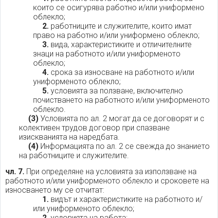
които се осигурява работно и/или униформено
облекло;
2.
работниците и служителите, които имат
право на работно и/или униформено облекло;
3.
вида, характеристиките и отличителните
знаци на работното и/или униформеното
облекло;
4.
срока за износване на работното и/или
униформеното облекло;
5.
условията за ползване, включително
почистването на работното и/или униформеното
облекло.
(3)
Условията по ал. 2 могат да се договорят и с
колективен трудов договор при спазване
изискванията на наредбата.
(4)
Информацията по ал. 2 се свежда до знанието
на работниците и служителите.
чл. 7.
При определяне на условията за използване на
работното и/или униформеното облекло и сроковете на
износването му се отчитат:
1.
видът и характеристиките на работното и/
или униформеното облекло;
2.
условията на работа;