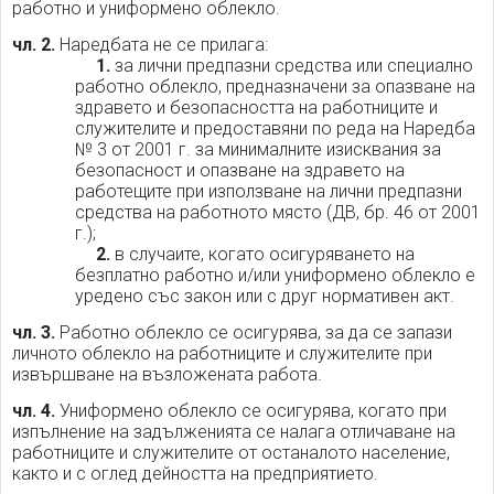
работно и униформено облекло.
чл. 2.
Наредбата не се прилага:
1.
за лични предпазни средства или специално
работно облекло, предназначени за опазване на
здравето и безопасността на работниците и
служителите и предоставяни по реда на Наредба
№ 3 от 2001 г. за минималните изисквания за
безопасност и опазване на здравето на
работещите при използване на лични предпазни
средства на работното място (ДВ, бр. 46 от 2001
г.);
2.
в случаите, когато осигуряването на
безплатно работно и/или униформено облекло е
уредено със закон или с друг нормативен акт.
чл. 3.
Работно облекло се осигурява, за да се запази
личното облекло на работниците и служителите при
извършване на възложената работа.
чл. 4.
Униформено облекло се осигурява, когато при
изпълнение на задълженията се налага отличаване на
работниците и служителите от останалото население,
както и с оглед дейността на предприятието.