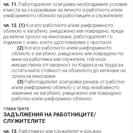
чл. 11.
Работодателят осигурява необходимите условия
и места за съхраняване на личното и работното и/или
униформеното облекло на работниците и служителите.
чл. 12.
(1)
Когато работното и/или униформеното
облекло е загубено, унищожено или повредено, преди
да изтече срокът на износване, работодателят го
подменя с ново, което удостоверява с протокол.
(2)
Когато работното и/или униформеното
облекло е загубено, унищожено или повредено по
вина на работника или служителя, той носи
имуществена отговорност по Кодекса на труда за
остатъчната стойност на облеклото до изтичане на
срока на износване.
(3)
Работодателят осигурява резерв от работно
и/или униформено облекло с оглед незабавното
заменяне на загубено, унищожено или повредено
работно и/или униформено облекло.
глава трета
ЗАДЪЛЖЕНИЯ НА РАБОТНИЦИТЕ/
СЛУЖИТЕЛИТЕ
чл. 13.
Работникът или служителят е длъжен: