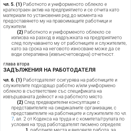
чл. 5.
(1)
Работното и униформеното облекло е
краткотраен актив на предприятието и се отчита като
материали по установения ред до момента на
предоставянето му на правоимащите работници и
служители.
(2)
Работното и униформеното облекло се
изписва на разход в издръжката на предприятието
след получаването му от работниците и служителите,
като за срока на неговото износване може да се
води оперативна (извънсчетоводна) отчетност.
глава втора
ЗАДЪЛЖЕНИЯ НА РАБОТОДАТЕЛЯ
чл. 6.
(1)
Работодателят осигурява на работниците и
служителите подходящо работно и/или униформено
облекло в съответствие със спецификата на
извършваната дейност и на работното място.
(2)
След предварителни консултации с
представителите на синдикалните организации, с
представителите на работниците и служителите по чл.
7
, ал. 2 от Кодекса на труда и с комитета/групата по
условия на труд работодателят писмено определя:
1.
работните места и видовете работа, за