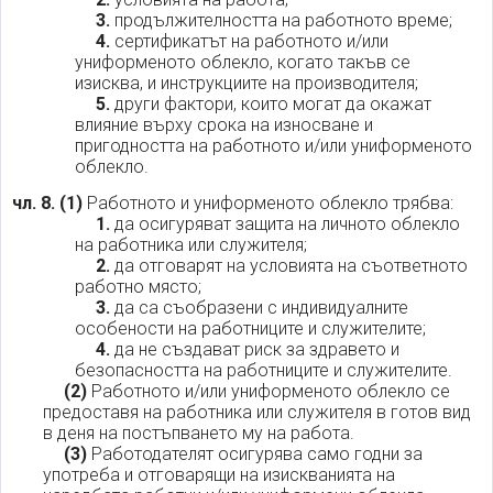
3.
продължителността на работното време;
4.
сертификатът на работното и/или
униформеното облекло, когато такъв се
изисква, и инструкциите на производителя;
5.
други фактори, които могат да окажат
влияние върху срока на износване и
пригодността на работното и/или униформеното
облекло.
чл. 8.
(1)
Работното и униформеното облекло трябва:
1.
да осигуряват защита на личното облекло
на работника или служителя;
2.
да отговарят на условията на съответното
работно място;
3.
да са съобразени с индивидуалните
особености на работниците и служителите;
4.
да не създават риск за здравето и
безопасността на работниците и служителите.
(2)
Работното и/или униформеното облекло се
предоставя на работника или служителя в готов вид
в деня на постъпването му на работа.
(3)
Работодателят осигурява само годни за
употреба и отговарящи на изискванията на