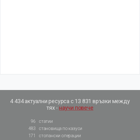
4 434 актуални ресурса с 13 831 връзки между
тях -
научи повече
96
статии
483
становища по казуси
171
стопански операции