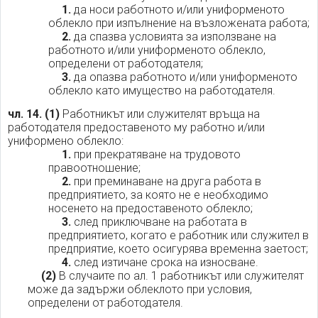
1.
да носи работното и/или униформеното
облекло при изпълнение на възложената работа;
2.
да спазва условията за използване на
работното и/или униформеното облекло,
определени от работодателя;
3.
да опазва работното и/или униформеното
облекло като имущество на работодателя.
чл. 14.
(1)
Работникът или служителят връща на
работодателя предоставеното му работно и/или
униформено облекло:
1.
при прекратяване на трудовото
правоотношение;
2.
при преминаване на друга работа в
предприятието, за която не е необходимо
носенето на предоставеното облекло;
3.
след приключване на работата в
предприятието, когато е работник или служител в
предприятие, което осигурява временна заетост;
4.
след изтичане срока на износване.
(2)
В случаите по ал. 1 работникът или служителят
може да задържи облеклото при условия,
определени от работодателя.