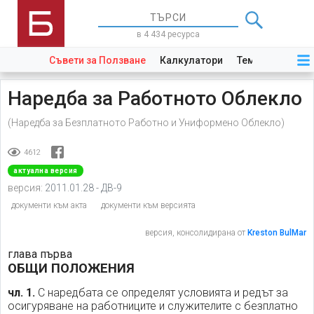
в 4 434 ресурса
Съвети за Ползване
Калкулатори
Теми
Закони
Наредба за Работното Облекло
(Наредба за Безплатното Работно и Униформено Облекло)
4612
актуална версия
версия:
2011.01.28 - ДВ-9
документи към акта
документи към версията
версия, консолидирана от
Kreston BulMar
глава първа
ОБЩИ ПОЛОЖЕНИЯ
чл. 1.
С наредбата се определят условията и редът за
осигуряване на работниците и служителите с безплатно