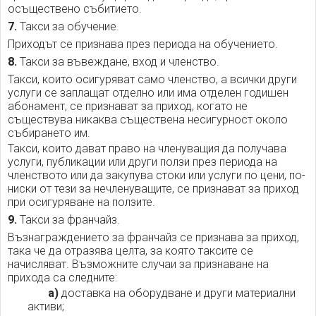
осъществено събитието.
7.
Такси за обучение.
Приходът се признава през периода на обучението.
8.
Такси за въвеждане, вход и членство.
Такси, които осигуряват само членство, а всички други
услуги се заплащат отделно или има отделен годишен
абонамент, се признават за приход, когато не
съществува никаква съществена несигурност около
събирането им.
Такси, които дават право на членуващия да получава
услуги, публикации или други ползи през периода на
членството или да закупува стоки или услуги по цени, по-
ниски от тези за нечленуващите, се признават за приход
при осигуряване на ползите.
9.
Такси за франчайз.
Възнаграждението за франчайз се признава за приход,
така че да отразява целта, за която таксите се
начисляват. Възможните случаи за признаване на
прихода са следните:
а)
доставка на оборудване и други материални
активи;