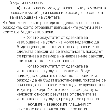
бъдат извършени;
в)
съотношение между направените до момента
разходи към общо изчислените разходи по сделката
за извършване на услугата.
В общо изчислените разходи по сделката се включват
разходите, които отразяват извършените услуги и тези,
които ще бъдат извършени.
- Когато резултатът от сделката за
извършване на услуги не може надеждно да
бъде оценен, но е възможно направените по
сделката разходи да се възстановят, приходът
се признава в размера на направените разходи,
които могат да се възстановят.
- Когато резултатът от сделката за
извършване на услуги не може да бъде
надеждно оценен и е вероятно направените
разходи да не бъдат възстановени, приход не се
признава, а направените разходи се признават за
текущи разходи. Когато вече не съществуват
неясноти относно резултата от сделката за
извършване на услуги, приходът се признава.
- Текущите и авансовите плащания от
клиентите не са приход, ако не са налице