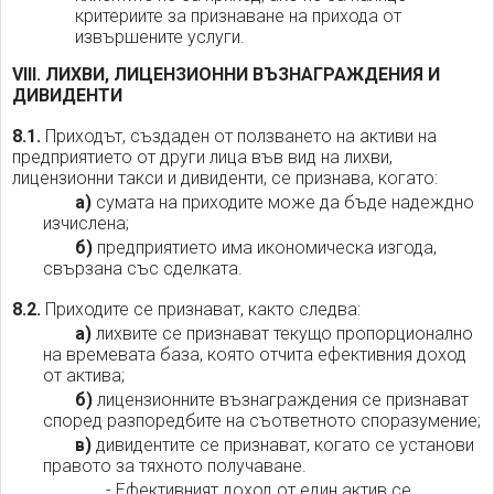
критериите за признаване на прихода от
извършените услуги.
VIII. ЛИХВИ, ЛИЦЕНЗИОННИ ВЪЗНАГРАЖДЕНИЯ И
ДИВИДЕНТИ
8.1.
Приходът, създаден от ползването на активи на
предприятието от други лица във вид на лихви,
лицензионни такси и дивиденти, се признава, когато:
а)
сумата на приходите може да бъде надеждно
изчислена;
б)
предприятието има икономическа изгода,
свързана със сделката.
8.2.
Приходите се признават, както следва:
а)
лихвите се признават текущо пропорционално
на времевата база, която отчита ефективния доход
от актива;
б)
лицензионните възнаграждения се признават
според разпоредбите на съответното споразумение;
в)
дивидентите се признават, когато се установи
правото за тяхното получаване.
- Ефективният доход от един актив се