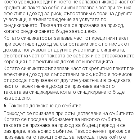
което урежда кредит и което не запазва никаква част от
кредитния пакет за себе си или запазва част при същия
ефективен доход за риск, съпоставим с този на другите
участници, е възнаграждение за услугата по
синдикирането. Такава такса се признава за приход,
когато синдикирането бъде завършено.
Когато синдикаторът запазва част от кредитния пакет
при ефективен доход за съпоставим риск, по-нисък от
дохода, получаван от другите участници в синдиката,
съответна част от таксата се забавя и се отразява като
корекция на ефективния доход от инвестицията.
Когато синдикаторът запази част от кредитния пакет при
ефективен доход за съпоставим риск, който е по-висок
от дохода, получаван от другите участници в синдиката,
част от ефективния доход се признава за част от
таксата за синдикиране, когато синдикирането бъде
извършено.
6.
Такси за допускане до събитие.
Приходът се признава при осъществяване на събитието.
Когато се продава абонамент за няколко събития,
таксата се признава за приход за бъдещ период и се
разпределя за всяко събитие. Разсроченият приход се
признава като текущ приход за периода, през който е