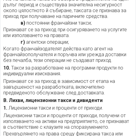
дълъг период и съществува значителна несигурност
около цялостното й събиране, таксата се признава за
приход при получаване на паричните средства.
в)
постоянни франчайзни такси;
Признават се за приход при осигуряването на услугите
или използването на правата.
г)
агентски операции;
Когато франчайзодателят действа като агент на
франчайзополучателя и поръчва или урежда доставки
без печалба, тези операции не създават приход.
10.
Такси за разработване на програмни продукти по
индивидуални изисквания.
Признават се за приход в зависимост от етапа на
завършеност на разработката, включително
предвиденото обслужване след доставката.
В. Лихви, лицензионни такси и дивиденти
1.
Лицензионни такси и проценти от приходи.
Лицензионни такси и проценти от приходи, получени от
използването на активи на предприятието, се признават
в съответствие с клаузите на споразумението.
Прехвърлянето на права срещу фиксирана такса или