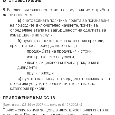
IX. ОПОВЕСТЯВАНЕ
9.
В годишния финансов отчет на предприятието трябва
да се оповестят:
а)
счетоводната политика, приета за признаване
на приходите, включително начините, приети за
определяне етапа на завършеност на сделката за
извършване на услуги;
б)
сумата на всяка важна категория приходи,
признати през периода, включваща:
- продажбата на продукция и стоки;
- извършването на услуги;
- лихви, лицензионни възнаграждения и
дивиденти;
- други приходи;
в)
сумата на прихода, създаден от размяната на
стоки или услуги, включени във всяка важна
категория приходи.
ПРИЛОЖЕНИЕ КЪМ СС 18
(Изм. и доп. ДВ-86 от 2007 г., в сила от 01.01.2008 г.)
Приложението има за цел да илюстрира прилагането на
стандарта. Посочените примери не разглеждат