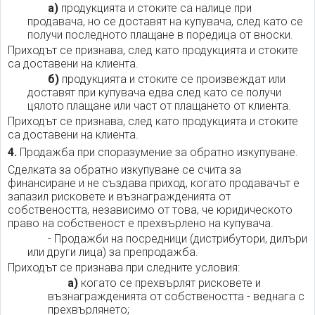
а)
продукцията и стоките са налице при
продавача, но се доставят на купувача, след като се
получи последното плащане в поредица от вноски.
Приходът се признава, след като продукцията и стоките
са доставени на клиента.
б)
продукцията и стоките се произвеждат или
доставят при купувача едва след като се получи
цялото плащане или част от плащането от клиента.
Приходът се признава, след като продукцията и стоките
са доставени на клиента.
4.
Продажба при споразумение за обратно изкупуване.
Сделката за обратно изкупуване се счита за
финансиране и не създава приход, когато продавачът е
запазил рисковете и възнагражденията от
собствеността, независимо от това, че юридическото
право на собственост е прехвърлено на купувача.
- Продажби на посредници (дистрибутори, дилъри
или други лица) за препродажба.
Приходът се признава при следните условия:
а)
когато се прехвърлят рисковете и
възнагражденията от собствеността - веднага с
прехвърлянето;