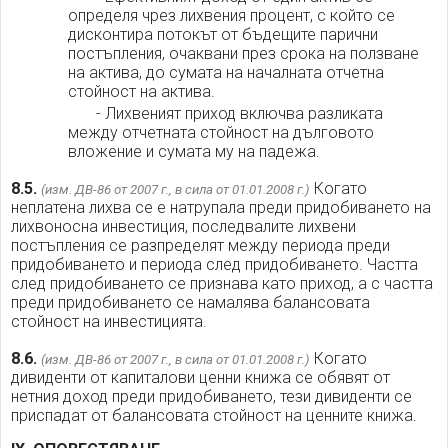
определя чрез лихвения процент, с който се
дисконтира потокът от бъдещите парични
постъпления, очаквани през срока на ползване
на актива, до сумата на началната отчетна
стойност на актива.
- Лихвеният приход включва разликата
между отчетната стойност на дълговото
вложение и сумата му на падежа.
8.5.
Когато
(изм. ДВ-86 от 2007 г., в сила от 01.01.2008 г.)
неплатена лихва се е натрупала преди придобиването на
лихвоносна инвестиция, последвалите лихвени
постъпления се разпределят между периода преди
придобиването и периода след придобиването. Частта
след придобиването се признава като приход, а с частта
преди придобиването се намалява балансовата
стойност на инвестицията.
8.6.
Когато
(изм. ДВ-86 от 2007 г., в сила от 01.01.2008 г.)
дивиденти от капиталови ценни книжа се обявят от
нетния доход преди придобиването, тези дивиденти се
приспадат от балансовата стойност на ценните книжа.