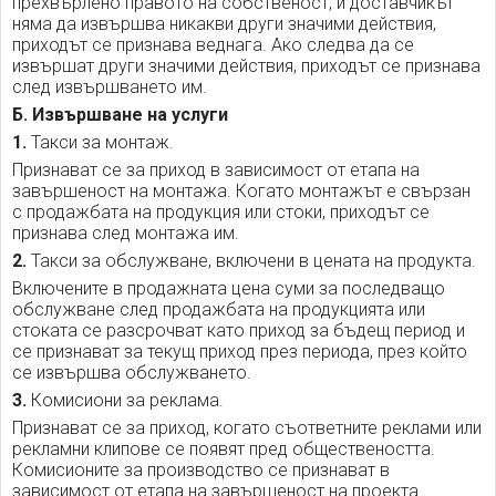
прехвърлено правото на собственост, и доставчикът
няма да извършва никакви други значими действия,
приходът се признава веднага. Ако следва да се
извършат други значими действия, приходът се признава
след извършването им.
Б. Извършване на услуги
1.
Такси за монтаж.
Признават се за приход в зависимост от етапа на
завършеност на монтажа. Когато монтажът е свързан
с продажбата на продукция или стоки, приходът се
признава след монтажа им.
2.
Такси за обслужване, включени в цената на продукта.
Включените в продажната цена суми за последващо
обслужване след продажбата на продукцията или
стоката се разсрочват като приход за бъдещ период и
се признават за текущ приход през периода, през който
се извършва обслужването.
3.
Комисиони за реклама.
Признават се за приход, когато съответните реклами или
рекламни клипове се появят пред обществеността.
Комисионите за производство се признават в
зависимост от етапа на завършеност на проекта.