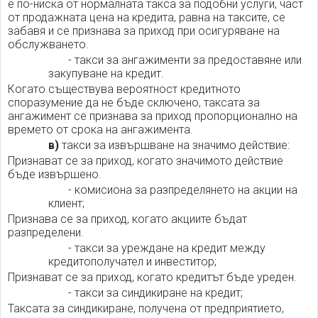
е по-ниска от нормалната такса за подобни услуги, част
от продажната цена на кредита, равна на таксите, се
забавя и се признава за приход при осигуряване на
обслужването.
- такси за ангажименти за предоставяне или
закупуване на кредит.
Когато съществува вероятност кредитното
споразумение да не бъде сключено, таксата за
ангажимент се признава за приход пропорционално на
времето от срока на ангажимента.
в)
такси за извършване на значимо действие:
Признават се за приход, когато значимото действие
бъде извършено.
- комисиона за разпределянето на акции на
клиент;
Признава се за приход, когато акциите бъдат
разпределени.
- такси за уреждане на кредит между
кредитополучател и инвеститор;
Признават се за приход, когато кредитът бъде уреден.
- такси за синдикиране на кредит;
Таксата за синдикиране, получена от предприятието,