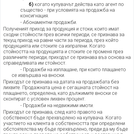
б)
когато купувачът действа като агент по
същество - при условията на продажба на
консигнация.
- Абонаментни продажби.
Полученият приход за продукция и стоки, които имат
сходни стойности през всички периоди, се признава за
текущ приход на равни части за периода, през който
продукцията или стоките са изпратени. Когато
стойността на продукцията и стоките се променя през
различните периоди, приходът се признава въз основа на
справедливата им стойност.
- Продажби на изплащане, при които плащането
се извършва на вноски.
Приходът се признава на датата на продажбата без
лихвите. Продажната цена е сегашната стойност на
плащането, определена, като дължимите вноски се
сконтират с условен лихвен процент.
- Продажби на недвижими имоти.
Приходът се признава, след като правото на
собственост бъде прехвърлено на купувача. Когато
участието на клиента в собствеността при определени
обстоятелства му бъде прехвърлено, преди да му бъде