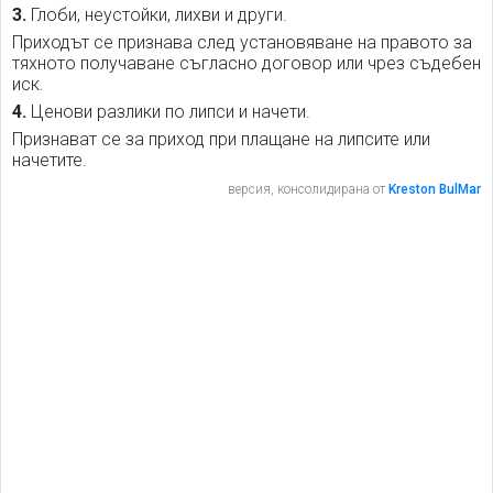
3.
Глоби, неустойки, лихви и други.
Приходът се признава след установяване на правото за
тяхното получаване съгласно договор или чрез съдебен
иск.
4.
Ценови разлики по липси и начети.
Признават се за приход при плащане на липсите или
начетите.
версия, консолидирана от
Kreston BulMar