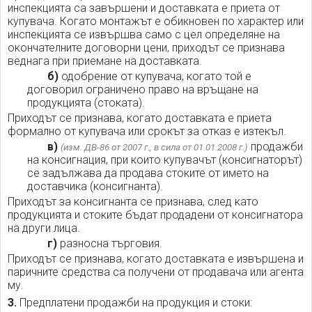
инспекцията са завършени и доставката е приета от
купувача. Когато монтажът е обикновен по характер или
инспекцията се извършва само с цел определяне на
окончателните договорни цени, приходът се признава
веднага при приемане на доставката.
б)
одобрение от купувача, когато той е
договорил ограничено право на връщане на
продукцията (стоката).
Приходът се признава, когато доставката е приета
формално от купувача или срокът за отказ е изтекъл.
в)
продажби
(изм. ДВ-86 от 2007 г., в сила от 01.01.2008 г.)
на консигнация, при които купувачът (консигнаторът)
се задължава да продава стоките от името на
доставчика (консигнанта).
Приходът за консигнанта се признава, след като
продукцията и стоките бъдат продадени от консигнатора
на други лица.
г)
разносна търговия.
Приходът се признава, когато доставката е извършена и
паричните средства са получени от продавача или агента
му.
3.
Предплатени продажби на продукция и стоки: