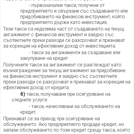
- първоначални такси, получени от
предприятието и свързани със създаването или
придобиването на финансов инструмент, който
предприятието държи като инвестиция;
Тези такси са неделима част от създаването на текущ
ангажимент с финансов инструмент и заедно със
съответните преки разходи се разсрочват и признават
за корекция на ефективния доход от инвестицията.
- такси за ангажименти за създаване или
закупуване на кредит.
Получените такси за ангажимент се разглеждат като
възнаграждение за текущ ангажимент за придобиване
на финансов инструмент и заедно със съответните
преки разходи се разсрочват и признават за корекция на
ефективния доход от кредита.
б)
такси, получавани при осигуряване на
следните услуги:
- такси, начислявани за обслужването на
кредит;
Признават се за приход при осигуряване на
обслужването. Ако предприятието продаде кредит, но
запази обслужването по този кредит срещу такса, която