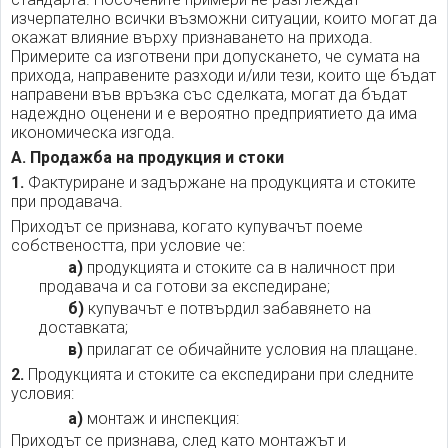
изчерпателно всички възможни ситуации, които могат да
окажат влияние върху признаването на прихода.
Примерите са изготвени при допускането, че сумата на
прихода, направените разходи и/или тези, които ще бъдат
направени във връзка със сделката, могат да бъдат
надеждно оценени и е вероятно предприятието да има
икономическа изгода.
А. Продажба на продукция и стоки
1.
Фактуриране и задържане на продукцията и стоките
при продавача.
Приходът се признава, когато купувачът поеме
собствеността, при условие че:
а)
продукцията и стоките са в наличност при
продавача и са готови за експедиране;
б)
купувачът е потвърдил забавянето на
доставката;
в)
прилагат се обичайните условия на плащане.
2.
Продукцията и стоките са експедирани при следните
условия:
а)
монтаж и инспекция:
Приходът се признава, след като монтажът и