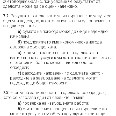
счетоводния баланс, при условие че резултатът от
сделката може да се оцени надеждно.
7.2.
Резултатът от сделката за извършване на услуги се
оценява надеждно, когато са изпълнени едновременно
следните условия:
а)
сумата на прихода може да бъде надеждно
изчислена;
б)
предприятието има икономическа изгода,
свързана със сделката;
в)
етапът на завършеност на сделката за
извършване на услуги към датата на съставянето на
счетоводния баланс може надеждно да се
определи;
г)
разходите, направени по сделката, както и
разходите за завършване на сделката могат
надеждно да бъдат измерени.
7.3.
Етапът на завършеност на сделката се определя,
като се използва един от следните начини:
а)
проверка на извършената работа;
б)
съотношение в процент на извършените до
момента услуги към обема на услугите, които ще