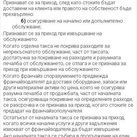
Признават се за приход, след като стоките бъдат
доставени на клиента или правото на собственост бъде
прехвърлено.
б)
осигуряване на начално или допълнително
обслужване;
Признават се за приход при извършване на
обслужването.
Когато отделна такса не покрива разходите за
непрекъснатото обслужване, част от таксата,
достатъчна за покриване на разходите и разумната
печалба от обслужването, се отлага и се признава за
приход при извършване на обслужването.
Когато франчайз споразумението предвижда
франчайзодателят да доставя оборудване, запаси или
други материални активи по цена, която не осигурява
разумна печалба от продажбата, част от началната
такса, осигуряваща покриване на определените разходи,
се разсрочва и се признава за приход, когато стоките се
предадат на франчайзополучателя.
Остатъкът от началната такса се признава за приход,
когато всички начални услуги и други задължения
изискват от франчайзодателя да бъдат извършени.
Ако началната такса се събира в продължение на един