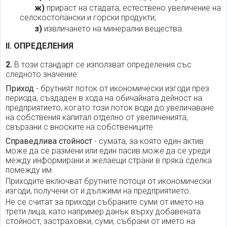
ж)
прираст на стадата, естествено увеличение на
селскостопански и горски продукти;
з)
извличането на минерални вещества.
II. ОПРЕДЕЛЕНИЯ
2.
В този стандарт се използват определения със
следното значение:
Приход
- брутният поток от икономически изгоди през
периода, създаден в хода на обичайната дейност на
предприятието, когато този поток води до увеличаване
на собствения капитал отделно от увеличенията,
свързани с вноските на собствениците.
Справедлива стойност
- сумата, за която един актив
може да се размени или един пасив може да се уреди
между информирани и желаещи страни в пряка сделка
помежду им.
Приходите включват брутните потоци от икономически
изгоди, получени от и дължими на предприятието.
Не се считат за приходи събраните суми от името на
трети лица, като например данък върху добавената
стойност, застраховки, суми, събрани от името на