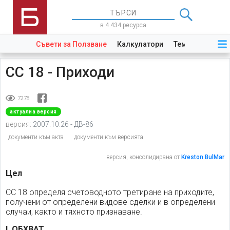
в 4 434 ресурса
Съвети за Ползване
Калкулатори
Теми
Закони
СС 18 - Приходи
7278
актуална версия
версия:
2007.10.26 - ДВ-86
документи към акта
документи към версията
версия, консолидирана от
Kreston BulMar
Цел
СС 18 определя счетоводното третиране на приходите,
получени от определени видове сделки и в определени
случаи, както и тяхното признаване.
I. ОБХВАТ