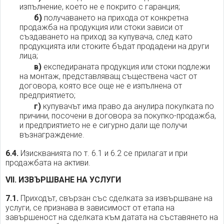
изпълнение, което не е покрито с гаранция;
б)
получаването на прихода от конкретна
продажба на продукция или стоки зависи от
създаването на приход за купувача, след като
продукцията или стоките бъдат продадени на други
лица;
в)
експедираната продукция или стоки подлежи
на монтаж, представляващ съществена част от
договора, която все още не е изпълнена от
предприятието;
г)
купувачът има право да анулира покупката по
причини, посочени в договора за покупко-продажба,
и предприятието не е сигурно дали ще получи
възнаграждение.
6.4.
Изискванията по т. 6.1 и 6.2 се прилагат и при
продажбата на активи.
VII. ИЗВЪРШВАНЕ НА УСЛУГИ
7.1.
Приходът, свързан със сделката за извършване на
услуги, се признава в зависимост от етапа на
завършеност на сделката към датата на съставянето на