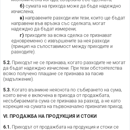
б)
сумата на прихода може да бъде надеждно
изчислена;
в)
направените разходи или тези, които ще бъдат
направени във връзка със сделката, могат
надеждно да бъдат измерени;
г)
приходите за всяка сделка се признават
едновременно с извършените за нея разходи
(принцип на съпоставимост между приходите и
разходите).
5.2.
Приходът не се признава, когато разходите не могат
да бъдат надеждно изчислени. При тези обстоятелства
всяко получено плащане се признава за пасив
(задължение).
5.3.
Когато възникне неяснота по събирането на сума,
която вече е включена в прихода от продажбата,
несъбираемата сума се признава за разход, а не като
корекция на сумата на първоначално признатия приход.
VI. ПРОДАЖБА НА ПРОДУКЦИЯ И СТОКИ
6.1.
Приходът от продажбата на продукция и стоки се