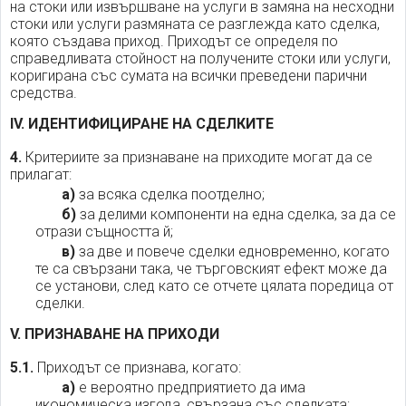
на стоки или извършване на услуги в замяна на несходни
стоки или услуги размяната се разглежда като сделка,
която създава приход. Приходът се определя по
справедливата стойност на получените стоки или услуги,
коригирана със сумата на всички преведени парични
средства.
IV. ИДЕНТИФИЦИРАНЕ НА СДЕЛКИТЕ
4.
Критериите за признаване на приходите могат да се
прилагат:
а)
за всяка сделка поотделно;
б)
за делими компоненти на една сделка, за да се
отрази същността й;
в)
за две и повече сделки едновременно, когато
те са свързани така, че търговският ефект може да
се установи, след като се отчете цялата поредица от
сделки.
V. ПРИЗНАВАНЕ НА ПРИХОДИ
5.1.
Приходът се признава, когато:
а)
е вероятно предприятието да има
икономическа изгода, свързана със сделката;