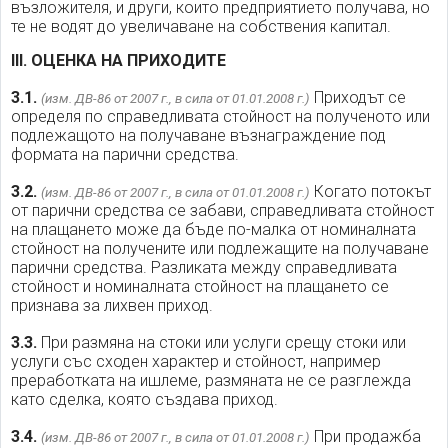
възложителя, и други, които предприятието получава, но
те не водят до увеличаване на собствения капитал.
III. ОЦЕНКА НА ПРИХОДИТЕ
3.1.
Приходът се
(изм. ДВ-86 от 2007 г., в сила от 01.01.2008 г.)
определя по справедливата стойност на полученото или
подлежащото на получаване възнаграждение под
формата на парични средства.
3.2.
Когато потокът
(изм. ДВ-86 от 2007 г., в сила от 01.01.2008 г.)
от парични средства се забави, справедливата стойност
на плащането може да бъде по-малка от номиналната
стойност на получените или подлежащите на получаване
парични средства. Разликата между справедливата
стойност и номиналната стойност на плащането се
признава за лихвен приход.
3.3.
При размяна на стоки или услуги срещу стоки или
услуги със сходен характер и стойност, например
преработката на ишлеме, размяната не се разглежда
като сделка, която създава приход.
3.4.
При продажба
(изм. ДВ-86 от 2007 г., в сила от 01.01.2008 г.)