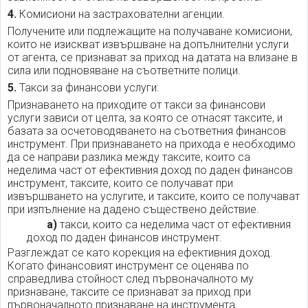
4.
Комисиони на застрахователни агенции.
Получените или подлежащите на получаване комисиони,
които не изискват извършване на допълнителни услуги
от агента, се признават за приход на датата на влизане в
сила или подновяване на съответните полици.
5.
Такси за финансови услуги:
Признаването на приходите от такси за финансови
услуги зависи от целта, за която се отнасят таксите, и
базата за осчетоводяването на съответния финансов
инструмент. При признаването на прихода е необходимо
да се направи разлика между таксите, които са
неделима част от ефективния доход по даден финансов
инструмент, таксите, които се получават при
извършването на услугите, и таксите, които се получават
при изпълнение на дадено съществено действие.
а)
такси, които са неделима част от ефективния
доход по даден финансов инструмент.
Разглеждат се като корекция на ефективния доход.
Когато финансовият инструмент се оценява по
справедлива стойност след първоначалното му
признаване, таксите се признават за приход при
първоначалното признаване на инструмента.