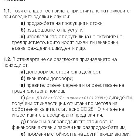
1.1.
Този стандарт се прилага при отчитане на приходите
при следните сделки и случаи:
а)
продажбата на продукция и стоки;
б)
извършването на услуги;
в)
използването от други лица на активите на
предприятието, които носят лихви, лицензионни
възнаграждения, дивиденти и др.
1.2.
В стандарта не се разглежда признаването на
приходи от:
а)
договори за строителна дейност;
б)
лизингови договори;
в)
правителствени дарения и оповестяване на
правителствена помощ;
г)
дивиденти,
(изм. ДВ-86 от 2007 г., в сила от 01.01.2008 г.)
получени от инвестиции, отчитани по метода на
собствения капитал съгласно СС 28 - Отчитане на
инвестициите в асоциирани предприятия;
д)
промени в справедливата стойност на
финансови активи и пасиви или разпродажбата им;
е)
промени в стойността на други текущи активи;