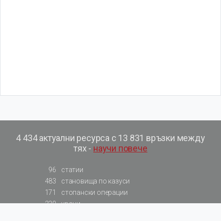
4 434 актуални ресурса с 13 831 връзки между
тях -
научи повече
96
статии
483
становища по казуси
171
стопански операции
230
уроци
575
базови примери към членове