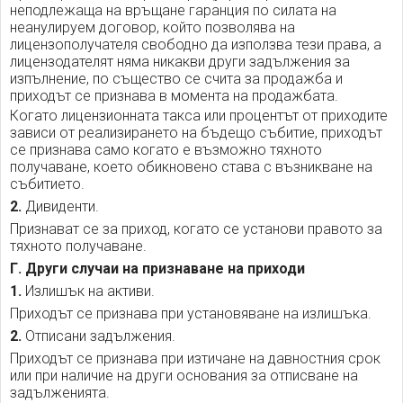
неподлежаща на връщане гаранция по силата на
неанулируем договор, който позволява на
лицензополучателя свободно да използва тези права, а
лицензодателят няма никакви други задължения за
изпълнение, по същество се счита за продажба и
приходът се признава в момента на продажбата.
Когато лицензионната такса или процентът от приходите
зависи от реализирането на бъдещо събитие, приходът
се признава само когато е възможно тяхното
получаване, което обикновено става с възникване на
събитието.
2.
Дивиденти.
Признават се за приход, когато се установи правото за
тяхното получаване.
Г. Други случаи на признаване на приходи
1.
Излишък на активи.
Приходът се признава при установяване на излишъка.
2.
Отписани задължения.
Приходът се признава при изтичане на давностния срок
или при наличие на други основания за отписване на
задълженията.