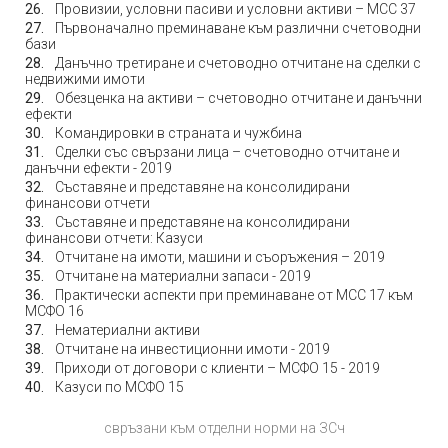
Провизии, условни пасиви и условни активи – МСС 37
Първоначално преминаване към различни счетоводни
бази
Данъчно третиране и счетоводно отчитане на сделки с
недвижими имоти
Обезценка на активи – счетоводно отчитане и данъчни
ефекти
Командировки в страната и чужбина
Сделки със свързани лица – счетоводно отчитане и
данъчни ефекти - 2019
Съставяне и представяне на консолидирани
финансови отчети
Съставяне и представяне на консолидирани
финансови отчети: Казуси
Отчитане на имоти, машини и съоръжения – 2019
Отчитане на материални запаси - 2019
Практически аспекти при преминаване от МСС 17 към
МСФО 16
Нематериални активи
Отчитане на инвестиционни имоти - 2019
Приходи от договори с клиенти – МСФО 15 - 2019
Казуси по МСФО 15
свръзани към отделни норми на ЗСч