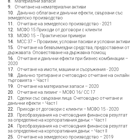
Материални запаси
Отчитане на нематериални активи
Данъчно облагане и данъчни ефекти, свързани със
земеделско производство
Отчитане на земеделско производство - 2021
МСФО 15 Приходи от договори с клиенти
МСФО 15 – Практически примери
МСС 37 – Провизии, условни пасиви и условни активи
Отчитане на безвъзмездни средства, предоставени от
държавата. Оповестяване на държавна помощ
Отчитане и данъчни ефекти при бизнес комбинации –
2020
Отчитане на имоти, машини и съоръжения - 2020
Данъчно третиране и счетоводно отчитане на онлайн
търговията – Част I
Отчитане на материални запаси – 2020
Отчитане на лизинг – МСФО 16/ СС 17
Сделки със свързани лица: Счетоводно отчитане и
данъчни ефекти – Част I
Приходи от договори с клиенти – МСФО 15 - 2020
Преобразувания на счетоводния финансов резултат
за определяне на корпоративния данък – Част I
Преобразувания на счетоводния финансов резултат
за определяне на корпоративния данък – Част II
Отчитане на земеделско производство – 2019