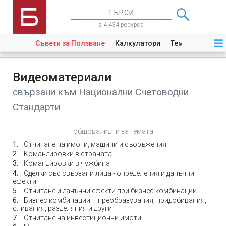
в 4 434 ресурса
Съвети за Ползване
Калкулатори
Теми
Закони
Видеоматериали
свързани към Национални Счетоводни
Стандарти
общовалидни за темата
Отчитане на имоти, машини и съоръжения
Командировки в страната
Командировки в чужбина
Сделки със свързани лица - определения и данъчни
ефекти
Отчитане и данъчни ефекти при бизнес комбинации
Бизнес комбинации – преобразувания, придобивания,
сливания, разделяния и други
Отчитане на инвестиционни имоти