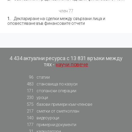
член 77
Деклариране на сделки между свързани лица и
оповестяване във финансовите отчети
4 434 актуални ресурса с 13 831 връзки между
тях -
научи повече
96
статии
483
становища по казуси
171
стопански операции
230
уроци
575
базови примери към членове
217
сметки от сметкоплан
140
видеоуроци
177
примерни документи
31
калкулатори