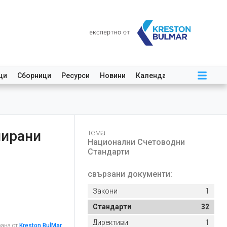
ци
Сборници
Ресурси
Новини
Календар
иирани
тема
Национални Счетоводни
Стандарти
свързани документи:
Закони
1
Стандарти
32
Директиви
1
рана от
Kreston BulMar