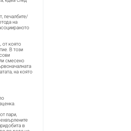
а, едва след
, печалбите/
етода на
 асоциираното
, от която
ие. В този
нсови
или смесено
първоначалната
атата, на която
по
зценка.
от пари,
рехвърлените
придобита в