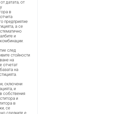
от датата, от
у
тора в
 отчита
то предприятие
ицията, а се
истематично
албите и
скомбинации.
тие след
ивите стойности
ване на
е отчетат
базата на
стицията.
ви, сключени
цията, и
 в собствения
еститора и
титора в
ки, се
но сделките е