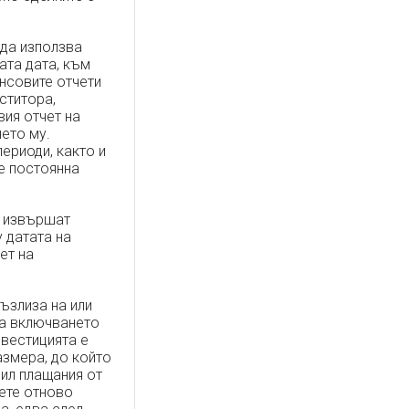
 да използва
ата дата, към
ансовите отчети
ститора,
ия отчет на
ето му.
ериоди, както и
е постоянна
е извършат
 датата на
ет на
ъзлиза на или
ва включването
нвестицията е
азмера, до който
ил плащания от
ете отново