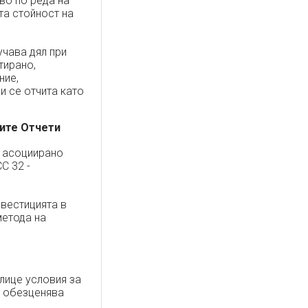
во по реда на
та стойност на
учава дял при
тирано,
ние,
и се отчита като
вите Отчети
в асоциирано
С 32 -
нвестицията в
метода на
лице условия за
е обезценява