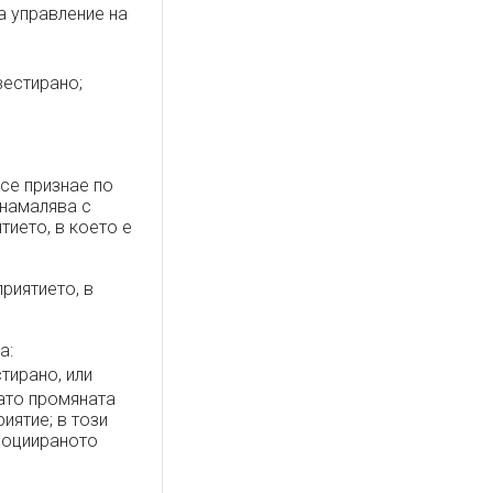
а управление на
вестирано;
се признае по
 намалява с
тието, в което е
риятието, в
а:
тирано, или
гато промяната
иятие; в този
асоциираното