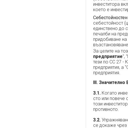
инвеститора вкл
което е инвести
Себестойностен
себестойност (ц
единствено до с
печалби на пред
придобиване на 
възстановяване 
За целите на тоз
предприятие
", "
тези по СС 27 -
предприятия, а 
предприятия.
III. Значително
3.1.
Когато инве
сто или повече о
този инвеститор
противното.
3.2.
Упражняване
се докаже чрез 