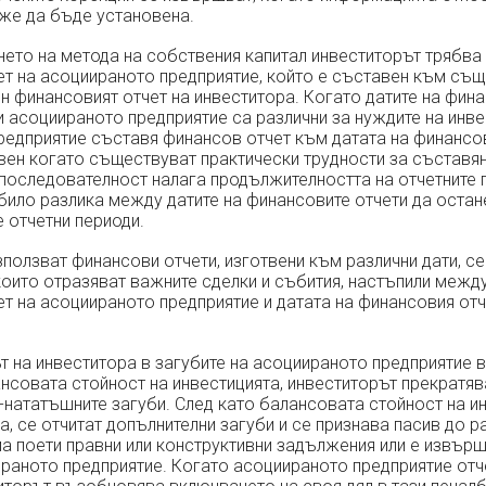
оже да бъде установена.
нето на метода на собствения капитал инвеститорът трябва
т на асоциираното предприятие, който е съставен към същ
н финансовият отчет на инвеститора. Когато датите на фин
и асоциираното предприятие са различни за нуждите на инве
едприятие съставя финансов отчет към датата на финансов
вен когато съществуват практически трудности за съставян
последователност налага продължителността на отчетните п
 било разлика между датите на финансовите отчети да остан
 отчетни периоди.
ползват финансови отчети, изготвени към различни дати, с
които отразяват важните сделки и събития, настъпили между
т на асоциираното предприятие и датата на финансовия отч
 на инвеститора в загубите на асоциираното предприятие в
нсовата стойност на инвестицията, инвеститорът прекратя
о-нататъшните загуби. След като балансовата стойност на и
а, се отчитат допълнителни загуби и се признава пасив до р
а поети правни или конструктивни задължения или е извърш
раното предприятие. Когато асоциираното предприятие отч