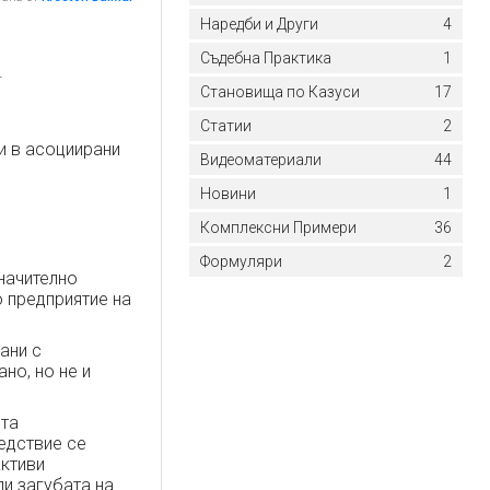
Наредби и Други
4
Съдебна Практика
1
.
Становища по Казуси
17
Статии
2
ии в асоциирани
Видеоматериали
44
Новини
1
Комплексни Примери
36
Формуляри
2
начително
о предприятие на
ани с
но, но не и
ята
едствие се
активи
ли загубата на