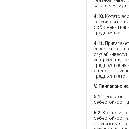
печалба, инвест
като делът му в
4.10.
Когато асо
загубите и нетн
собствения капи
предприятие.
4.11.
Прилагането
инвеститорът пр
случай инвестиц
инструменти, пр
предприятие на 
оценка на финан
предприятието 
V. Прилагане 
5.1.
Себестойнос
себестойност (ц
5.2.
Когато инвес
себестойността 
активи към дата