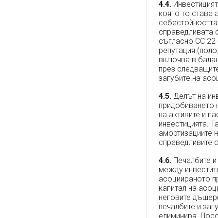
4.4.
Инвестицията
която то става 
себестойността 
справедливата с
съгласно СС 22 
репутация (поло
включва в балан
през следващите
загубите на асо
4.5.
Делът на инв
придобиването н
на активите и п
инвестицията. Т
амортизациите н
справедливите с
4.6.
Печалбите и 
между инвестито
асоциираното пр
капитал на асоц
неговите дъщерн
печалбите и заг
елиминира. Посо