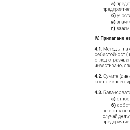
а)
предст
предприятиет
б)
участи
в)
значим
г)
взаиме
IV. Прилагане 
4.1.
Методът на 
себестойност (ц
оглед отразяван
инвестирано, сл
4.2.
Сумите (диви
което е инвести
4.3.
Балансовата 
а)
относи
б)
собств
не е отразен
случай делъ
предприятие