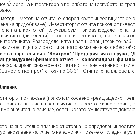
ючва дела на инвеститора в печалбата или загубата на пред
рано.
 метод
– метод на отчитане, според който инвестицията се о
ена на придобиване). Инвеститорът отчита приход от инвес
тепента, в която той получава суми при разпределение на н
приятието (дивиденти), в което е инвестирано, възникнали с
инвестицията. Разпределенията, надвишаващи тези печалби
на инвестицията и се отчитат като намаление на себестойно
и стандарт понятията "
Контрол
", "
Предприятия от група
", "
Индивидуален финансов отчет
" и "
Консолидиран финанс
 Консолидирани финансови отчети и отчитане на инвестициит
"Съвместен контрол" е този по СС 31 - Отчитане на дялове в 
 Влияние
ститорът притежава (пряко или косвено чрез дъщерно предп
т правата на глас в предприятието, в което е инвестирано, 
 има значително влияние, освен когато съществуват доказа
то на значително влияние от страна на определен инвестит
установяване наличието на едно или повече от следните усл