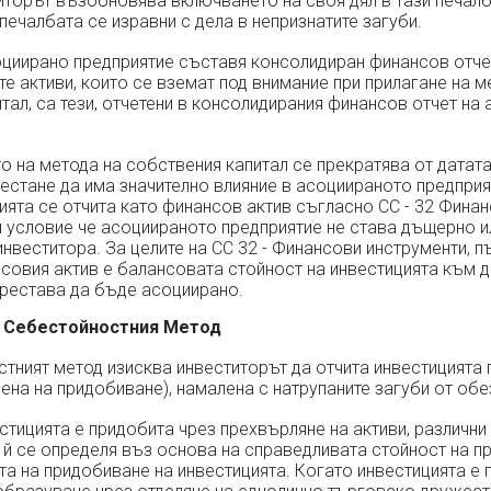
иторът възобновява включването на своя дял в тази печалб
 печалбата се изравни с дела в непризнатите загуби.
циирано предприятие съставя консолидиран финансов отчет
ите активи, които се вземат под внимание при прилагане на м
тал, са тези, отчетени в консолидирания финансов отчет на
 на метода на собствения капитал се прекратява от датата
естане да има значително влияние в асоциираното предприят
ията се отчита като финансов актив съгласно СС - 32 Фина
и условие че асоциираното предприятие не става дъщерно 
инвеститора. За целите на СС 32 - Финансови инструменти, 
совия актив е балансовата стойност на инвестицията към д
престава да бъде асоциирано.
на Себестойностния Метод
тният метод изисква инвеститорът да отчита инвестицията 
ена на придобиване), намалена с натрупаните загуби от обе
тицията е придобита чрез прехвърляне на активи, различни 
й се определя въз основа на справедливата стойност на п
та на придобиване на инвестицията. Когато инвестицията е 