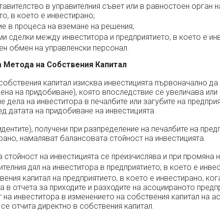
авителство в управителния съвет или в равностоен орган н
о, в което е инвестирано;
е в процеса на вземане на решения;
и сделки между инвеститора и предприятието, в което е ин
н обмен на управленски персонал.
на Метода на Собствения Капитал
собствения капитал изисква инвестицията първоначално да 
ена на придобиване), която впоследствие се увеличава или
е дела на инвеститора в печалбите или загубите на предприя
ед датата на придобиване на инвестицията.
дентите), получени при разпределение на печалбите на предп
рано, намаляват балансовата стойност на инвестицията.
стойност на инвестицията се преизчислява и при промяна н
телния дял на инвеститора в предприятието, в което е инвес
ения капитал на предприятието, в което е инвестирано, ко
а в отчета за приходите и разходите на асоциираното предпр
т на инвеститора в изменението на собствения капитал на 
 се отчита директно в собствения капитал.