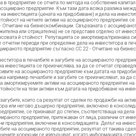
 в предприятие се отчита по метода на собствения капитал 
асоциирано предприятие. Към тази дата всяка разлика межд
на инвестицията (цената на придобиване) и дела на инвести
тойност на нетните активи на асоциираното предприятие се
- Отчитане на бизнескомбинации. Свързаната с асоциирано
жителна или отрицателна) не се представя отделно от инвест
совата й стойност. Репутацията се амортизира/признава с
 отчетни периоди при определяне дела на инвеститора в печ
циираното предприятие съгласно СС 22 - Отчитане на бизне
еститора в печалбите и загубите на асоциираното предприя
а инвестицията се преизчислява, за да се отчетат справедл
асивите на асоциираното предприятие към датата на придоби
ака например печалбите и загубите се преизчисляват, за да с
а амортизируемите активи на асоциираното предприятие на 
тойности на тези активи към датата на придобиване на инве
загубите, които са резултат от сделки по продажби на акти
ра или негово дъщерно предприятие, включено в консолида
едприятие, се признават до степен, съответстваща на дела
иираното предприятие, притежаван от лица, различни от инв
и предприятия, включени в консолидацията. Делът на инвес
убите на асоциираното предприятие, резултат от такива сдел
чените корекции се извършват, когато информацията относ