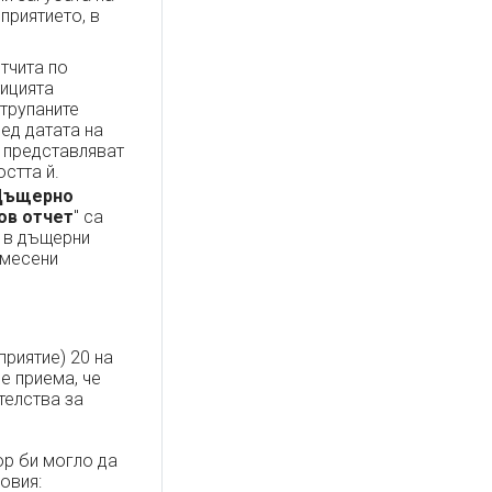
приятието, в
тчита по
тицията
атрупаните
лед датата на
, представляват
стта й.
Дъщерно
ов отчет
" са
е в дъщерни
смесени
риятие) 20 на
се приема, че
телства за
ор би могло да
овия: