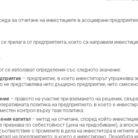
реда за отчитане на инвестициите в асоциирани предприятия
 се прилага от предприятията, които са направили инвестиц
я
рт се използват определения със следното значение:
дприятие
– предприятие, в което инвеститорът упражнява з
то не представлява нито дъщерно предприятие, нито смесен
яние
– правото на участие при вземането на решения, свърз
перативната политика на предприятието, в което е инвестира
местен контрол върху тази политика.
вения капитал
– метод на отчитане, според който инвестици
 признава по себестойност (цена на придобиване), а впосл
съответствие с промените в дела на инвеститора в нетните 
итал) на предприятието, в което е инвестирано. Печалбата и