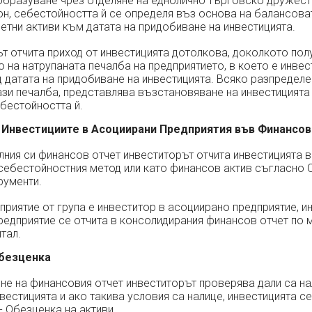
образуване чрез отделяне на еднолично търговско дружест
н, себестойността й се определя въз основа на балансова
етни активи към датата на придобиване на инвестицията.
т отчита приход от инвестицията дотолкова, доколкото пол
 на натрупаната печалба на предприятието, в което е инвес
 датата на придобиване на инвестицията. Всяко разпределе
и печалба, представлява възстановяване на инвестицията 
бестойността й.
а Инвестициите в Асоциирани Предприятия във Финансо
лния си финансов отчет инвеститорът отчита инвестицията 
себестойностния метод или като финансов актив съгласно С
рументи.
риятие от група е инвеститор в асоциирано предприятие, и
едприятие се отчита в консолидирания финансов отчет по 
тал.
Обезценка
не на финансовия отчет инвеститорът проверява дали са на
вестицията и ако такива условия са налице, инвестицията с
- Обезценка на активи.