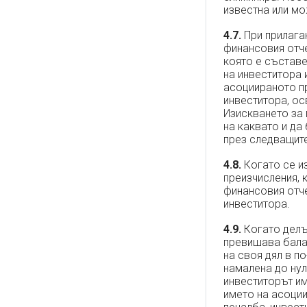
известна или м
4.7.
При прилага
финансовия отче
която е съставе
на инвеститора 
асоциираното пр
инвеститора, ос
Изискването за 
на каквато и да
през следващите
4.8.
Когато се из
преизчисления, 
финансовия отче
инвеститора.
4.9.
Когато делът
превишава бала
на своя дял в п
намалена до нул
инвеститорът им
името на асоции