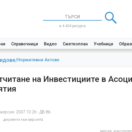
в 4 434 ресурса
они
Справочници
Видео
Сметкоплан
Учебници
Образ
Видове
/
Нормативни Актове
Отчитане на Инвестициите в Асоц
ятия
версия:
2007.10.26 - ДВ-86
документи към версията
версия, консолиди