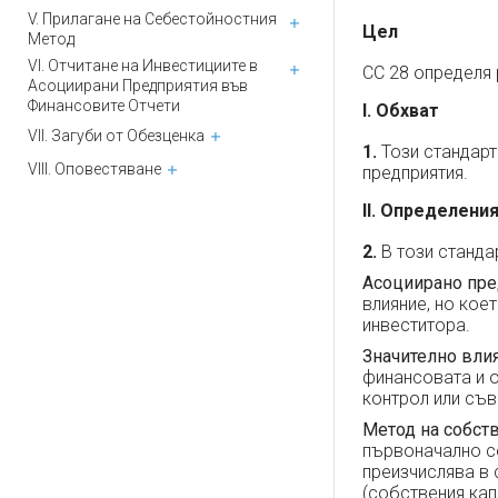
V. Прилагане на Себестойностния
Цел
Метод
VI. Отчитане на Инвестициите в
СС 28 определя 
Асоциирани Предприятия във
Финансовите Отчети
I. Обхват
VII. Загуби от Обезценка
1.
Този стандарт
VIII. Оповестяване
предприятия.
II. Определени
2.
В този станда
Асоциирано пре
влияние, но кое
инвеститора.
Значително вли
финансовата и о
контрол или съв
Метод на собст
първоначално се
преизчислява в 
(собствения кап