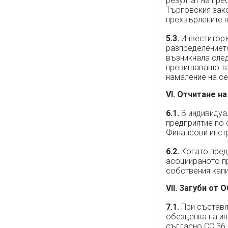
резултат на пре
Търговския зако
прехвърлените н
5.3.
Инвеститоръ
разпределението
възникнала след
превишаващо таз
намаление на се
VI. Отчитане н
6.1.
В индивидуа
предприятие по 
Финансови инст
6.2.
Когато предп
асоциираното пр
собствения капи
VII. Загуби от 
7.1.
При съставя
обезценка на ин
съгласно СС 36 