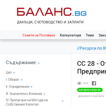
Съвети за Ползване
Калкулатори
Теми
Зак
//
Ресурси по 
Съдържание:
СС 28 - 
Предпри
Цел
I. Обхват
5634
II. Определения
актуална версия
III. Значително Влияние
документи към акта
IV. Прилагане на Метода на
Собствения Капитал