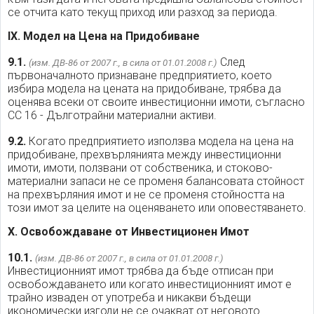
се отчита като текущ приход или разход за периода.
IX. Модел на Цена на Придобиване
9.1.
След
(изм. ДВ-86 от 2007 г., в сила от 01.01.2008 г.)
първоначалното признаване предприятието, което
избира модела на цената на придобиване, трябва да
оценява всеки от своите инвестиционни имоти, съгласно
СС 16 - Дълготрайни материални активи.
9.2.
Когато предприятието използва модела на цена на
придобиване, прехвърлянията между инвестиционни
имоти, имоти, ползвани от собственика, и стоково-
материални запаси не се променя балансовата стойност
на прехвърляния имот и не се променя стойността на
този имот за целите на оценяването или оповестяването.
X. Освобождаване от Инвестиционен Имот
10.1.
(изм. ДВ-86 от 2007 г., в сила от 01.01.2008 г.)
Инвестиционният имот трябва да бъде отписан при
освобождаването или когато инвестиционният имот е
трайно изваден от употреба и никакви бъдещи
икономически изгоди не се очакват от неговото