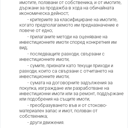
имотите, ползвани от собственика, и от имотите,
държани за продажба в хода на обичайната
икономическа дейност;
- критериите за класифициране на имотите,
когато предполагаемото им предназначение е
повече от едно;
- прилаганите методи на оценяване на
инвестиционните имоти според конкретния им
вид;
- последващите разходи, свързани с
инвестиционните имоти;
- сумите, признати като текущи приходи и
разходи, които са свързани с отчитането на
инвестиционните имоти;
- сумата на договорните задължения за
покупка, изграждане или разработване на
инвестиционни имоти или за ремонт, поддържане
или подобрения на същите имоти;
- преобразуването във и от стоково-
материален запас и имот, ползван от
собственика;
- други движения.