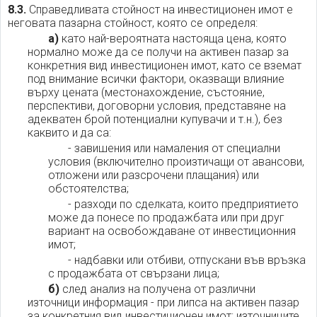
8.3.
Справедливата стойност на инвестиционен имот е
неговата пазарна стойност, която се определя:
а)
като най-вероятната настояща цена, която
нормално може да се получи на активен пазар за
конкретния вид инвестиционен имот, като се вземат
под внимание всички фактори, оказващи влияние
върху цената (местонахождение, състояние,
перспективи, договорни условия, представяне на
адекватен брой потенциални купувачи и т.н.), без
каквито и да са:
- завишения или намаления от специални
условия (включително произтичащи от авансови,
отложени или разсрочени плащания) или
обстоятелства;
- разходи по сделката, които предприятието
може да понесе по продажбата или при друг
вариант на освобождаване от инвестиционния
имот;
- надбавки или отбиви, отпускани във връзка
с продажбата от свързани лица;
б)
след анализ на получена от различни
източници информация - при липса на активен пазар
за конкретния вид инвестиционен имот; източниците