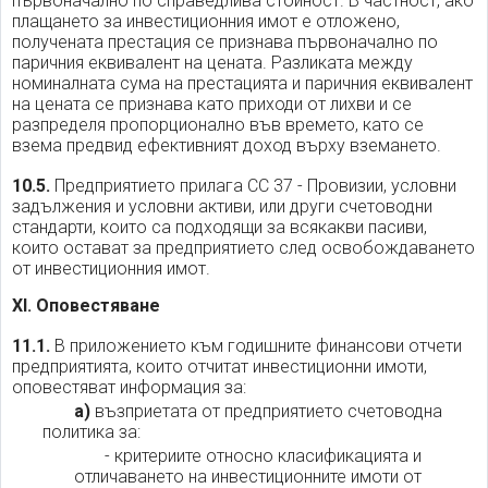
първоначално по справедлива стойност. В частност, ако
плащането за инвестиционния имот е отложено,
получената престация се признава първоначално по
паричния еквивалент на цената. Разликата между
номиналната сума на престацията и паричния еквивалент
на цената се признава като приходи от лихви и се
разпределя пропорционално във времето, като се
взема предвид ефективният доход върху вземането.
10.5.
Предприятието прилага СС 37 - Провизии, условни
задължения и условни активи, или други счетоводни
стандарти, които са подходящи за всякакви пасиви,
които остават за предприятието след освобождаването
от инвестиционния имот.
XI. Оповестяване
11.1.
В приложението към годишните финансови отчети
предприятията, които отчитат инвестиционни имоти,
оповестяват информация за:
а)
възприетата от предприятието счетоводна
политика за:
- критериите относно класификацията и
отличаването на инвестиционните имоти от