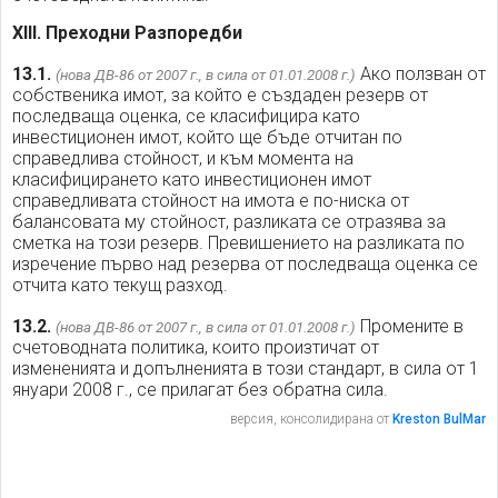
XIII. Преходни Разпоредби
13.1.
Ако ползван от
(нова ДВ-86 от 2007 г., в сила от 01.01.2008 г.)
собственика имот, за който е създаден резерв от
последваща оценка, се класифицира като
инвестиционен имот, който ще бъде отчитан по
справедлива стойност, и към момента на
класифицирането като инвестиционен имот
справедливата стойност на имота е по-ниска от
балансовата му стойност, разликата се отразява за
сметка на този резерв. Превишението на разликата по
изречение първо над резерва от последваща оценка се
отчита като текущ разход.
13.2.
Промените в
(нова ДВ-86 от 2007 г., в сила от 01.01.2008 г.)
счетоводната политика, които произтичат от
измененията и допълненията в този стандарт, в сила от 1
януари 2008 г., се прилагат без обратна сила.
версия, консолидирана от
Kreston BulMar