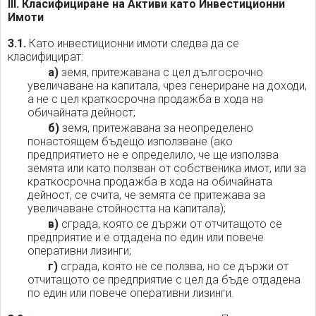
III. Класифициране на Активи като Инвестиционни
Имоти
3.1.
Като инвестиционни имоти следва да се
класифицират:
а)
земя, притежавана с цел дългосрочно
увеличаване на капитала, чрез генериране на доходи,
а не с цел краткосрочна продажба в хода на
обичайната дейност;
б)
земя, притежавана за неопределено
понастоящем бъдещо използване (ако
предприятието не е определило, че ще използва
земята или като ползван от собственика имот, или за
краткосрочна продажба в хода на обичайната
дейност, се счита, че земята се притежава за
увеличаване стойността на капитала);
в)
сграда, която се държи от отчитащото се
предприятие и е отдадена по един или повече
оперативни лизинги;
г)
сграда, която не се ползва, но се държи от
отчитащото се предприятие с цел да бъде отдадена
по един или повече оперативни лизинги.