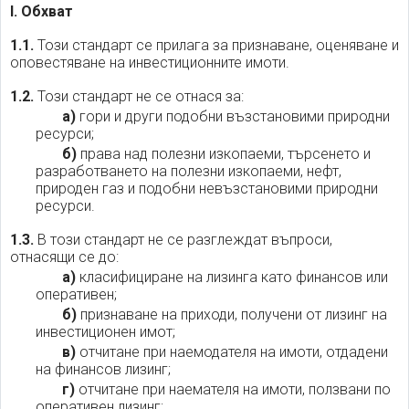
I. Обхват
1.1.
Този стандарт се прилага за признаване, оценяване и
оповестяване на инвестиционните имоти.
1.2.
Този стандарт не се отнася за:
а)
гори и други подобни възстановими природни
ресурси;
б)
права над полезни изкопаеми, търсенето и
разработването на полезни изкопаеми, нефт,
природен газ и подобни невъзстановими природни
ресурси.
1.3.
В този стандарт не се разглеждат въпроси,
отнасящи се до:
а)
класифициране на лизинга като финансов или
оперативен;
б)
признаване на приходи, получени от лизинг на
инвестиционен имот;
в)
отчитане при наемодателя на имоти, отдадени
на финансов лизинг;
г)
отчитане при наемателя на имоти, ползвани по
оперативен лизинг;