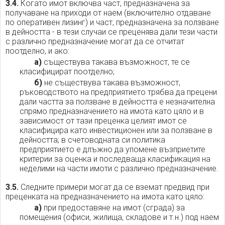
3.4.
Когато имот включва част, предназначена за
получаване на приходи от наем (включително отдаване
по оперативен лизинг) и част, предназначена за ползване
в дейността - в тези случаи се преценява дали тези части
с различно предназначение могат да се отчитат
поотделно, и ако:
а)
съществува такава възможност, те се
класифицират поотделно;
б)
не съществува такава възможност,
ръководството на предприятието трябва да прецени
дали частта за ползване в дейността е незначителна
спрямо предназначението на имота като цяло и в
зависимост от тази преценка целият имот се
класифицира като инвестиционен или за ползване в
дейността; в счетоводната си политика
предприятието е длъжно да упомене възприетите
критерии за оценка и последваща класификация на
неделими на части имоти с различно предназначение.
3.5.
Следните примери могат да се вземат предвид при
преценката на предназначението на имота като цяло:
а)
при предоставяне на имот (сграда) за
помещения (офиси, жилища, складове и т.н.) под наем