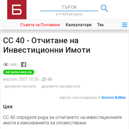
в 4 434 ресурса
Съвети за Ползване
Калкулатори
Теми
Закони
СС 40 - Отчитане на
Инвестиционни Имоти
5868
актуална версия
версия:
2007.10.26 - ДВ-86
документи към акта
документи към версията
версия, консолидирана от
Kreston BulMar
Цел
СС 40 определя реда за отчитането на инвестиционните
имоти и изискванията за оповестяване.