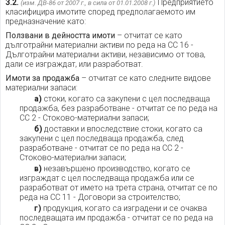
3.2.
Предприятието
(изм. ДВ-86 от 2007 г., в сила от 01.01.2008 г.)
класифицира имотите според предполагаемото им
предназначение като:
Ползвани в дейността имоти
– отчитат се като
дълготрайни материални активи по реда на СС 16 -
Дълготрайни материални активи, независимо от това,
дали се изграждат, или разработват.
Имоти за продажба
– отчитат се като следните видове
материални запаси:
а)
стоки, когато са закупени с цел последваща
продажба, без разработване - отчитат се по реда на
СС 2 - Стоково-материални запаси;
б)
доставки и впоследствие стоки, когато са
закупени с цел последваща продажба, след
разработване - отчитат се по реда на СС 2 -
Стоково-материални запаси;
в)
незавършено производство, когато се
изграждат с цел последваща продажба или се
разработват от името на трета страна, отчитат се по
реда на СС 11 - Договори за строителство;
г)
продукция, когато са изградени и се очаква
последващата им продажба - отчитат се по реда на