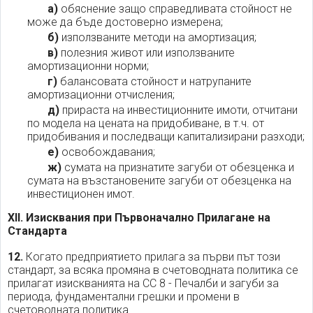
а)
обяснение защо справедливата стойност не
може да бъде достоверно измерена;
б)
използваните методи на амортизация;
в)
полезния живот или използваните
амортизационни норми;
г)
балансовата стойност и натрупаните
амортизационни отчисления;
д)
прираста на инвестиционните имоти, отчитани
по модела на цената на придобиване, в т.ч. от
придобивания и последващи капитализирани разходи;
е)
освобождавания;
ж)
сумата на признатите загуби от обезценка и
сумата на възстановените загуби от обезценка на
инвестиционен имот.
XII. Изисквания при Първоначално Прилагане на
Стандарта
12.
Когато предприятието прилага за първи път този
стандарт, за всяка промяна в счетоводната политика се
прилагат изискванията на СС 8 - Печалби и загуби за
периода, фундаментални грешки и промени в
счетоводната политика.