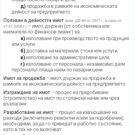
д)
продажба в рамките на икономическата
дейност на предприятието.
Ползван в дейността имот
(изм. ДВ-86 от 2007 г., в сила от
– имот, държан (от собственика или
01.01.2008 г.)
наемателя по финансов лизинг) за:
а)
използване при производството на продукция
или услуги;
б)
доставка на материали, стоки или услуги;
в)
използване за административни цели;
г)
използване от персонала - независимо дали
персоналът плаща наем по пазарни цени.
Имот за продажба
– имот, държан за продажба в
рамките на икономическата дейност на предприятието.
Изграждане на имот
– процес на придобиване
(строителство) на имот по стопански начин или чрез
възлагане.
Разработване на имот
– процес на извършване на
разходи (включително ремонтни и/или за подобрения),
необходими, за да го приведат в работно състояние,
като в тях не се включват: