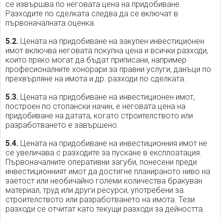
се извършва по неговата цена на придобиване.
Разходите по сделката следва да се включат в
първоначалната оценка.
5.2.
Цената на придобиване на закупен инвестиционен
имот включва неговата покупна цена и всички разходи,
които пряко могат да бъдат приписани, например
професионалните хонорари за правни услуги, данъци по
прехвърляне на имота и др. разходи по сделката.
5.3.
Цената на придобиване на инвестиционен имот,
построен по стопански начин, е неговата цена на
придобиване на датата, когато строителството или
разработването е завършено.
5.4.
Цената на придобиване на инвестиционния имот не
се увеличава с разходите за пускане в експлоатация.
Първоначалните оперативни загуби, понесени преди
инвестиционният имот да достигне планираното ниво на
заетост или необичайно големи количества бракуван
материал, труд или други ресурси, употребени за
строителството или разработването на имота. Тези
разходи се отчитат като текущи разходи за дейността.