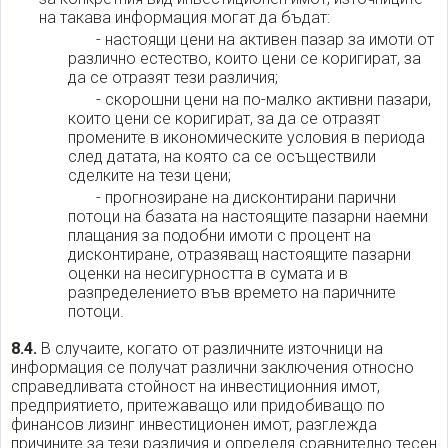
на такава информация могат да бъдат:
- настоящи цени на активен пазар за имоти от
различно естество, които цени се коригират, за
да се отразят тези различия;
- скорошни цени на по-малко активни пазари,
които цени се коригират, за да се отразят
промените в икономическите условия в периода
след датата, на която са се осъществили
сделките на тези цени;
- прогнозиране на дисконтирани парични
потоци на базата на настоящите пазарни наемни
плащания за подобни имоти с процент на
дисконтиране, отразяващ настоящите пазарни
оценки на несигурността в сумата и в
разпределението във времето на паричните
потоци.
8.4.
В случаите, когато от различните източници на
информация се получат различни заключения относно
справедливата стойност на инвестиционния имот,
предприятието, притежаващо или придобиващо по
финансов лизинг инвестиционен имот, разглежда
причините за тези различия и определя сравнително тесен