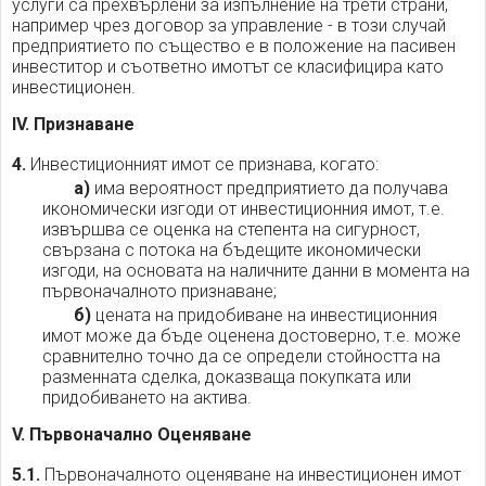
услуги са прехвърлени за изпълнение на трети страни,
например чрез договор за управление - в този случай
предприятието по същество е в положение на пасивен
инвеститор и съответно имотът се класифицира като
инвестиционен.
IV. Признаване
4.
Инвестиционният имот се признава, когато:
а)
има вероятност предприятието да получава
икономически изгоди от инвестиционния имот, т.е.
извършва се оценка на степента на сигурност,
свързана с потока на бъдещите икономически
изгоди, на основата на наличните данни в момента на
първоначалното признаване;
б)
цената на придобиване на инвестиционния
имот може да бъде оценена достоверно, т.е. може
сравнително точно да се определи стойността на
разменната сделка, доказваща покупката или
придобиването на актива.
V. Първоначално Оценяване
5.1.
Първоначалното оценяване на инвестиционен имот