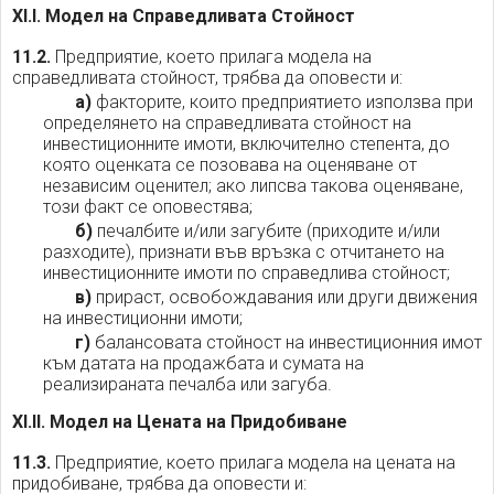
XI.I. Модел на Справедливата Стойност
11.2.
Предприятие, което прилага модела на
справедливата стойност, трябва да оповести и:
а)
факторите, които предприятието използва при
определянето на справедливата стойност на
инвестиционните имоти, включително степента, до
която оценката се позовава на оценяване от
независим оценител; ако липсва такова оценяване,
този факт се оповестява;
б)
печалбите и/или загубите (приходите и/или
разходите), признати във връзка с отчитането на
инвестиционните имоти по справедлива стойност;
в)
прираст, освобождавания или други движения
на инвестиционни имоти;
г)
балансовата стойност на инвестиционния имот
към датата на продажбата и сумата на
реализираната печалба или загуба.
XI.II. Модел на Цената на Придобиване
11.3.
Предприятие, което прилага модела на цената на
придобиване, трябва да оповести и: