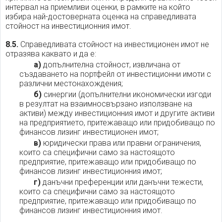
интервал на приемливи оценки, в рамките на който
избира най-достоверната оценка на справедливата
стойност на инвестиционния имот.
8.5.
Справедливата стойност на инвестиционен имот не
отразява каквато и да е:
а)
допълнителна стойност, извличана от
създаването на портфейл от инвестиционни имоти с
различни местонахождения;
б)
синергии (допълнителни икономически изгоди
в резултат на взаимносвързано използване на
активи) между инвестиционния имот и другите активи
на предприятието, притежаващо или придобиващо по
финансов лизинг инвестиционен имот;
в)
юридически права или правни ограничения,
които са специфични само за настоящото
предприятие, притежаващо или придобиващо по
финансов лизинг инвестиционния имот;
г)
данъчни преференции или данъчни тежести,
които са специфични само за настоящото
предприятие, притежаващо или придобиващо по
финансов лизинг инвестиционния имот.