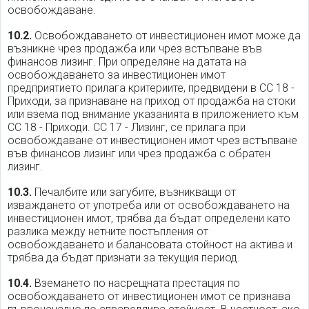
освобождаване.
10.2.
Освобождаването от инвестиционен имот може да
възникне чрез продажба или чрез встъпване във
финансов лизинг. При определяне на датата на
освобождаването за инвестиционен имот
предприятието прилага критериите, предвидени в СС 18 -
Приходи, за признаване на приход от продажба на стоки
или взема под внимание указанията в приложението към
СС 18 - Приходи. СС 17 - Лизинг, се прилага при
освобождаване от инвестиционен имот чрез встъпване
във финансов лизинг или чрез продажба с обратен
лизинг.
10.3.
Печалбите или загубите, възникващи от
изваждането от употреба или от освобождаването на
инвестиционен имот, трябва да бъдат определени като
разлика между нетните постъпления от
освобождаването и балансовата стойност на актива и
трябва да бъдат признати за текущия период.
10.4.
Вземането по насрещната престация по
освобождаването от инвестиционен имот се признава