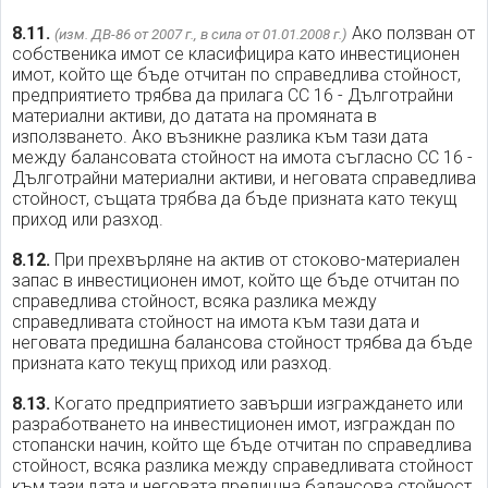
8.11.
Ако ползван от
(изм. ДВ-86 от 2007 г., в сила от 01.01.2008 г.)
собственика имот се класифицира като инвестиционен
имот, който ще бъде отчитан по справедлива стойност,
предприятието трябва да прилага СС 16 - Дълготрайни
материални активи, до датата на промяната в
използването. Ако възникне разлика към тази дата
между балансовата стойност на имота съгласно СС 16 -
Дълготрайни материални активи, и неговата справедлива
стойност, същата трябва да бъде призната като текущ
приход или разход.
8.12.
При прехвърляне на актив от стоково-материален
запас в инвестиционен имот, който ще бъде отчитан по
справедлива стойност, всяка разлика между
справедливата стойност на имота към тази дата и
неговата предишна балансова стойност трябва да бъде
призната като текущ приход или разход.
8.13.
Когато предприятието завърши изграждането или
разработването на инвестиционен имот, изграждан по
стопански начин, който ще бъде отчитан по справедлива
стойност, всяка разлика между справедливата стойност
към тази дата и неговата предишна балансова стойност