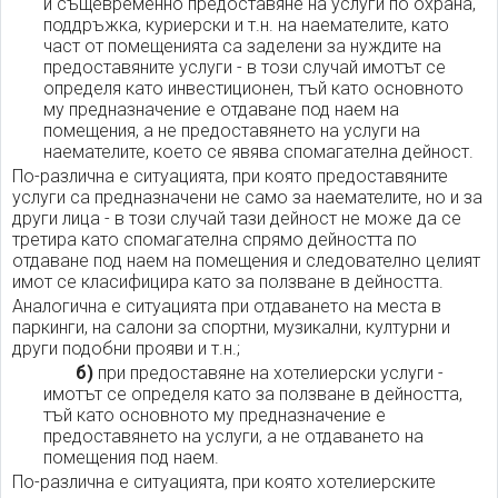
и същевременно предоставяне на услуги по охрана,
поддръжка, куриерски и т.н. на наемателите, като
част от помещенията са заделени за нуждите на
предоставяните услуги - в този случай имотът се
определя като инвестиционен, тъй като основното
му предназначение е отдаване под наем на
помещения, а не предоставянето на услуги на
наемателите, което се явява спомагателна дейност.
По-различна е ситуацията, при която предоставяните
услуги са предназначени не само за наемателите, но и за
други лица - в този случай тази дейност не може да се
третира като спомагателна спрямо дейността по
отдаване под наем на помещения и следователно целият
имот се класифицира като за ползване в дейността.
Аналогична е ситуацията при отдаването на места в
паркинги, на салони за спортни, музикални, културни и
други подобни прояви и т.н.;
б)
при предоставяне на хотелиерски услуги -
имотът се определя като за ползване в дейността,
тъй като основното му предназначение е
предоставянето на услуги, а не отдаването на
помещения под наем.
По-различна е ситуацията, при която хотелиерските