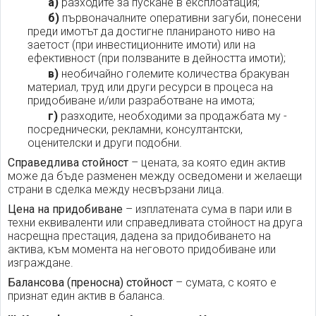
а)
разходите за пускане в експлоатация;
б)
първоначалните оперативни загуби, понесени
преди имотът да достигне планираното ниво на
заетост (при инвестиционните имоти) или на
ефективност (при ползваните в дейността имоти);
в)
необичайно големите количества бракуван
материал, труд или други ресурси в процеса на
придобиване и/или разработване на имота;
г)
разходите, необходими за продажбата му -
посреднически, рекламни, консултантски,
оценителски и други подобни.
Справедлива стойност
– цената, за която един актив
може да бъде разменен между осведомени и желаещи
страни в сделка между несвързани лица.
Цена на придобиване
– изплатената сума в пари или в
техни еквиваленти или справедливата стойност на друга
насрещна престация, дадена за придобиването на
актива, към момента на неговото придобиване или
изграждане.
Балансова (преносна) стойност
– сумата, с която е
признат един актив в баланса.