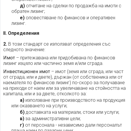
д)
отчитане на сделки по продажба на имоти с
обратен лизинг;
е)
оповестяване по финансов и оперативен
лизинг.
II. Определения
2.
В този стандарт се използват определения със
следното значение:
Имот
– притежавана или придобивана по финансов
лизинг изцяло или частично земя и/или сграда.
Инвестиционен имот
– имот (земя или сграда, или част
от сграда, или и двете), държан (от собственика или от
наемателя по финансов лизинг) по-скоро за получаване
на приходи от наем или за увеличаване на стойността на
капитала, или и за двете, отколкото за:
а)
използване при производството на продукция
или оказването на услуги;
б)
доставката на материали, стоки или услуги;
в)
за административни цели;
г)
от персонала - независимо дали персоналът
плаща наем по пазарни цени;