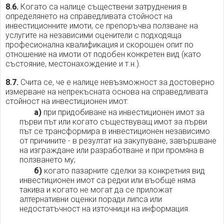
8.6.
Когато са налице съществени затруднения в
определянето на справедливата стойност на
инвестиционните имоти, се препоръчва ползване на
услугите на независими оценители с подходяща
професионална квалификация и скорошен опит по
отношение на имоти от подобен конкретен вид (като
състояние, местонахождение и т.н.).
8.7.
Счита се, че е налице невъзможност за достоверно
измерване на непрекъсната основа на справедливата
стойност на инвестиционен имот:
а)
при придобиване на инвестиционен имот за
първи път или когато съществуващ имот за първи
път се трансформира в инвестиционен независимо
от причините - в резултат на закупуване, завършване
на изграждане или разработване и при промяна в
ползването му;
б)
когато пазарните сделки за конкретния вид
инвестиционен имот са редки или въобще няма
такива и когато не могат да се приложат
алтернативни оценки поради липса или
недостатъчност на източници на информация.