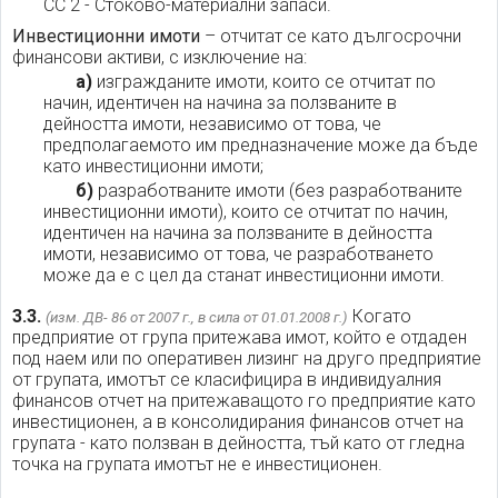
СС 2 - Стоково-материални запаси.
Инвестиционни имоти
– отчитат се като дългосрочни
финансови активи, с изключение на:
а)
изгражданите имоти, които се отчитат по
начин, идентичен на начина за ползваните в
дейността имоти, независимо от това, че
предполагаемото им предназначение може да бъде
като инвестиционни имоти;
б)
разработваните имоти (без разработваните
инвестиционни имоти), които се отчитат по начин,
идентичен на начина за ползваните в дейността
имоти, независимо от това, че разработването
може да е с цел да станат инвестиционни имоти.
3.3.
Когато
(изм. ДВ- 86 от 2007 г., в сила от 01.01.2008 г.)
предприятие от група притежава имот, който е отдаден
под наем или по оперативен лизинг на друго предприятие
от групата, имотът се класифицира в индивидуалния
финансов отчет на притежаващото го предприятие като
инвестиционен, а в консолидирания финансов отчет на
групата - като ползван в дейността, тъй като от гледна
точка на групата имотът не е инвестиционен.