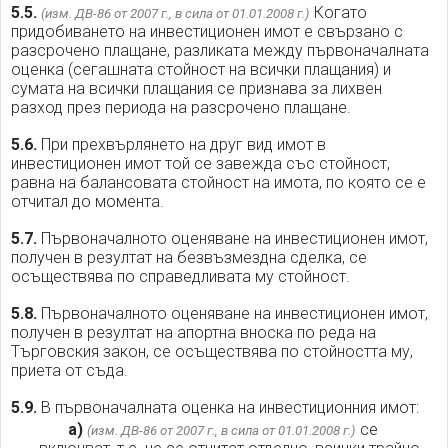
5.5.
Когато
(изм. ДВ-86 от 2007 г., в сила от 01.01.2008 г.)
придобиването на инвестиционен имот е свързано с
разсрочено плащане, разликата между първоначалната
оценка (сегашната стойност на всички плащания) и
сумата на всички плащания се признава за лихвен
разход през периода на разсрочено плащане.
5.6.
При прехвърлянето на друг вид имот в
инвестиционен имот той се завежда със стойност,
равна на балансовата стойност на имота, по която се е
отчитал до момента.
5.7.
Първоначалното оценяване на инвестиционен имот,
получен в резултат на безвъзмездна сделка, се
осъществява по справедливата му стойност.
5.8.
Първоначалното оценяване на инвестиционен имот,
получен в резултат на апортна вноска по реда на
Търговския закон, се осъществява по стойността му,
приета от съда.
5.9.
В първоначалната оценка на инвестиционния имот:
а)
се
(изм. ДВ-86 от 2007 г., в сила от 01.01.2008 г.)