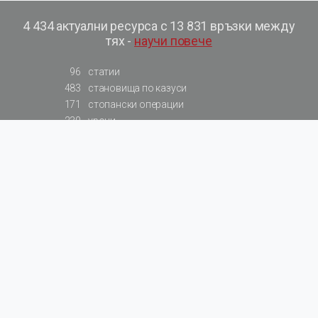
4 434 актуални ресурса с 13 831 връзки между
тях -
научи повече
96
статии
483
становища по казуси
171
стопански операции
230
уроци
575
базови примери към членове
217
сметки от сметкоплан
140
видеоуроци
177
примерни документи
31
калкулатори
129
примери към калкулатори
200
фишове на НАП
578
резюмирани разпоредби
819
резюмирана съдебна практика
66
резюмирани указания от институции
522
нормативни актове