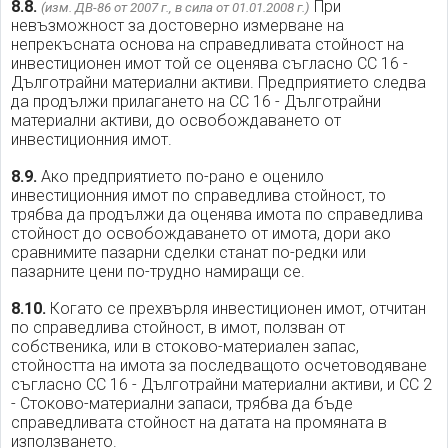
8.8.
При
(изм. ДВ-86 от 2007 г., в сила от 01.01.2008 г.)
невъзможност за достоверно измерване на
непрекъсната основа на справедливата стойност на
инвестиционен имот той се оценява съгласно СС 16 -
Дълготрайни материални активи. Предприятието следва
да продължи прилагането на СС 16 - Дълготрайни
материални активи, до освобождаването от
инвестиционния имот.
8.9.
Ако предприятието по-рано е оценило
инвестиционния имот по справедлива стойност, то
трябва да продължи да оценява имота по справедлива
стойност до освобождаването от имота, дори ако
сравнимите пазарни сделки станат по-редки или
пазарните цени по-трудно намиращи се.
8.10.
Когато се прехвърля инвестиционен имот, отчитан
по справедлива стойност, в имот, ползван от
собственика, или в стоково-материален запас,
стойността на имота за последващото осчетоводяване
съгласно СС 16 - Дълготрайни материални активи, и СС 2
- Стоково-материални запаси, трябва да бъде
справедливата стойност на датата на промяната в
използването.