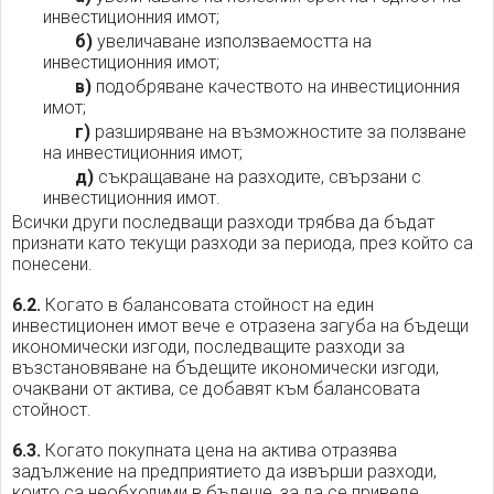
инвестиционния имот;
б)
увеличаване използваемостта на
инвестиционния имот;
в)
подобряване качеството на инвестиционния
имот;
г)
разширяване на възможностите за ползване
на инвестиционния имот;
д)
съкращаване на разходите, свързани с
инвестиционния имот.
Всички други последващи разходи трябва да бъдат
признати като текущи разходи за периода, през който са
понесени.
6.2.
Когато в балансовата стойност на един
инвестиционен имот вече е отразена загуба на бъдещи
икономически изгоди, последващите разходи за
възстановяване на бъдещите икономически изгоди,
очаквани от актива, се добавят към балансовата
стойност.
6.3.
Когато покупната цена на актива отразява
задължение на предприятието да извърши разходи,
които са необходими в бъдеще, за да се приведе