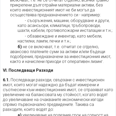
включват, т.е. не се отчитат отделно, всички трайно
прикрепени дълготрайни материални активи, без
които инвестиционният имот не би могъл да
осъществява предназначението си - например:
- съоръжения, машини, оборудване и други,
като асансьори, климатици, тръбопроводи,
шахти, кабели, противопожарни инсталации и т.н.;
- обзавеждане и инвентар, като мебели,
настилки, лампи, печки и т.н.;
б)
не се включват, т.е. отчитат се отделно,
авансово платените суми за активи и/или бъдещи
подобрения, предназначени за инвестиционния имот,
както и начислени приходи от оперативен лизинг.
VI. Последващи Разходи
6.1.
Последващи разходи, свързани с инвестиционен
имот, които могат надеждно да бъдат измерени и
съотнесени към инвестиционния имот, се отразяват като
увеличение на балансовата му стойност, когато водят
до увеличаване на очакваните икономически изгоди
спрямо първоначално предвидените. Такива са
разходите, които водят до:
а)
увеличаване на полезния срок на годност на