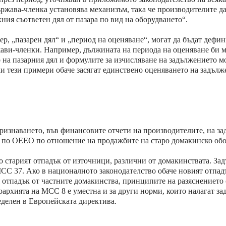
държава-членка установява механизъм, така че производителите да
ия съответен дял от пазара по вид на оборудването“.
ер, „пазарен дял“ и „период на оценяване“, могат да бъдат дефи
ави-членки. Например, дължината на периода на оценяване би м
 на пазарния дял и формулите за изчисляване на задължението м
и тези примери обаче засягат единствено оценяването на задълже
ризнаването, във финансовите отчети на производителите, на за
а по ОЕЕО по отношение на продажбите на старо домакинско обо
о старият отпадък от източници, различни от домакинствата. За
СС 37. Ако в националното законодателство обаче новият отпад
 отпадък от частните домакинства, принципите на разяснението 
рархията на МСС 8 е уместна и за други норми, които налагат з
еделен в Европейската директива.