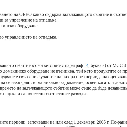
ането на ОЕЕО какво съдържа задължаващото събитие в съответ
ди за управление на отпадъка:
акинско оборудване
по управлението на отпадъка.
аващото събитие в съответствие с параграф
14
, буква а) от МСС 3
то домакинско оборудване не възниква, тъй като продуктите са 
дване е свързано с участие на пазара през периода на оценяване
да се изхвърлят, няма никакво задължение, освен когато и докат
 времето на задължаващото събитие може също да бъде независи
отпадъка и са понесени съответните разходи.
ите периоди, започващи на или след 1 декември 2005 г. По-ран