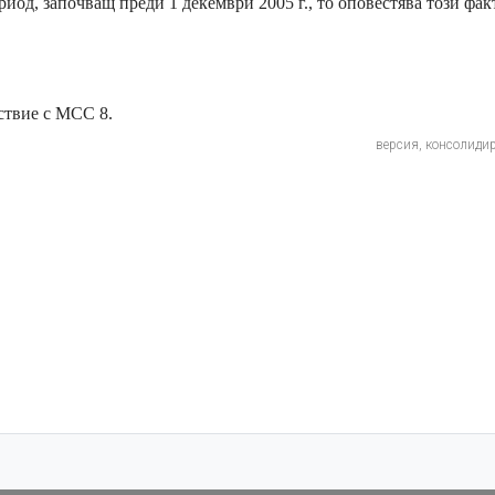
иод, започващ преди 1 декември 2005 г., то оповестява този факт
ствие с МСС 8.
версия, консолиди