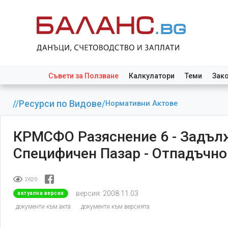
Съвети за Ползване
Калкулатори
Теми
Зак
//
Ресурси по Видове
/
Нормативни Актове
КРМСФО Разяснение 6 - Задълж
Специфичен Пазар - Отпадъчно
2620
версия:
2008.11.03
актуална версия
документи към акта
документи към версията