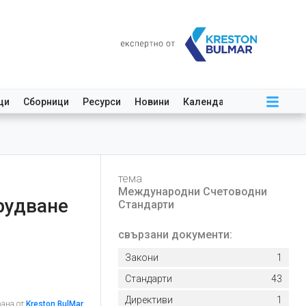
ци
Сборници
Ресурси
Новини
Календар
тема
Международни Счетоводни
рудване
Стандарти
свързани документи:
Закони
1
Стандарти
43
Директиви
1
рана от
Kreston BulMar