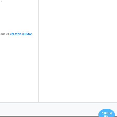
.
рана от
Kreston BulMar
пиши
ни