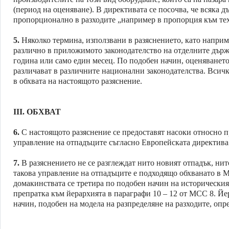
(период на оценяване). В директивата се посочва, че всяка 
пропорционално в разходите „например в пропорция към техн
5.
Няколко термина, използвани в разяснението, като наприм
различно в приложимото законодателство на отделните държ
година или само един месец. По подобен начин, оценяването
различават в различните национални законодателства. Всичк
в обхвата на настоящото разяснение.
III.
ОБХВАТ
6.
С настоящото разяснение се предоставят насоки относно п
управление на отпадъците съгласно Европейската директив
7.
В разяснението не се разглеждат нито новият отпадък, нит
такова управление на отпадъците е подходящо обхванато в М
домакинствата се третира по подобен начин на историческия
препратка към йерархията в параграфи 10
–
12 от МСС 8. Йе
начин, подобен на модела на разпределяне на разходите, опр