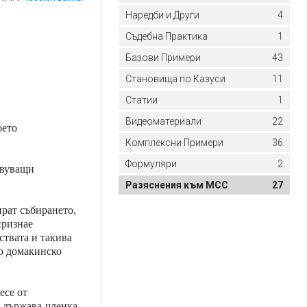
Наредби и Други
4
Съдебна Практика
1
Базови Примери
43
Становища по Казуси
11
Статии
1
Видеоматериали
22
оето
Комплексни Примери
36
Формуляри
2
твуващи
Разяснения към МСС
27
ират събирането,
признае
ствата и такива
то домакинско
есе от
а държава-членка