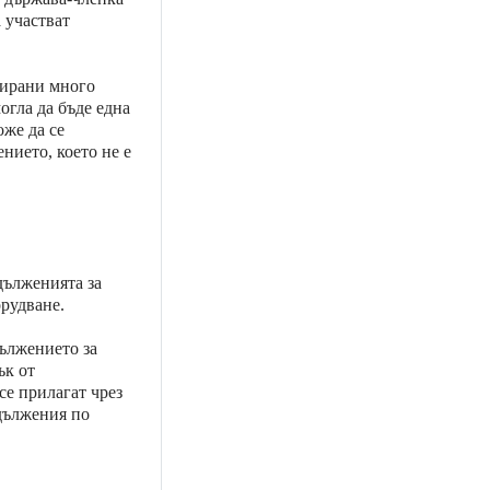
 участват
нирани много
огла да бъде една
оже да се
нието, което не е
дълженията за
рудване.
дължението за
ък от
се прилагат чрез
адължения по