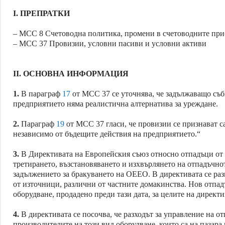
I.
ПРЕПРАТКИ
– МСС 8 Счетоводна политика, промени в счетоводните пр
– МСС 37 Провизии, условни пасиви и условни активи
II.
ОСНОВНА ИНФОРМАЦИЯ
1.
В параграф
17
от МСС 37 се уточнява, че задължаващо съби
предприятието няма реалистична алтернатива за уреждане.
2.
Параграф
19
от МСС 37 гласи, че провизии се признават с
независимо от бъдещите действия на предприятието.“
3.
В Директивата на Европейския съюз относно отпадъци от е
третирането, възстановяването и изхвърлянето на отпадъчно
задължението за бракуването на ОЕЕО. В директивата се раз
от източници, различни от частните домакинства. Нов отпадъ
оборудване, продадено преди тази дата, за целите на директи
4.
В директивата се посочва, че разходът за управление на от
производителите на този вид оборудване, които са на пазар