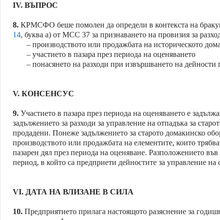
IV.
ВЪПРОС
8.
КРМСФО беше помолен да определи в контекста на бракув
14
, буква а) от МСС 37 за признаването на провизия за разхо
– производството или продажбата на историческото дом
– участието в пазара през периода на оценяването
– понасянето на разходи при извършването на дейности 
V.
КОНСЕНСУС
9.
Участието в пазара през периода на оценяването е задълж
задължението за разходи за управление на отпадъка за старо
продадени. Понеже задължението за старото домакинско обору
производството или продажбата на елементите, които трябва 
пазарен дял през периода на оценяване. Разположението във
период, в който са предприети дейностите за управление на 
VI.
ДАТА НА ВЛИЗАНЕ В СИЛА
10.
Предприятието прилага настоящото разяснение за годишн