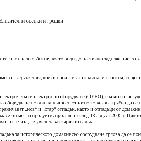
иблизителни оценки и грешки
тие е минало събитие, което води до настоящо задължение, за к
амо за „задължения, които произлизат от минали събития, същес
лектрическо и електронно оборудване (ОЕЕО), с която се регул
то оборудване повдигна въпроси относно това кога трябва да се 
граничават „нов“ и „стар“ отпадък, както и отпадъци от домакин
к се отнася за продукти, продадени след 13 август 2005 г. Цяло
вата се счита, че увеличава стария отпадък.
падъка за историческото домакинско оборудване трябва да се пон
а през период, уточняван в приложимото законодателство на всяк