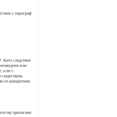
ствие с параграф
7. Като следствие
произведени или
, а не с
о съществува
мо от конкретния
ното му прилагане