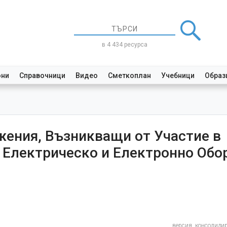
в 4 434 ресурса
они
Справочници
Видео
Сметкоплан
Учебници
Образ
ения, Възникващи от Участие в
 Електрическо и Електронно Обо
версия, консолиди