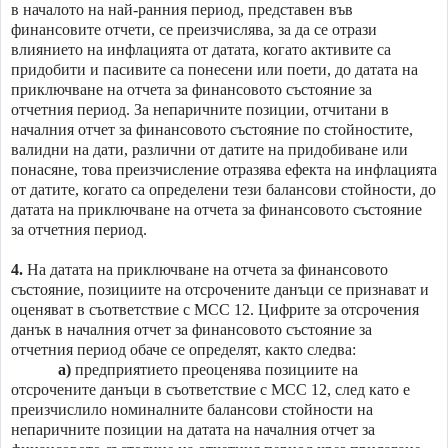
в началото на най-ранния период, представен във
финансовите отчети, се преизчислява, за да се отрази
влиянието на инфлацията от датата, когато активите са
придобити и пасивите са понесени или поети, до датата на
приключване на отчетa за финансовото състояние за
отчетния период. За непаричните позиции, отчитани в
началния отчет за финансовото състояние по стойностите,
валидни на дати, различни от датите на придобиване или
понасяне, това преизчисление отразява ефекта на инфлацията
от датите, когато са определени тези балансови стойности, до
датата на приключване на отчетa за финансовото състояние
за отчетния период.
4.
На датата на приключване на отчетa за финансовото
състояние, позициите на отсрочените данъци се признават и
оценяват в съответствие с МСС 12. Цифрите за отсрочения
данък в началния отчет за финансовото състояние за
отчетния период обаче се определят, както следва:
а)
предприятието преоценява позициите на
отсрочените данъци в съответствие с МСС 12, след като е
преизчислило номиналните балансови стойности на
непаричните позиции на датата на началния отчет за