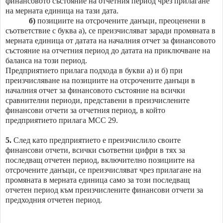
финансовото състояние на отчетния период чрез прилагане
на мерната единица на тази дата.
б)
позициите на отсрочените данъци, преоценени в
съответствие с буква а), се преизчисляват заради промяната в
мерната единица от датата на началния отчет за финансовото
състояние на отчетния период до датата на приключване на
баланса на този период.
Предприятието прилага подхода в букви а) и б) при
преизчисляване на позициите на отсрочените данъци в
началния отчет за финансовото състояние на всички
сравнителни периоди, представени в преизчислените
финансови отчети за отчетния период, в който
предприятието прилага МСС 29.
5.
След като предприятието е преизчислило своите
финансови отчети, всички съответни цифри в тях за
последващ отчетен период, включително позициите на
отсрочените данъци, се преизчисляват чрез прилагане на
промяната в мерната единица само за този последващ
отчетен период към преизчислените финансови отчети за
предходния отчетен период.