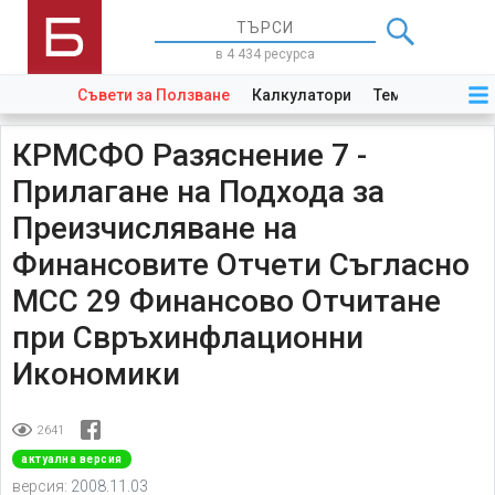
в 4 434 ресурса
Съвети за Ползване
Калкулатори
Теми
Закони
КРМСФО Разяснение 7 -
Прилагане на Подхода за
Преизчисляване на
Финансовите Отчети Съгласно
МСС 29 Финансово Отчитане
при Свръхинфлационни
Икономики
2641
актуална версия
версия:
2008.11.03