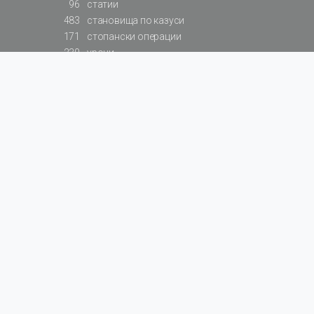
96
статии
483
становища по казуси
171
стопански операции
230
уроци
575
базови примери към членове
217
сметки от сметкоплан
140
видеоуроци
177
примерни документи
31
калкулатори
129
примери към калкулатори
200
фишове на НАП
578
резюмирани разпоредби
819
резюмирана съдебна практика
66
резюмирани указания от институции
522
нормативни актове
За БАЛАНС.bg
Общи условия
Поверителност