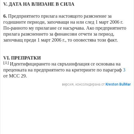
V.
ДАТА НА ВЛИЗАНЕ В СИЛА
6.
Предприятието прилага настоящото разяснение за
годишните периоди, започващи на или след 1 март 2006 г.
По-ранното му прилагане се насърчава. Ако предприятието
прилага разяснението за финансови отчети за период,
започващ преди 1 март 2006 г., то оповестява този факт.
VI.
ПРЕПРАТКИ
[1]
Идентифицирането на свръхинфлация се основава на
преценката на предприятието на критериите по параграф
3
от МСС 29.
версия, консолидирана от
Kreston BulMar