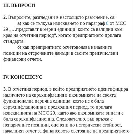
III.
ВЪПРОСИ
2.
Въпросите, разгледани в настоящото разяснение, са:
а)
как се тълкува изискването по параграф
8
от МСС
29 „…представят в мерни единици, които са валидни към
края на отчетния период“, когато предприятието прилага
стандарта;
б)
как предприятието осчетоводява началните
позиции на отсрочените данъци в своите преизчислени
финансови отчети.
IV.
КОНСЕНСУС
3.
В отчетния период, в който предприятието идентифицира
наличието на свръхинфлация в икономиката на своята
функционална парична единица, която не е била
свръхинфлационна в предходния период, то прилага
изискванията на МСС 29, както ако икономиката винаги е
била свръхинфлационна. Следователно, във връзка с
непаричните позиции, оценени по историческа стойност,
началният отчет за финансовото състояние на предприятието