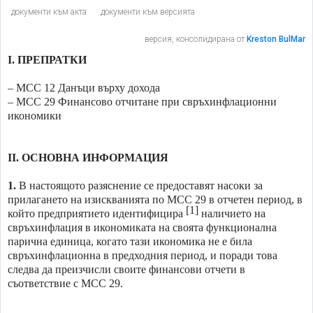
документи към акта
документи към версията
версия, консолидирана от
Kreston BulMar
I.
ПРЕПРАТКИ
– МСС 12 Данъци върху дохода
– МСС 29 Финансово отчитане при свръхинфлационни
икономики
II.
ОСНОВНА ИНФОРМАЦИЯ
1.
В настоящото разяснение се предоставят насоки за
прилагането на изискванията по МСС 29 в отчетен период, в
[
1
]
който предприятието идентифицира
наличието на
свръхинфлация в икономиката на своята функционална
парична единица, когато тази икономика не е била
свръхинфлационна в предходния период, и поради това
следва да преизчисли своите финансови отчети в
съответствие с МСС 29.