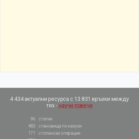
4 434 актуални ресурса с 13 831 връзки между
тях -
научи повече
96
статии
483
становища по казуси
171
стопански операции