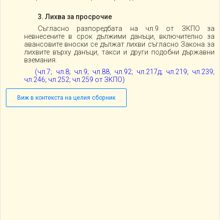
3. Лихва за просрочие
Съгласно разпоредбата на чл.9 от ЗКПО за
невнесените в срок дължими данъци, включително за
авансовите вноски се дължат лихви съгласно Закона за
лихвите върху данъци, такси и други подобни държавни
вземания.
(чл.7; чл.8; чл.9; чл.88, чл.92; чл.217д; чл.219; чл.239;
чл.246; чл.252; чл.259 от ЗКПО)
Виж в контекста на целия сборник