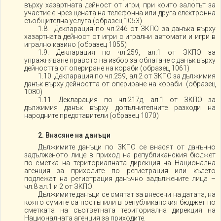
върху хазартната дейност от игри, при които залогът за
участие е чрез цената на телефонна или друга електронна
съобщителна услуга (образец 1053)
1.8. Декларация по чл.246 от ЗКПО за данъка върху
хазартната дейност от игри с игрални автомати и игри в
игрално казино (образец 1055)
1.9. Декларация по чл.259, ал.1 от ЗКПО за
упражняване правото на избор за облагане с данък върху
дейността от опериране на кораби (образец 1061)
1.10. Декларация по чл.259, ал.2 от ЗКПО за дължимия
данък върху дейността от опериране на кораби (образец
1080)
1.11. Декларация по чл.217д, ал.1 от ЗКПО за
дължимия данък върху допълнителните разходи на
народните представители (образец 1070)
2. Внасяне на данъци
Дължимите данъци по ЗКПО се внасят от данъчно
задълженото лице в приход на републиканския бюджет
по сметка на териториалната дирекция на Национална
агенция за приходите по регистрация или където
подлежат на регистрация данъчно задължените лица –
чл.8 ал.1 и 2 от ЗКПО.
Дължимите данъци се смятат за внесени на датата, на
която сумите са постъпили в републиканския бюджет по
сметката на съответната териториална дирекция на
Националната агенция за приходите.