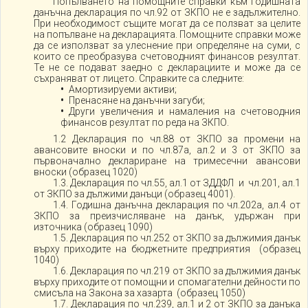
Попълването на помощните справки към годишната
данъчна декларация по чл.92 от ЗКПО не е задължително.
При необходимост същите могат да се ползват за целите
на попълване на декларацията. Помощните справки може
да се използват за улеснение при определяне на суми, с
които се преобразува счетоводният финансов резултат.
Те не се подават заедно с декларациите и може да се
съхраняват от лицето. Справките са следните:
Амортизируеми активи;
Пренасяне на данъчни загуби;
Други увеличения и намаления на счетоводния
финансов резултат по реда на ЗКПО.
1.2 Декларация по чл.88 от ЗКПО за промени на
авансовите вноски и по чл.87а, ал.2 и 3 от ЗКПО за
първоначално деклариране на тримесечни авансови
вноски (образец 1020)
1.3. Декларация по чл.55, ал.1 от ЗДДФЛ и чл.201, ал.1
от ЗКПО за дължими данъци (образец 4001).
1.4. Годишна данъчна декларация по чл.202а, ал.4 от
ЗКПО за преизчисляване на данък, удържан при
източника (образец 1090)
1.5. Декларация по чл.252 от ЗКПО за дължимия данък
върху приходите на бюджетните предприятия (образец
1040)
1.6. Декларация по чл.219 от ЗКПО за дължимия данък
върху приходите от помощни и спомагателни дейности по
смисъла на Закона за хазарта (образец 1050)
1.7. Декларация по чл.239, ал.1 и 2 от ЗКПО за данъка