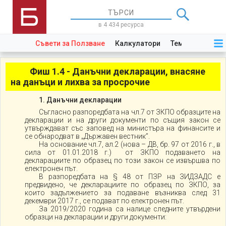
в 4 434 ресурса
Съвети за Ползване
Калкулатори
Теми
Закони
Фиш 1.4 - Данъчни декларации, внасяне
на данъци и лихва за просрочие
1. Данъчни декларации
Съгласно разпоредбата на чл.7 от ЗКПО образците на
декларации и на други документи по същия закон се
утвърждават със заповед на министъра на финансите и
се обнародват в „Държавен вестник”.
На основание чл.7, ал.2 (нова – ДВ, бр. 97 от 2016 г., в
сила от 01.01.2018 г.) от ЗКПО подаването на
декларациите по образец по този закон се извършва по
електронен път.
В разпоредбата на § 48 от ПЗР на ЗИДЗАДС е
предвидено, че декларациите по образец по ЗКПО, за
които задължението за подаване възниква след 31
декември 2017 г., се подават по електронен път.
За 2019/2020 година са налице следните утвърдени
образци на декларации и други документи: