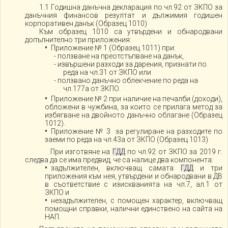
1.1 Годишна данъчна декларация по чл.92 от ЗКПО за
данъчния финансов резултат и дължимия годишен
корпоративен данък (Образец 1010)
Към образец 1010 са утвърдени и обнародвани
допълнително три приложения:
Приложение № 1 (Образец 1011) при:
- ползване на преотстъпване на данък,
- извършени разходи за дарения, признати по
реда на чл.31 от ЗКПО или
- ползвано данъчно облекчение по реда на
чл.177а от ЗКПО.
Приложение № 2 при наличие на печалби (доходи),
обложени в чужбина, за които се прилага метод за
избягване на двойното данъчно облагане (Образец
1012).
Приложение № 3 за регулиране на разходите по
заеми по реда на чл.43а от ЗКПО (Образец 1013)
При изготвяне на
ГДД
по чл.92 от ЗКПО за 2019 г.
следва да се има предвид, че са налице два компонента:
задължителен, включващ самата
ГДД
и три
приложения към нея, утвърдени и обнародвани в ДВ
в съответствие с изискванията на чл.7, ал.1 от
ЗКПО и
незадължителен, с помощен характер, включващ
помощни справки, налични единствено на сайта на
НАП.