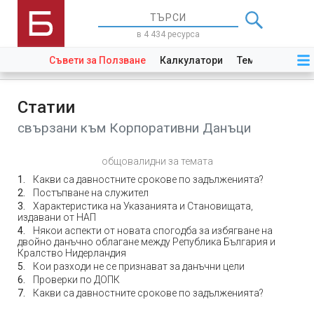
в 4 434 ресурса
Съвети за Ползване
Калкулатори
Теми
Закони
Статии
свързани към Корпоративни Данъци
общовалидни за темата
Какви са давностните срокове по задълженията?
Постъпване на служител
Характеристика на Указанията и Становищата,
издавани от НАП
Някои аспекти от новата спогодба за избягване на
двойно данъчно облагане между Република България и
Кралство Нидерландия
Кои разходи не се признават за данъчни цели
Проверки по ДОПК
Какви са давностните срокове по задълженията?