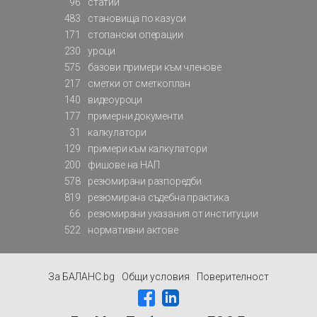
96
статии
483
становища по казуси
171
стопански операции
230
уроци
575
базови примери към членове
217
сметки от сметкоплан
140
видеоуроци
177
примерни документи
31
калкулатори
129
примери към калкулатори
200
фишове на НАП
578
резюмирани разпоредби
819
резюмирана съдебна практика
66
резюмирани указания от институции
522
нормативни актове
За БАЛАНС.bg
Общи условия
Поверителност