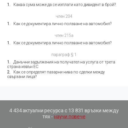
Каква сума може да се изплати като дивидент в брой?
член 204
Как се документира лично ползване на автомобил?
член 215а
Как се документира лично ползване на автомобил?
параграф § 1
Данъчни задължения на получател на услуга от трета
страна извън ЕС
Как се определят пазарни нива по сделки между
свързани лица?
4 434 актуални ресурса с 13 831 връзки между
тях -
научи повече