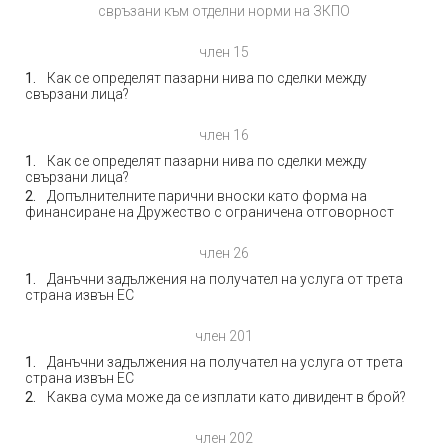
свръзани към отделни норми на ЗКПО
член 15
Как се определят пазарни нива по сделки между
свързани лица?
член 16
Как се определят пазарни нива по сделки между
свързани лица?
Допълнителните парични вноски като форма на
финансиране на Дружество с ограничена отговорност
член 26
Данъчни задължения на получател на услуга от трета
страна извън ЕС
член 201
Данъчни задължения на получател на услуга от трета
страна извън ЕС
Каква сума може да се изплати като дивидент в брой?
член 202