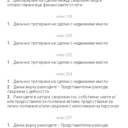
Деклариране на сделки между свързани лица и
оповестяване във финансовите отчети
член 199
Данъчно третиране на сделки с недвижими имоти
член 200
Данъчно третиране на сделки с недвижими имоти
член 202
Данъчно третиране на сделки с недвижими имоти
член 204
Данъчно третиране на сделки с недвижими имоти
Данък върху разходите – Представителни разходи,
свързани с дейността
Разходите в натура, свързани със собствени, наети и/
или предоставени за ползване активи, предоставени за
лично ползване и/или свързани с използване на персонал
член 207
Данък върху разходите – Представителни разходи,