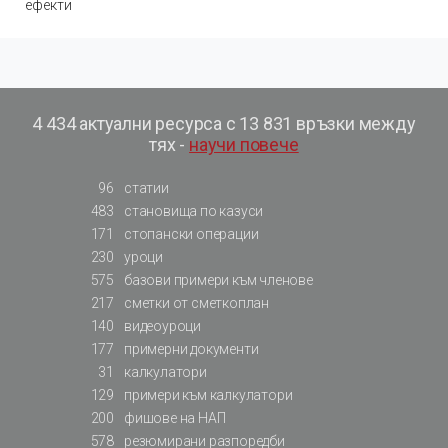
ефекти
4 434 актуални ресурса с 13 831 връзки между
тях -
научи повече
96
статии
483
становища по казуси
171
стопански операции
230
уроци
575
базови примери към членове
217
сметки от сметкоплан
140
видеоуроци
177
примерни документи
31
калкулатори
129
примери към калкулатори
200
фишове на НАП
578
резюмирани разпоредби