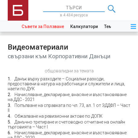
в 4 434 ресурса
Съвети за Ползване
Калкулатори
Теми
Закони
Видеоматериали
свързани към Корпоративни Данъци
общовалидни за темата
Данък върху разходите – Социални разходи,
предоставени в натура на работници и служители и лица,
наети по ДУК
Начисляване, деклариране, внасяне и възстановяване
на ДДС - 2021
Попълване на справката по чл. 73, ал. 1 от ЗДДФЛ – Част
II
Обжалване на ревизионни актове по ДОПК
Данъчно третиране и счетоводно отчитане на онлайн
търговията – Част I
Начисляване, деклариране, внасяне и възстановяване
на ДДС - 2020