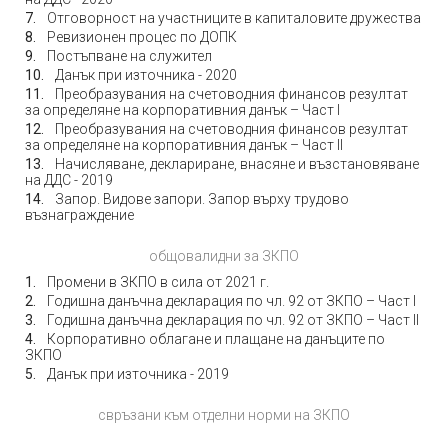
Отговорност на участниците в капиталовите дружества
Ревизионен процес по ДОПК
Постъпване на служител
Данък при източника - 2020
Преобразувания на счетоводния финансов резултат
за определяне на корпоративния данък – Част I
Преобразувания на счетоводния финансов резултат
за определяне на корпоративния данък – Част II
Начисляване, деклариране, внасяне и възстановяване
на ДДС - 2019
Запор. Видове запори. Запор върху трудово
възнаграждение
общовалидни за ЗКПО
Промени в ЗКПО в сила от 2021 г.
Годишна данъчна декларация по чл. 92 от ЗКПО – Част I
Годишна данъчна декларация по чл. 92 от ЗКПО – Част II
Корпоративно облагане и плащане на данъците по
ЗКПО
Данък при източника - 2019
свръзани към отделни норми на ЗКПО