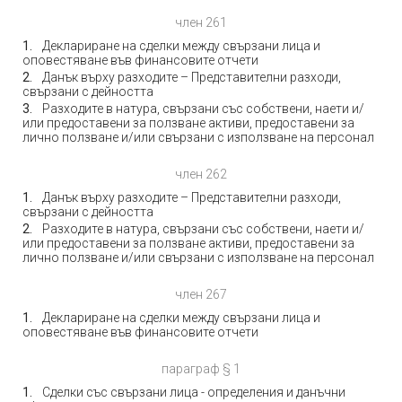
член 261
Деклариране на сделки между свързани лица и
оповестяване във финансовите отчети
Данък върху разходите – Представителни разходи,
свързани с дейността
Разходите в натура, свързани със собствени, наети и/
или предоставени за ползване активи, предоставени за
лично ползване и/или свързани с използване на персонал
член 262
Данък върху разходите – Представителни разходи,
свързани с дейността
Разходите в натура, свързани със собствени, наети и/
или предоставени за ползване активи, предоставени за
лично ползване и/или свързани с използване на персонал
член 267
Деклариране на сделки между свързани лица и
оповестяване във финансовите отчети
параграф § 1
Сделки със свързани лица - определения и данъчни