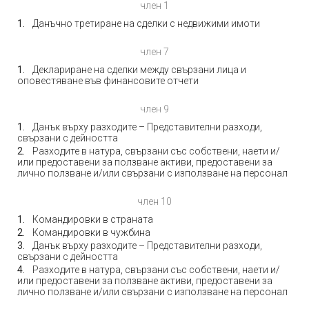
член 1
Данъчно третиране на сделки с недвижими имоти
член 7
Деклариране на сделки между свързани лица и
оповестяване във финансовите отчети
член 9
Данък върху разходите – Представителни разходи,
свързани с дейността
Разходите в натура, свързани със собствени, наети и/
или предоставени за ползване активи, предоставени за
лично ползване и/или свързани с използване на персонал
член 10
Командировки в страната
Командировки в чужбина
Данък върху разходите – Представителни разходи,
свързани с дейността
Разходите в натура, свързани със собствени, наети и/
или предоставени за ползване активи, предоставени за
лично ползване и/или свързани с използване на персонал