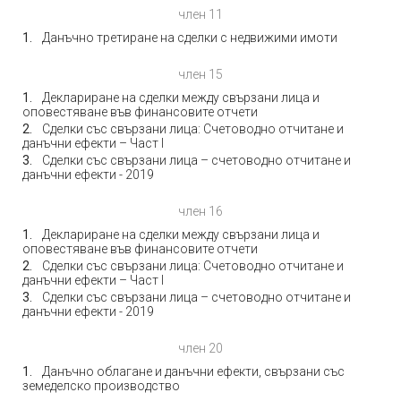
член 11
Данъчно третиране на сделки с недвижими имоти
член 15
Деклариране на сделки между свързани лица и
оповестяване във финансовите отчети
Сделки със свързани лица: Счетоводно отчитане и
данъчни ефекти – Част I
Сделки със свързани лица – счетоводно отчитане и
данъчни ефекти - 2019
член 16
Деклариране на сделки между свързани лица и
оповестяване във финансовите отчети
Сделки със свързани лица: Счетоводно отчитане и
данъчни ефекти – Част I
Сделки със свързани лица – счетоводно отчитане и
данъчни ефекти - 2019
член 20
Данъчно облагане и данъчни ефекти, свързани със
земеделско производство