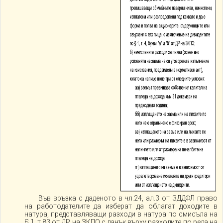
Във връзка с даденото в чл.24, ал.3 от ЗДДФЛ право
на работодателите да изберат да облагат доходите в
натура, представляващи разходи в натура по смисъла на
§ 1, т.83 от ДР на ЗКПО с данък върху разходите по реда на