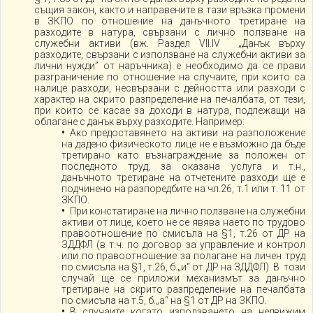
същия закон, както и направените в тази връзка промени
в ЗКПО по отношение на данъчното третиране на
разходите в натура, свързани с лично ползване на
служебни активи (вж. Раздел VII.IV „Данък върху
разходите, свързани с използване на служебни активи за
лични нужди” от наръчника) е необходимо да се прави
разграничение по отношение на случаите, при които са
налице разходи, несвързани с дейността или разходи с
характер на скрито разпределение на печалбата, от тези,
при които се касае за доходи в натура, подлежащи на
облагане с данък върху разходите. Например:
Ако предоставянето на активи на разположение
на дадено физическото лице не е възможно да бъде
третирано като възнаграждение за положен от
последното труд, за оказана услуга и т.н.,
данъчното третиране на отчетените разходи ще е
подчинено на разпоредбите на чл.26, т.1 или т. 11 от
ЗКПО.
При констатиране на лично ползване на служебни
активи от лице, което не се явява наето по трудово
правоотношение по смисъла на §1, т.26 от ДР на
ЗДДФЛ (в т.ч. по договор за управление и контрол
или по правоотношение за полагане на личен труд
по смисъла на §1, т.26, б.„и“ от ДР на ЗДДФЛ). В този
случай ще се приложи механизмът за данъчно
третиране на скрито разпределение на печалбата
по смисъла на т.5, б.„а“ на §1 от ДР на ЗКПО.
В случаите когато използването на недвижим