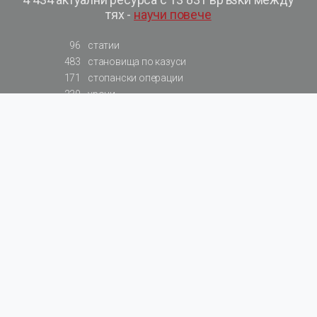
тях -
научи повече
96
статии
483
становища по казуси
171
стопански операции
230
уроци
575
базови примери към членове
217
сметки от сметкоплан
140
видеоуроци
177
примерни документи
31
калкулатори
129
примери към калкулатори
200
фишове на НАП
578
резюмирани разпоредби
819
резюмирана съдебна практика
66
резюмирани указания от институции
522
нормативни актове