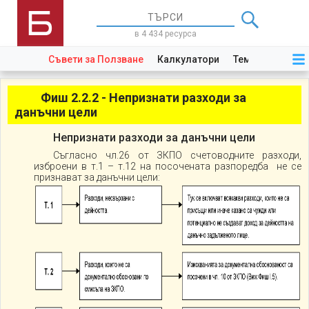
в 4 434 ресурса
Съвети за Ползване
Калкулатори
Теми
Закони
Фиш 2.2.2 - Непризнати разходи за
данъчни цели
Непризнати разходи за данъчни цели
Съгласно чл.26 от ЗКПО счетоводните разходи,
изброени в т.1 – т.12 на посочената разпоредба не се
признават за данъчни цели: