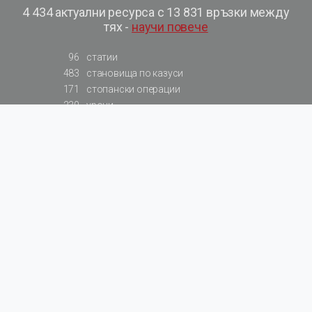
4 434 актуални ресурса с 13 831 връзки между
тях -
научи повече
96
статии
483
становища по казуси
171
стопански операции
230
уроци
575
базови примери към членове
217
сметки от сметкоплан
140
видеоуроци
177
примерни документи
31
калкулатори
129
примери към калкулатори
200
фишове на НАП
578
резюмирани разпоредби
819
резюмирана съдебна практика
66
резюмирани указания от институции
522
нормативни актове