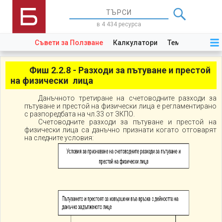
в 4 434 ресурса
Съвети за Ползване
Калкулатори
Теми
Закони
Фиш 2.2.8 - Разходи за пътуване и престой
на физически лица
Данъчното третиране на счетоводните разходи за
пътуване и престой на физически лица е регламентирано
с разпоредбата на чл.33 от ЗКПО.
Счетоводните разходи за пътуване и престой на
физически лица са данъчно признати когато отговарят
на следните условия: