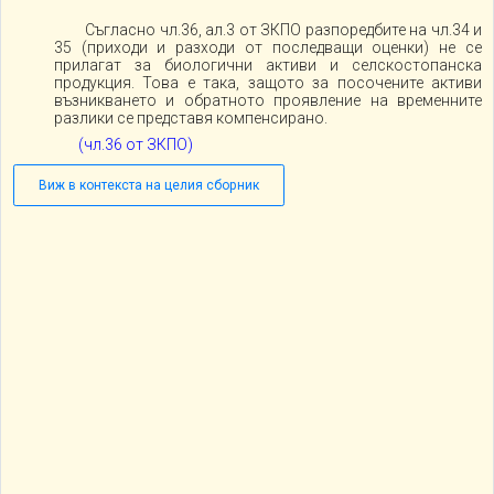
Съгласно чл.36, ал.3 от ЗКПО разпоредбите на чл.34 и
35 (приходи и разходи от последващи оценки) не се
прилагат за биологични активи и селскостопанска
продукция. Това е така, защото за посочените активи
възникването и обратното проявление на временните
разлики се представя компенсирано.
(чл.36 от ЗКПО)
Виж в контекста на целия сборник