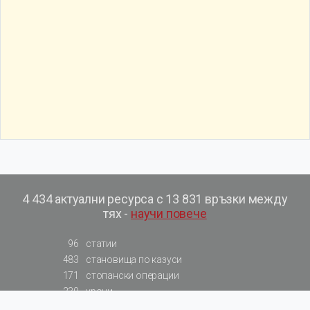
4 434 актуални ресурса с 13 831 връзки между
тях -
научи повече
96
статии
483
становища по казуси
171
стопански операции
230
уроци
575
базови примери към членове