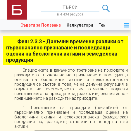
в 4 434 ресурса
Съвети за Ползване
Калкулатори
Теми
Закони
Фиш 2.3.3 - Данъчни временни разлики от
първоначално признаване и последващи
оценки на биологични активи и земеделска
продукция
Спецификата в данъчното третиране на приходите и
разходите от първоначално признаване и последваща
оценка на биологични активи и селскостопанска
продукция се състои в това, че на данъчна регулация в
годината на счетоводното им отчитане подлежи
превишението на приходите над разходите, респективно -
превишението на разходите над приходите.
1. Превишение на приходите (печалбите) от
първоначално признаване и последваща оценка на
биологични активи и селскостопанска (земеделска)
продукция над разходите, отчетени по повод на тези
активи: