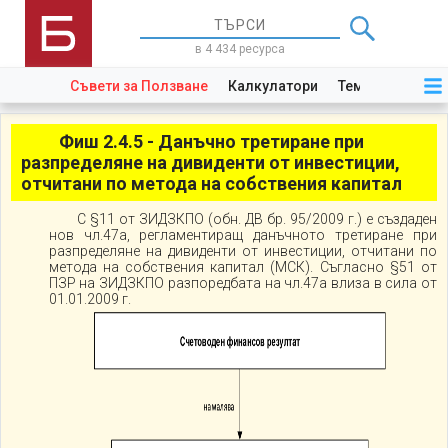
в 4 434 ресурса
Съвети за Ползване
Калкулатори
Теми
Закони
Фиш 2.4.5 - Данъчно третиране при
разпределяне на дивиденти от инвестиции,
отчитани по метода на собствения капитал
С §11 от ЗИДЗКПО (обн. ДВ бр. 95/2009 г.) е създаден
нов чл.47а, регламентиращ данъчното третиране при
разпределяне на дивиденти от инвестиции, отчитани по
метода на собствения капитал (МСК). Съгласно §51 от
ПЗР на ЗИДЗКПО разпоредбата на чл.47а влиза в сила от
01.01.2009 г.