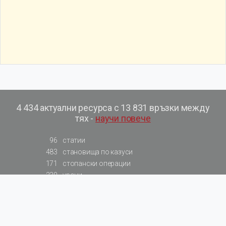
4 434 актуални ресурса с 13 831 връзки между
тях -
научи повече
96
статии
483
становища по казуси
171
стопански операции
230
уроци
575
базови примери към членове
217
сметки от сметкоплан
140
видеоуроци
177
примерни документи