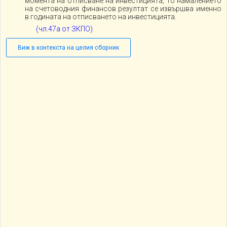
момента на отписване на инвестицията, то намалението
на счетоводния финансов резултат се извършва именно
в годината на отписването на инвестицията.
(чл.47а от ЗКПО)
Виж в контекста на целия сборник