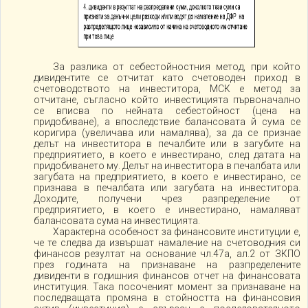
За разлика от себестойностния метод, при който
дивидентите се отчитат като счетоводен приход в
счетоводството на инвеститора, МСК е метод за
отчитане, съгласно който инвестицията първоначално
се вписва по нейната себестойност (цена на
придобиване), а впоследствие балансовата й сума се
коригира (увеличава или намалява), за да се признае
делът на инвеститора в печалбите или в загубите на
предприятието, в което е инвестирано, след датата на
придобиването му. Делът на инвеститора в печалбата или
загубата на предприятието, в което е инвестирано, се
признава в печалбата или загубата на инвеститора.
Доходите, получени чрез разпределение от
предприятието, в което е инвестирано, намаляват
балансовата сума на инвестицията.
Характерна особеност за финансовите институции е,
че те следва да извършат намаление на счетоводния си
финансов резултат на основание чл.47а, ал.2 от ЗКПО
през годината на признаване на разпределените
дивиденти в годишния финансов отчет на финансовата
институция. Така посоченият момент за признаване на
последващата промяна в стойността на финансовия