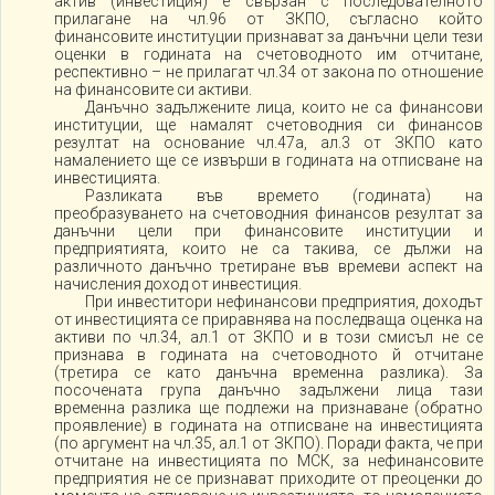
актив (инвестиция) е свързан с последователното
прилагане на чл.96 от ЗКПО, съгласно който
финансовите институции признават за данъчни цели тези
оценки в годината на счетоводното им отчитане,
респективно – не прилагат чл.34 от закона по отношение
на финансовите си активи.
Данъчно задължените лица, които не са финансови
институции, ще намалят счетоводния си финансов
резултат на основание чл.47а, ал.3 от ЗКПО като
намалението ще се извърши в годината на отписване на
инвестицията.
Разликата във времето (годината) на
преобразуването на счетоводния финансов резултат за
данъчни цели при финансовите институции и
предприятията, които не са такива, се дължи на
различното данъчно третиране във времеви аспект на
начисления доход от инвестиция.
При инвеститори нефинансови предприятия, доходът
от инвестицията се приравнява на последваща оценка на
активи по чл.34, ал.1 от ЗКПО и в този смисъл не се
признава в годината на счетоводното й отчитане
(третира се като данъчна временна разлика). За
посочената група данъчно задължени лица тази
временна разлика ще подлежи на признаване (обратно
проявление) в годината на отписване на инвестицията
(по аргумент на чл.35, ал.1 от ЗКПО). Поради факта, че при
отчитане на инвестицията по МСК, за нефинансовите
предприятия не се признават приходите от преоценки до