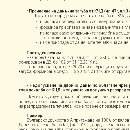
• Пренасяне на данъчна загуба от КЧД (чл.47г, ал.3 
Когато се определя данъчната печалба на КЧД, д
- приспада последователно до изчерпването ѝ п
- формира при спазване на изискванията на гла
- приспада само от данъчните печалби на също
контролирано чуждестранно дружество в същ
- не се приспада от данъчните печалби на данъ
Преходен режим:
Разпоредбата на чл.47г, ал.3, т.1 от ЗКПО се прил
обнародван в ДВ, бр.102 от 31.12.2019 г.).
Това означава, че през 2020 г. и следващи в случа
загуба, формирана след 31.12.2018 г. от тях или от друг
• Недопускане на двойно данъчно облагане чрез 
това печалба от КЧД, в случаите на получено разпредел
Когато чуждестранно образувание разпредели п
последното се намалява с печалбата, която вече е уве
на разпределената печалба, но не повече от размера на 
Пример:
Българско дружество А притежава на 100% от дялове
Данъчната печалба на КЧД за 2019 г., определена съгласн
върху данъчна печалба, формирана съобразно правилата н