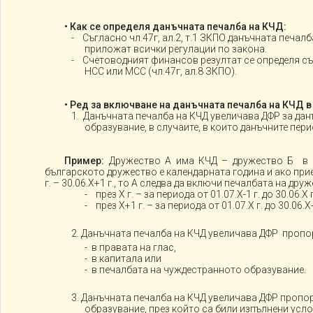
• Как се определя данъчната печалба на КЧД:
- Съгласно чл.47г, ал.2, т.1 ЗКПО данъчната печалб
приложат всички регулации по закона.
- Счетоводният финансов резултат се определя с
НСС или МСС (чл.47г, ал.8 ЗКПО).
• Ред за включване на данъчната печалба на КЧД 
1. Данъчната печалба на КЧД увеличава ДФР за да
образувание, в случаите, в които данъчните пери
Пример:
Дружество А има КЧД – дружество Б в д
българското дружество е календарната година и ако приемем
г. – 30.06.Х+1 г., то А следва да включи печалбата на др
- през Х г. – за периода от 01.07.Х-1 г. до 30.06.Х г
- през Х+1 г. – за периода от 01.07.Х г. до 30.06.Х+
2. Данъчната печалба на КЧД увеличава ДФР пропо
- в правата на глас,
- в капитала или
- в печалбата на чуждестранното образувание.
3. Данъчната печалба на КЧД увеличава ДФР пропо
образувание, през който са били изпълнени усл