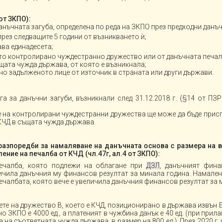
от ЗКПО):
анъчната загуба, определена по реда на ЗКПО през предходни данъч
рез следващите 5 години от възникването ѝ;
ва единадесета;
то контролирано чуждестранно дружество или от данъчната печал
ата чужда държава, от която е възникнала;
чно задълженото лице от източник в страната или други държави.
ага за данъчни загуби, възникнали след 31.12.2018 г. (§14 от ПЗ
ите на контролирани чуждестранни дружества ще може да бъде прис
а КЧД в същата чужда държава.
разпоредби за намаляване на данъчната основа с размера на 
ение на печалба от КЧД (чл.47г, ал.4 от ЗКПО):
ечалба, която подлежи на облагане при
ДЗЛ
, данъчният фина
личила данъчния му финансов резултат за минала година. Намален
печалбата, която вече е увеличила данъчния финансов резултат за 
те на дружество В, което е КЧД, позиционирано в държава извън 
о ЗКПО е 4000 ед., а платеният в чужбина данък е 40 ед. (при прила
а съответната чужда държава, в размер на 800 ед.). През 2020 г.