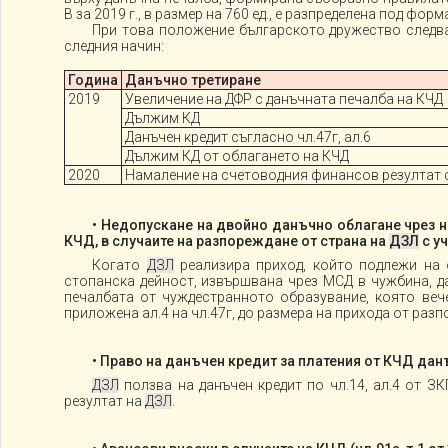
В за 2019 г., в размер на 760 ед., е разпределена под фо
При това положение българското дружество следва 
следния начин:
Година
Данъчно третиране
2019
Увеличение на ДФР с данъчната печалба на КЧД
Дължим КД
Данъчен кредит съгласно чл.47г, ал.6
Дължим КД от облагането на КЧД
2020
Намаление на счетоводния финансов резултат с 
• Недопускане на двойно данъчно облагане чрез 
КЧД, в случаите на разпореждане от страна на
ДЗЛ
с уч
Когато
ДЗЛ
реализира приход, който подлежи на 
стопанска дейност, извършвана чрез МСД в чужбина, 
печалбата от чуждестранното образувание, която веч
приложена ал.4 на чл.47г, до размера на прихода от раз
• Право на данъчен кредит за платения от КЧД данък
ДЗЛ
ползва на данъчен кредит по чл.14, ал.4 от З
резултат на
ДЗЛ
.