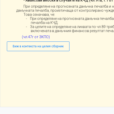
• Авансови вноски в случаите на КЧД (чл.91а, т.1 от
При определяне на прогнозната данъчна печалба и н
данъчната печалба, произтичаща от контролирано чужд
Това означава, че:
- При определяне на прогнозната данъчна печалба 
печалба на КЧД;
- За целите на определяне на лихвата по чл.89 тр
включената в данъчния финансов резултат печа
(чл.47г от ЗКПО)
Виж в контекста на целия сборник