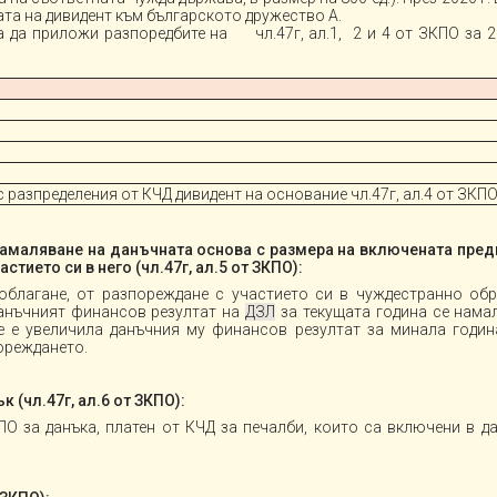
рмата на дивидент към българското дружество А.
да приложи разпоредбите на чл.47г, ал.1, 2 и 4 от ЗКПО за 201
разпределения от КЧД дивидент на основание чл.47г, ал.4 от ЗКП
намаляване на данъчната основа с размера на включената пред
астието си в него (чл.47г, ал.5 от ЗКПО):
облагане, от разпореждане с участието си в чуждестранно обр
данъчният финансов резултат на
ДЗЛ
за текущата година се нама
е е увеличила данъчния му финансов резултат за минала годин
пореждането.
 (чл.47г, ал.6 от ЗКПО):
КПО за данъка, платен от КЧД за печалби, които са включени в 