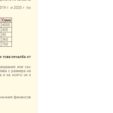
9 г. и 2020 г. по
Сума
4000
400
40
360
О
760
и това печалба от
азувание или със
лява с размера на
а и за която не е
данъчния финансов