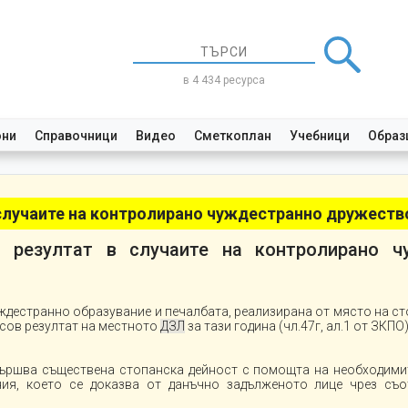
в 4 434 ресурса
они
Справочници
Видео
Сметкоплан
Учебници
Образ
 случаите на контролирано чуждестранно дружеств
 резултат в случаите на контролирано ч
ждестранно образувание и печалбата, реализирана от място на ст
асов резултат на местното
ДЗЛ
за тази година (чл.47г, ал.1 от ЗКПО)
извършва съществена стопанска дейност с помощта на необходими
ния, което се доказва от данъчно задълженото лице чрез съо