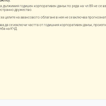
 ЗКПО):
а дължимия годишен корпоративен данък по реда на чл.89 не се в
естранно дружество.
за целите на авансовото облагане в нея не се включва прогнозна
ябва да се изключи частта от годишния корпоративен данък, произт
лба на КЧД.