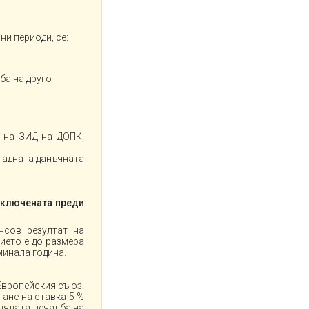
ни периоди, се:
ба на друго
Р на ЗИД на ДОПК,
падната данъчната
включената преди
нсов резултат на
ието е до размера
минала година.
Европейския съюз.
гане на ставка 5 %
 цялата печалба на