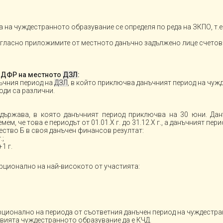
а на чуждестранното образувание се определя по реда на ЗКПО, т.e.
ъгласно приложимите от местното данъчно задължено лице счетов
в ДФР на местното
ДЗЛ
:
нъчния период на
ДЗЛ
, в който приключва данъчният период на чуж
оди са различни.
ържава, в която данъчният период приключва на 30 юни. Дан
, че това е периодът от 01.01.Х г. до 31.12.Х г., а данъчният пери
ужество Б в своя данъчен финансов резултат:
.;
1 г.
рционално на най-високото от участията:
рционално на периода от съответния данъчен период на чуждестр
овията чуждестранното образувание да е КЧД.