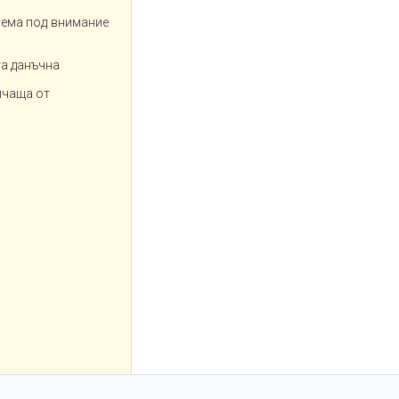
зема под внимание
та данъчна
ичаща от