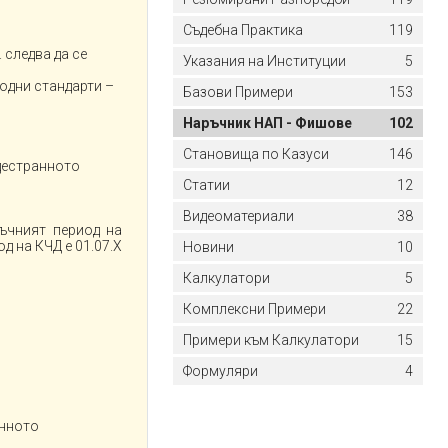
Съдебна Практика
119
 следва да се
Указания на Институции
5
одни стандарти –
Базови Примери
153
Наръчник НАП - Фишове
102
Становища по Казуси
146
дестранното
Статии
12
Видеоматериали
38
ъчният период на
од на КЧД е 01.07.Х
Новини
10
Калкулатори
5
Комплексни Примери
22
Примери към Калкулатори
15
Формуляри
4
анното