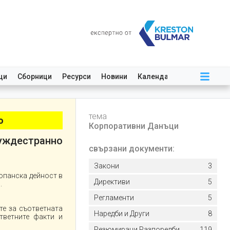
ци
Сборници
Ресурси
Новини
Календар
тема
о
Корпоративни Данъци
уждестранно
свързани документи:
Закони
3
опанска дейност в
Директиви
5
.
Регламенти
5
те за съответната
Наредби и Други
8
тветните факти и
Резюмирани Разпоредби
119