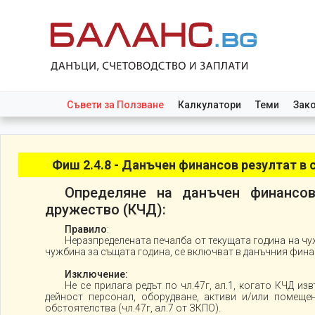
Съвети за Ползване
Калкулатори
Теми
Зак
Фиш 2.4.8 - Данъчен финансов резултат в
Определяне на данъчен финансов
дружество (КЧД):
Правило
:
Неразпределената печалба от текущата година на чу
чужбина за същата година, се включват в данъчния фин
Изключение:
Не се прилага редът по чл.47г, ал.1, когато КЧД 
дейност персонал, оборудване, активи и/или помеще
обстоятелства (чл.47г, ал.7 от ЗКПО).