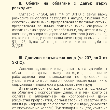
ІІ. Обекти на облагане с данък върху
разходите
Съгласно чл.204, ал.1, т.4 от ЗКПО с данък върху
разходите се облагат разходите в натура, свързани със
собствени, наети и/или предоставени за ползване активи,
предоставени за лично ползване и/или свързани с
използване на персонал, от работници, служители и лица,
наети по договори за управление и контрол (наети лица),
както и от лица, упражняващи личен труд по смисъла на
§1, т.26, буква „и” от допълнителните разпоредби на
ЗДДФЛ.
ІІІ. Данъчно задължени лица (чл.207, ал.3 от
ЗКПО).
Данъчно задължените лица, които могат да изберат
облагане с данък върху разходите, са всички
работодатели или възложители по договори за
управление и контрол, както и юридическите лица, чиито
съдружници и акционери упражняват личен труд.
В тази категория попадат не само лицата, подлежащи
на облагане с корпоративен данък, а и тези, които се
облагат с алтернативен на корпоративния данък
(бюджетни предприятия, организатори на хазартни игри
или лица, избрали да се облагат с данък върху дейността
от опериране на кораби). Тук попадат и лицата, които не