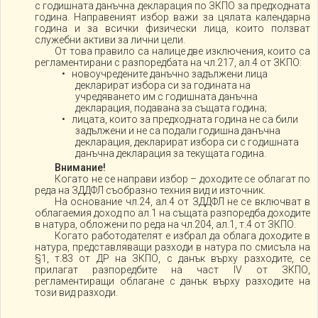
с годишната данъчна декларация по ЗКПО за предходната
година. Направеният избор важи за цялата календарна
година и за всички физически лица, които ползват
служебни активи за лични цели.
От това правило са налице две изключения, които са
регламентирани с разпоредбата на чл.217, ал.4 от ЗКПО:
• новоучредените данъчно задължени лица
декларират избора си за годината на
учредяването им с годишната данъчна
декларация, подавана за същата година;
• лицата, които за предходната година не са били
задължени и не са подали годишна данъчна
декларация, декларират избора си с годишната
данъчна декларация за текущата година.
Внимание!
Когато не се направи избор – доходите се облагат по
реда на ЗДДФЛ съобразно техния вид и източник.
На основание чл.24, ал.4 от ЗДДФЛ не се включват в
облагаемия доход по ал.1 на същата разпоредба доходите
в натура, обложени по реда на чл.204, ал.1, т.4 от ЗКПО.
Когато работодателят е избрал да облага доходите в
натура, представляващи разходи в натура по смисъла на
§1, т.83 от ДР на ЗКПО, с данък върху разходите, се
прилагат разпоредбите на част IV от ЗКПО,
регламентиращи облагане с данък върху разходите на
този вид разходи.