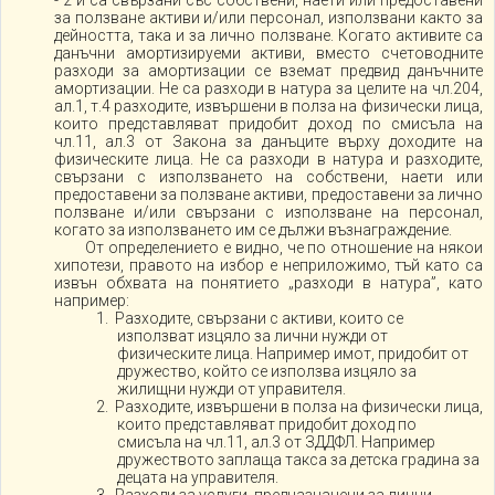
- 2 и са свързани със собствени, наети или предоставени
за ползване активи и/или персонал, използвани както за
дейността, така и за лично ползване. Когато активите са
данъчни амортизируеми активи, вместо счетоводните
разходи за амортизации се вземат предвид данъчните
амортизации. Не са разходи в натура за целите на чл.204,
ал.1, т.4 разходите, извършени в полза на физически лица,
които представляват придобит доход по смисъла на
чл.11, ал.3 от Закона за данъците върху доходите на
физическите лица. Не са разходи в натура и разходите,
свързани с използването на собствени, наети или
предоставени за ползване активи, предоставени за лично
ползване и/или свързани с използване на персонал,
когато за използването им се дължи възнаграждение.
От определението е видно, че по отношение на някои
хипотези, правото на избор е неприложимо, тъй като са
извън обхвата на понятието „разходи в натура”, като
например:
1. Разходите, свързани с активи, които се
използват изцяло за лични нужди от
физическите лица. Например имот, придобит от
дружество, който се използва изцяло за
жилищни нужди от управителя.
2. Разходите, извършени в полза на физически лица,
които представляват придобит доход по
смисъла на чл.11, ал.3 от ЗДДФЛ. Например
дружеството заплаща такса за детска градина за
децата на управителя.