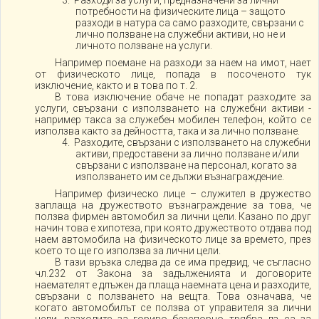
3. Разходи за услуги, предназначени за лични
потребности на физическите лица – защото
разходи в натура са само разходите, свързани с
лично ползване на служебни активи, но не и
личното ползване на услуги.
Например поемане на разходи за наем на имот, нает
от физическото лице, попада в посоченото тук
изключение, както и в това по т. 2.
В това изключение обаче не попадат разходите за
услуги, свързани с използването на служебни активи -
например такса за служебен мобилен телефон, който се
използва както за дейността, така и за лично ползване.
4. Разходите, свързани с използването на служебни
активи, предоставени за лично ползване и/или
свързани с използване на персонал, когато за
използването им се дължи възнаграждение.
Например физическо лице – служител в дружество
заплаща на дружеството възнаграждение за това, че
ползва фирмен автомобил за лични цели. Казано по друг
начин това е хипотеза, при която дружеството отдава под
наем автомобила на физическото лице за времето, през
което то ще го използва за лични цели.
В тази връзка следва да се има предвид, че съгласно
чл.232 от Закона за задълженията и договорите
наемателят е длъжен да плаща наемната цена и разходите,
свързани с ползването на вещта. Това означава, че
когато автомобилът се ползва от управителя за лични