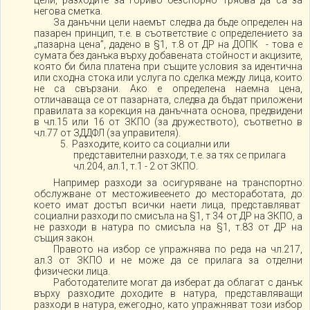
цели, разходите за гориво безспорно трябва да са за
негова сметка.
За данъчни цели наемът следва да бъде определен на
пазарен принцип, т.е. в съответствие с определението за
„пазарна цена”, дадено в §1, т.8 от ДР на ДОПК - това е
сумата без данъка върху добавената стойност и акцизите,
която би била платена при същите условия за идентична
или сходна стока или услуга по сделка между лица, които
не са свързани. Ако е определена наемна цена,
отличаваща се от пазарната, следва да бъдат приложени
правилата за корекция на данъчната основа, предвидени
в чл.15 или 16 от ЗКПО (за дружеството), съответно в
чл.77 от ЗДДФЛ (за управителя).
5. Разходите, които са социални или
представителни разходи, т.е. за тях се прилага
чл.204, ал.1, т.1 - 2 от ЗКПО.
Например разходи за осигуряване на транспортно
обслужване от местоживеенето до местоработата, до
което имат достъп всички наети лица, представляват
социални разходи по смисъла на §1, т 34 от ДР на ЗКПО, а
не разходи в натура по смисъла на §1, т.83 от ДР на
същия закон.
Правото на избор се упражнява по реда на чл.217,
ал.3 от ЗКПО и не може да се прилага за отделни
физически лица.
Работодателите могат да изберат да облагат с данък
върху разходите доходите в натура, представляващи
разходи в натура, ежегодно, като упражняват този избор