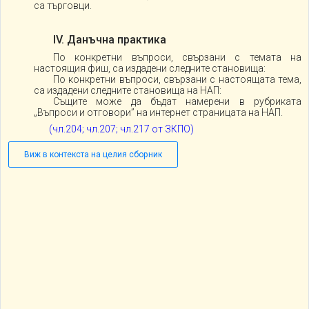
са търговци.
IV. Данъчна практика
По конкретни въпроси, свързани с темата на
настоящия фиш, са издадени следните становища:
По конкретни въпроси, свързани с настоящата тема,
са издадени следните становища на НАП:
Същите може да бъдат намерени в рубриката
„Въпроси и отговори” на интернет страницата на НАП.
(чл.204; чл.207; чл.217 от ЗКПО)
Виж в контекста на целия сборник