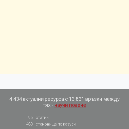
4 434 актуални ресурса с 13 831 връзки между
тях -
научи повече
96
статии
483
становища по казуси