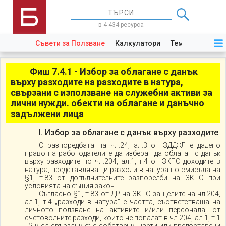
в 4 434 ресурса
Съвети за Ползване
Калкулатори
Теми
Закони
Фиш 7.4.1 - Избор за облагане с данък
върху разходите на разходите в натура,
свързани с използване на служебни активи за
лични нужди. обекти на облагане и данъчно
задължени лица
І. Избор за облагане с данък върху разходите
С разпоредбата на чл.24, ал.3 от ЗДДФЛ е дадено
право на работодателите да изберат да облагат с данък
върху разходите по чл.204, ал.1, т.4 от ЗКПО доходите в
натура, представляващи разходи в натура по смисъла на
§1, т.83 от допълнителните разпоредби на ЗКПО при
условията на същия закон.
Съгласно §1, т.83 от ДР на ЗКПО за целите на чл.204,
ал.1, т.4 „разходи в натура” е частта, съответстваща на
личното ползване на активите и/или персонала, от
счетоводните разходи, които не попадат в чл.204, ал.1, т.1