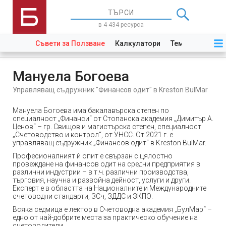
в 4 434 ресурса
Съвети за Ползване
Калкулатори
Теми
Закони
Мануела Богоева
Управляващ съдружник "Финансов одит" в Kreston BulMar
Мануела Богоева има бакалавърска степен по
специалност „Финанси“ от Стопанска академия „Димитър А.
Ценов“ – гр. Свищов и магистърска степен, специалност
„Счетоводство и контрол“, от УНСС. От 2021 г. е
управляващ съдружник „Финансов одит“ в Kreston BulMar.
Професионалният ѝ опит е свързан с цялостно
провеждане на финансов одит на средни предприятия в
различни индустрии – в т.ч. различни производства,
търговия, научна и развойна дейност, услуги и други.
Експерт е в областта на Националните и Международните
счетоводни стандарти, ЗСч, ЗДДС и ЗКПО.
Всяка седмица е лектор в Счетоводна академия „БулМар“ –
едно от най-добрите места за практическо обучение на
счетоводители.