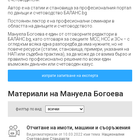
Автор е на статии и становища за професионалния портал
по данъци и счетоводство БАЛАНС.bg.
Постоянен лектор е на професионални семинари в
областта на данъците и счетоводството.
Мануела Богоева е един от отговорните редактори в
БАЛАНС.bg, като отговаря за секциите МСС, НСС и ЗСч – с
оглед към всяка една разпоредба да има нужните, но не
повече ресурси (статии, становища, примери, указания на
НАП или съдебна практика), за да може да се взима бързо и
правилно професионално решение по всеки един
възможен данъчен или счетоводен казус.
изпрати запитване на експерта
Материали на Мануела Богоева
филтър по вид:
Отчитане на имоти, машини и съоръжения
Видеоматериали от 10.03.2022 към тема:
Национални
Счетоводни Стандарти