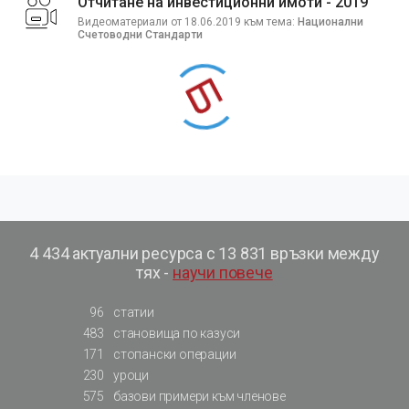
Отчитане на инвестиционни имоти - 2019
Видеоматериали от 18.06.2019 към тема:
Национални
Счетоводни Стандарти
4 434 актуални ресурса с 13 831 връзки между
тях -
научи повече
96
статии
483
становища по казуси
171
стопански операции
230
уроци
575
базови примери към членове