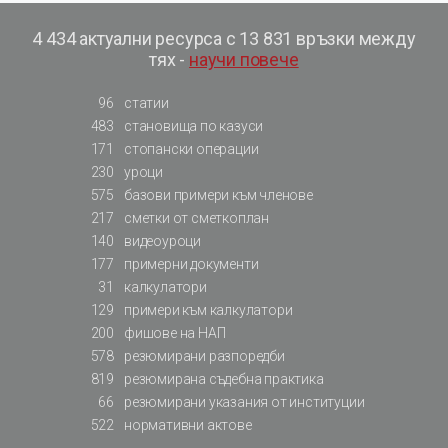
4 434 актуални ресурса с 13 831 връзки между
тях -
научи повече
96
статии
483
становища по казуси
171
стопански операции
230
уроци
575
базови примери към членове
217
сметки от сметкоплан
140
видеоуроци
177
примерни документи
31
калкулатори
129
примери към калкулатори
200
фишове на НАП
578
резюмирани разпоредби
819
резюмирана съдебна практика
66
резюмирани указания от институции
522
нормативни актове