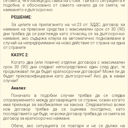
се смята, че е налице доставка на стоки. Тъй като ситуацията е
подобна, е обосновано от самото начало да се смята, че
наемането е дългосрочно.
РЕШЕНИЕ:
За целите на прилагането на чл.23 от ЗДДС, договор за
наемане на превозни средства с максимален срок от 30 (90)
дни трябва да се разглежда като отнасящ се за дългосрочно
наемане, ако съдържа клауза за автоматично подновяване в
случай на непредприемане на ново действие от страна на една
от страните.
КАЗУС 2:
Когато два (или повече) отделни договора с максимален
срок 30 (90) дни следват непосредствено един след друг, те
продължават ли да бъдат краткосрочни договори? Може ли да
бъдат прекласифицирани като дългосрочни? Ако да, в какви
случаи?
Анализ:
Поначало в подобни случаи трябва да се следва
споразумението между договарящите се страни, освен когато
има признаци за заобикаляне на закона. Следователно всеки
нов договор трябва да се оценява поотделно, като
последствието ще бъде, че всеки договор трябва да се смята за
договор за краткосрочно наемане.
Обаче, ако ситуацията се повтаря и не се дължи на