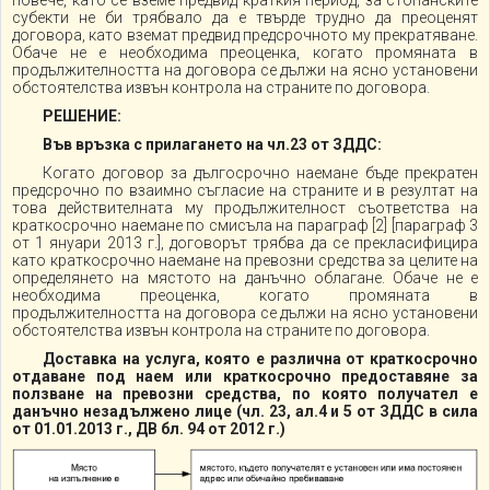
повече, като се вземе предвид краткия период, за стопанските
субекти не би трябвало да е твърде трудно да преоценят
договора, като вземат предвид предсрочното му прекратяване.
Обаче не е необходима преоценка, когато промяната в
продължителността на договора се дължи на ясно установени
обстоятелства извън контрола на страните по договора.
РЕШЕНИЕ:
Във връзка с прилагането на чл.23 от ЗДДС:
Когато договор за дългосрочно наемане бъде прекратен
предсрочно по взаимно съгласие на страните и в резултат на
това действителната му продължителност съответства на
краткосрочно наемане по смисъла на параграф [2] [параграф 3
от 1 януари 2013 г.], договорът трябва да се прекласифицира
като краткосрочно наемане на превозни средства за целите на
определянето на мястото на данъчно облагане. Обаче не е
необходима преоценка, когато промяната в
продължителността на договора се дължи на ясно установени
обстоятелства извън контрола на страните по договора.
Доставка на услуга, която е различна от краткосрочно
отдаване под наем или краткосрочно предоставяне за
ползване на превозни средства, по която получател е
данъчно незадължено лице (чл. 23, ал.4 и 5 от ЗДДС в сила
от 01.01.2013 г., ДВ бл. 94 от 2012 г.)