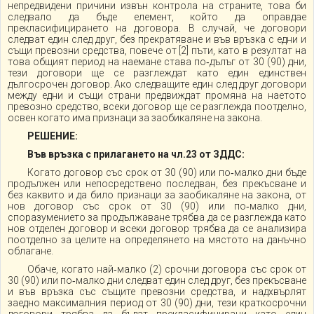
непредвидени причини извън контрола на страните, това би
следвало да бъде елемент, който да оправдае
прекласифицирането на договора. В случай, че договори
следват един след друг, без прекратяване и във връзка с едни и
същи превозни средства, повече от [2] пъти, като в резултат на
това общият период на наемане става по‑дълъг от 30 (90) дни,
тези договори ще се разглеждат като един единствен
дългосрочен договор. Ако следващите един след друг договори
между едни и същи страни предвиждат промяна на наетото
превозно средство, всеки договор ще се разглежда поотделно,
освен когато има признаци за заобикаляне на закона.
РЕШЕНИЕ:
Във връзка с прилагането на чл.23 от ЗДДС:
Когато договор със срок от 30 (90) или по‑малко дни бъде
продължен или непосредствено последван, без прекъсване и
без каквито и да било признаци за заобикаляне на закона, от
нов договор със срок от 30 (90) или по‑малко дни,
споразумението за продължаване трябва да се разглежда като
нов отделен договор и всеки договор трябва да се анализира
поотделно за целите на определянето на мястото на данъчно
облагане.
Обаче, когато най‑малко (2) срочни договора със срок от
30 (90) или по‑малко дни следват един след друг, без прекъсване
и във връзка със същите превозни средства, и надхвърлят
заедно максималния период от 30 (90) дни, тези краткосрочни