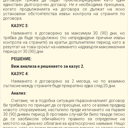
договори трябва да бъдат прекласифицирани като един
единствен дългосрочен договор. Не е необходима преоценка,
когато продълженията на договора се дължат на ясно
установени обстоятелства извън контрола на страните по
договора.
КАЗУС 3:
Наемането е договорено за максимум 30 (90) дни, но
трябва да бъде продължено (по непредвидени причини извън
контрола на страните) за кратък допълнителен период, като в
резултат на това срокът на наемането надхвърля максималния
период от 30 (90) дни.
РЕШЕНИЕ:
Виж анализа и решението за казус 2.
КАЗУС 4:
Наемането е договорено за 2 месеца, но по взаимно
съгласие между страните бъде прекратено едва след 20 дни.
Анализ:
Считаме, че в подобна ситуация първоначалният договор
би трябвало по принцип да се преоцени, като се вземе предвид
новото споразумение, настъпило преди изтичането на първия
30 (90) дневен период. В противен случай би било твърде лесно
да се заобиколи обичайното правило за определяне на
мястото на данъчно облагане за краткосрочно наемане. Нещо