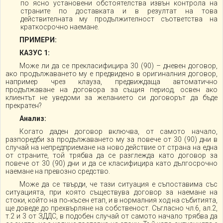
по ясно установени обстоятелства извън контрола на
страните по доставката и в резултат на това
действителната му продължителност съответства на
краткосрочно наемане.
ПРИМЕРИ:
КАЗУС 1:
Може ли да се прекласифицира 30 (90) – дневен договор,
ако продължаването му е предвидено в оригиналния договор,
например чрез клауза, предвиждаща автоматично
продължаване на договора за същия период, освен ако
клиентът не уведоми за желанието си договорът да бъде
прекратен?
Анализ:
Когато даден договор включва, от самото начало,
разпоредби за продължаването му за повече от 30 (90) дни в
случай на непредприемане на ново действие от страна на една
от страните, той трябва да се разглежда като договор за
повече от 30 (90) дни и да се класифицира като дългосрочно
наемане на превозно средство.
Може да се твърди, че тази ситуация е съпоставима със
ситуацията, при която съществува договор за наемане на
стоки, който на по‑късен етап, и в нормалния ход на събитията,
ще доведе до прехвърляне на собственост. Съгласно чл.6, ал.2,
т.2 и 3 от ЗДДС, в подобен случай от самото начало трябва да