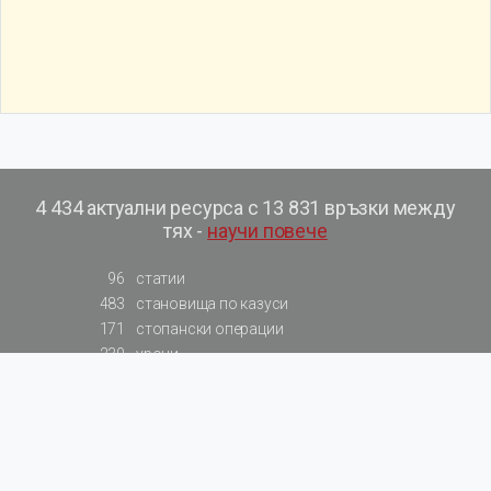
4 434 актуални ресурса с 13 831 връзки между
тях -
научи повече
96
статии
483
становища по казуси
171
стопански операции
230
уроци
575
базови примери към членове
217
сметки от сметкоплан
140
видеоуроци
177
примерни документи
31
калкулатори