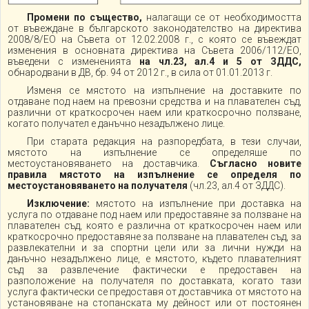
Промени по същество,
налагащи се от необходимостта
от въвеждане в българското законодателство на директива
2008/8/ЕО на Съвета от 12.02.2008 г., с която се въвеждат
изменения в основната директива на Съвета 2006/112/ЕО,
въведени с измененията
на чл.23, ал.4 и 5 от ЗДДС,
обнародвани в ДВ, бр. 94 от 2012 г., в сила от 01.01.2013 г.
Изменя се мястото на изпълнение на доставките по
отдаване под наем на превозни средства и на плавателен съд,
различни от краткосрочен наем или краткосрочно ползване,
когато получател е данъчно незадължено лице.
При старата редакция на разпоредбата, в тези случаи,
мястото на изпълнение се определяше по
местоустановяването на доставчика.
Съгласно новите
правила мястото на изпълнение се определя по
местоустановяването на получателя
(чл.23, ал.4 от ЗДДС).
Изключение:
мястото на изпълнение при доставка на
услуга по отдаване под наем или предоставяне за ползване на
плавателен съд, която е различна от краткосрочен наем или
краткосрочно предоставяне за ползване на плавателен съд, за
развлекателни и за спортни цели или за лични нужди на
данъчно незадължено лице, е мястото, където плавателният
съд за развлечение фактически е предоставен на
разположение на получателя по доставката, когато тази
услуга фактически се предоставя от доставчика от мястото на
установяване на стопанската му дейност или от постоянен