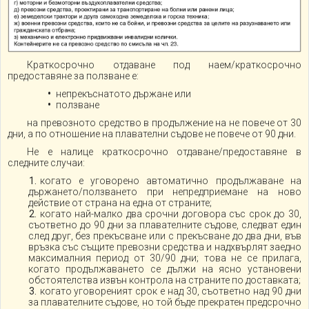
Краткосрочно отдаване под наем/краткосрочно
предоставяне за ползване е:
непрекъснатото държане или
ползване
на превозното средство в продължение на не повече от 30
дни, а по отношение на плавателни съдове не повече от 90 дни.
Не е налице краткосрочно отдаване/предоставяне в
следните случаи:
когато е уговорено автоматично продължаване на
държането/ползването при непредприемане на ново
действие от страна на една от страните;
когато най-малко два срочни договора със срок до 30,
съответно до 90 дни за плавателните съдове, следват един
след друг, без прекъсване или с прекъсване до два дни, във
връзка със същите превозни средства и надхвърлят заедно
максималния период от 30/90 дни; това не се прилага,
когато продължаването се дължи на ясно установени
обстоятелства извън контрола на страните по доставката;
когато уговореният срок е над 30, съответно над 90 дни
за плавателните съдове, но той бъде прекратен предсрочно