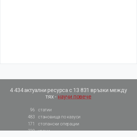
4 434 актуални ресурса с 13 831 връзки между
тях -
научи повече
96
статии
483
становища по казуси
171
стопански операции
230
уроци