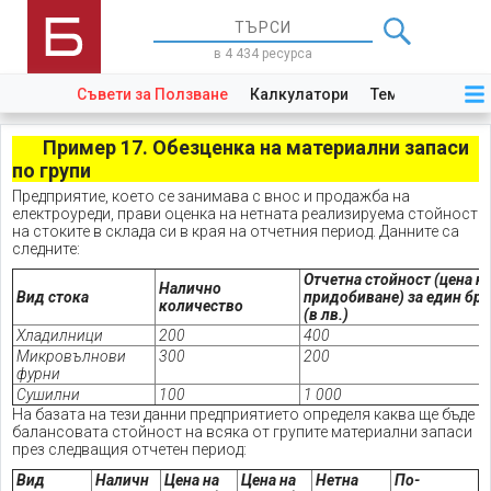
в 4 434 ресурса
Съвети за Ползване
Калкулатори
Теми
Закони
Пример 17. Обезценка на материални запаси
по групи
Предприятие, което се занимава с внос и продажба на
електроуреди, прави оценка на нетната реализируема стойност
на стоките в склада си в края на отчетния период. Данните са
следните:
Отчетна стойност (цена н
Налично
Вид стока
придобиване) за един бр
количество
(в лв.)
Хладилници
200
400
Микровълнови
300
200
фурни
Сушилни
100
1 000
На базата на тези данни предприятието определя каква ще бъде
балансовата стойност на всяка от групите материални запаси
през следващия отчетен период:
Вид
Наличн
Цена на
Цена на
Нетна
По-