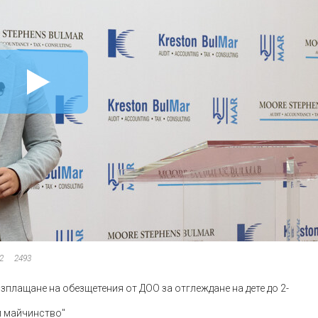
2
2493
изплащане на обезщетения от ДОО за отглеждане на дете до 2-
и майчинство"