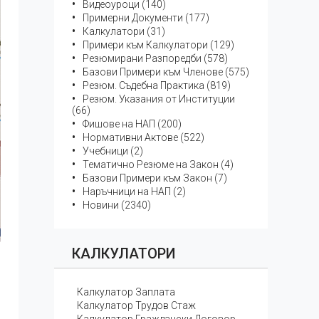
Видеоуроци (140)
Примерни Документи (177)
Калкулатори (31)
Примери към Калкулатори (129)
Резюмирани Разпоредби (578)
Базови Примери към Членове (575)
Резюм. Съдебна Практика (819)
Резюм. Указания от Институции
(66)
Фишове на НАП (200)
Нормативни Актове (522)
Учебници (2)
Тематичнo Резюме на Закон (4)
Базови Примери към Закон (7)
Наръчници на НАП (2)
Новини (2340)
КАЛКУЛАТОРИ
Калкулатор Заплата
Калкулатор Трудов Стаж