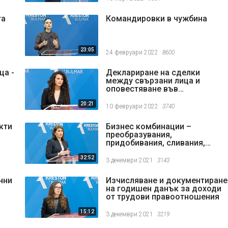
та
Командировки в чужбина
23:05
24 февруари 2022
8600
ца -
Деклариране на сделки
между свързани лица и
оповестяване във
финансовите отчети
20:21
10 февруари 2022
3740
кти
Бизнес комбинации –
преобразувания,
придобивания, сливания,
разделяния и други
32:52
3 декември 2021
3143
нни
Изчисляване и документиране
на годишен данък за доходи
от трудови правоотношения
15:12
3 декември 2021
3219