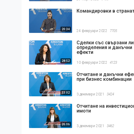
Командировки в страна
20:34
24 февруари 2022
7705
Сделки със свързани ли
определения и данъчни
ефекти
28:52
10 февруари 2022
4123
Отчитане и данъчни ефе
при бизнес комбинации
33:02
3 декември 2021
3424
Отчитане на инвестицио
имоти
26:06
3 декември 2021
3462