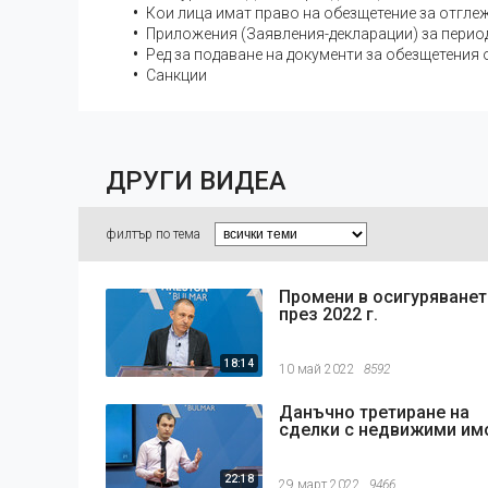
Кои лица имат право на обезщетение за отглежд
Приложения (Заявления-декларации) за периода
Ред за подаване на документи за обезщетения 
Санкции
ДРУГИ ВИДЕА
филтър по тема
Промени в осигуряване
през 2022 г.
18:14
10 май 2022
8592
Данъчно третиране на
сделки с недвижими им
22:18
29 март 2022
9466