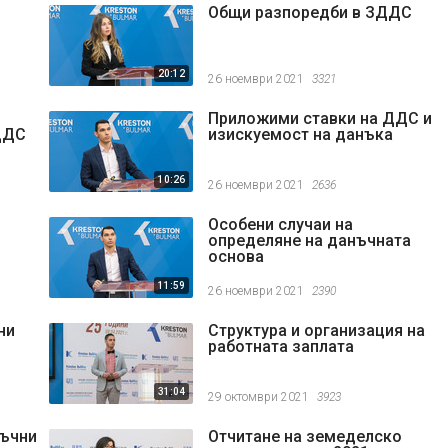
Общи разпоредби в ЗДДС
20:12
26 ноември 2021
3321
Приложими ставки на ДДС и
ДДС
изискуемост на данъка
10:26
26 ноември 2021
2636
Особени случаи на
определяне на данъчната
основа
11:59
26 ноември 2021
2390
ни
Структура и организация на
работната заплата
31:04
29 октомври 2021
3923
нъчни
Отчитане на земеделско