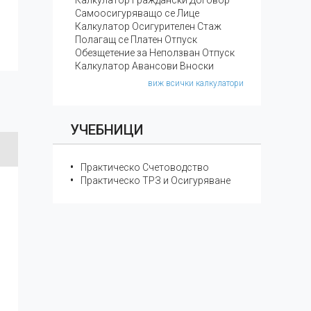
Калкулатор Граждански Договор
Самоосигуряващо се Лице
Калкулатор Осигурителен Стаж
Полагащ се Платен Отпуск
Обезщетение за Неползван Отпуск
Калкулатор Авансови Вноски
виж всички калкулатори
УЧЕБНИЦИ
Практическо Счетоводство
Практическо ТРЗ и Осигуряване