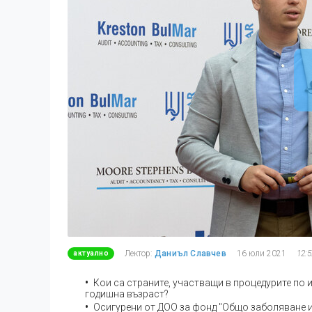
Лектор:
Даниъл Славчев
16 юли 2021
12:5
актуално
Кои са страните, участващи в процедурите по 
годишна възраст?
Осигурени от ДОО за фонд "Общо заболяване 