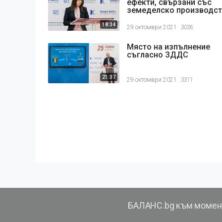
ефекти, свързани със
земеделско производс
18:34
29 октомври 2021
3036
Място на изпълнение
съгласно ЗДДС
21:37
29 октомври 2021
3311
БАЛАНС.bg към момен