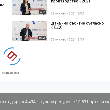
производство - 2021
тво
6:29
29 октомври 2021
3012
Данъчно събитие съгласно
ЗДДС
13:52
29 октомври 2021
3118
покажи още
та съдържа
4 434 актуални ресурса с 13 831 връзки м