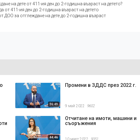
ане на дете от 411-ия ден до 2-годишна възраст на детето?
 от 411-ия ден до 2-годишна възраст на детето
от ДОО за отглеждане на дете до 2-годишна възраст
то
Промени в ЗДДС през 2022 г.
36:49
9 май 2022
9602
Отчитане на имоти, машини и
оти
съоръжения
44:46
10 март 2022
9351