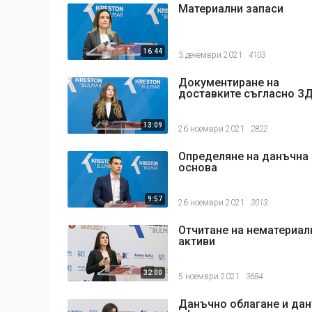
Материални запаси
16:44
3 декември 2021
4103
Документиране на
доставките съгласно З
13:09
26 ноември 2021
2822
Определяне на данъчна
основа
9:57
26 ноември 2021
3013
Отчитане на нематериал
активи
32:00
5 ноември 2021
3684
Данъчно облагане и да