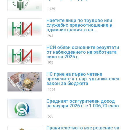
1169
Наетите лица по трудово или
служебно правоотношение в
администрацията на
изпълнителната власт към края
941
на декември 2025 г. са 98,4
хиляди
НСИ обяви основните резултати
от наблюдението на работната
сила за 2025 г.
956
НС прие на първо четене
промените в т.нар. удължителен
закон за бюджета
1054
Средният осигурителен доход
за януари 2026 г. е 1 006,70 евро
585
Правителството взе решение за