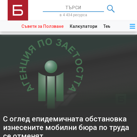
в 4 434 ресурса
Съвети за Ползване
Калкулатори
Теми
Закони
С оглед епидемичната обстановка
изнесените мобилни бюра по труда
се отменят