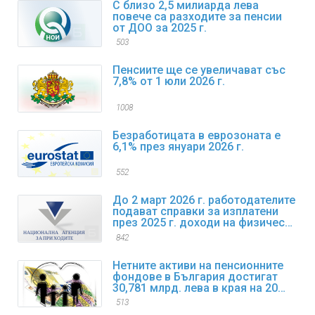
С близо 2,5 милиарда лева
повече са разходите за пенсии
от ДОО за 2025 г.
503
Пенсиите ще се увеличават със
7,8% от 1 юли 2026 г.
1008
Безработицата в еврозоната е
6,1% през януари 2026 г.
552
До 2 март 2026 г. работодателите
подават справки за изплатени
през 2025 г. доходи на физически
лица
842
Нетните активи на пенсионните
фондове в България достигат
30,781 млрд. лева в края на 2025
г.
513