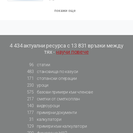
покажи още
4 434 актуални ресурса с 13 831 връзки между
тях -
научи повече
96
статии
483
становища по казуси
171
стопански операции
230
уроци
575
базови примери към членове
217
сметки от сметкоплан
140
видеоуроци
177
примерни документи
31
калкулатори
129
примери към калкулатори
200
фишове на НАП