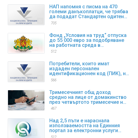
НАП напомня с писма на 470
големи данъкоплатци, че трябва
да подадат Стандартен одитен
файл за данъчни цели SAF-T за
705
първи отчетен период
Фонд „Условия на труд“ отпуска
до 55 000 евро за подобряване
на работната среда в
предприятията
512
Потребители, които имат
издаден персонален
идентификационен код (ПИК), но
са забравили/изгубили същия,
566
могат да възстановят достъпа
си до електронните услуги
Тримесечният общ доход
средно на лице от домакинство
през четвъртото тримесечие на
2025 г. нараства с 9,4% спрямо
467
същия период на 2024 г.
Над 2,5 пъти е нараснала
използваемостта на Единния
портал за електронни услуги
(ЕПЕУ) на НОИ през 2025 г.
512