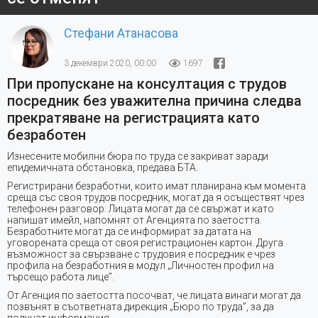
Стефани Атанасова
3 декември 2020, 00:00
1697
При пропускане на консултация с трудов
посредник без уважителна причина следва
прекратяване на регистрацията като
безработен
Изнесените мобилни бюра по труда се закриват заради
епидемичната обстановка, предава БТА.
Регистрирани безработни, които имат планирана към момента
среща със своя трудов посредник, могат да я осъществят чрез
телефонен разговор. Лицата могат да се свържат и като
напишат имейл, напомнят от Агенцията по заетостта.
Безработните могат да се информират за датата на
уговорената среща от своя регистрационен картон. Друга
възможност за свързване с трудовия е посредник е чрез
профила на безработния в модул „Личностен профил на
търсещо работа лице”.
От Агенция по заетостта посочват, че лицата винаги могат да
позвънят в съответната дирекция „Бюро по труда”, за да
получат информация.