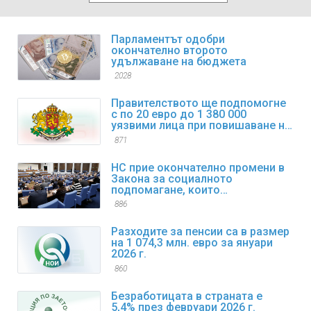
Парламентът одобри
окончателно второто
удължаване на бюджета
2028
Правителството ще подпомогне
с по 20 евро до 1 380 000
уязвими лица при повишаване на
цените на горивата
871
НС прие окончателно промени в
Закона за социалното
подпомагане, които
регламентират коледните и
886
великденските добавки
Разходите за пенсии са в размер
на 1 074,3 млн. евро за януари
2026 г.
860
Безработицата в страната е
5,4% през февруари 2026 г.