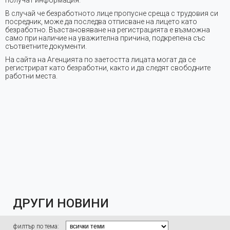
В случай че безработното лице пропусне среща с трудовия си
посредник, може да последва отписване на лицето като
безработно. Възстановяване на регистрацията е възможна
само при наличие на уважителна причина, подкрепена със
съответните документи.
На сайта на Агенцията по заетостта лицата могат да се
регистрират като безработни, както и да следят свободните
работни места.
ДРУГИ НОВИНИ
филтър по тема: