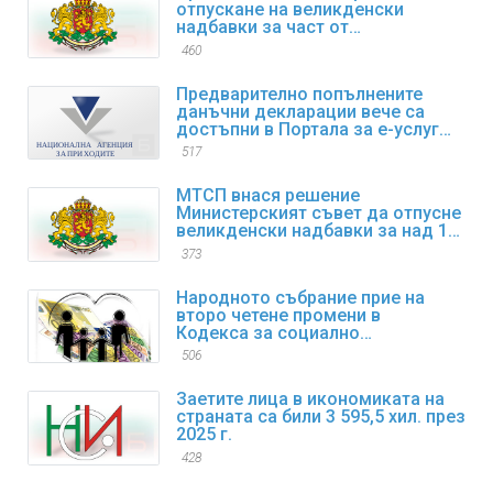
отпускане на великденски
надбавки за част от
пенсионерите
460
Предварително попълнените
данъчни декларации вече са
достъпни в Портала за е-услуги
на НАП
517
МТСП внася решение
Министерският съвет да отпусне
великденски надбавки за над 1
600 000 пенсионери
373
Народното събрание прие на
второ четене промени в
Кодекса за социално
осигуряване
506
Заетите лица в икономиката на
страната са били 3 595,5 хил. през
2025 г.
428