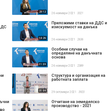
20:12
26 ноември 2021
3321
Приложими ставки на ДДС и
ДДС
изискуемост на данъка
10:26
26 ноември 2021
2636
Особени случаи на
определяне на данъчната
основа
11:59
26 ноември 2021
2389
ни
Структура и организация на
работната заплата
31:04
29 октомври 2021
3920
нъчни
Отчитане на земеделско
производство - 2021
тво