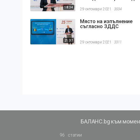
18:34
29 октомври 2021
3034
Място на изпълнение
съгласно ЗДДС
21:37
29 октомври 2021
3311
БАЛАНС.bg към момен
96
статии