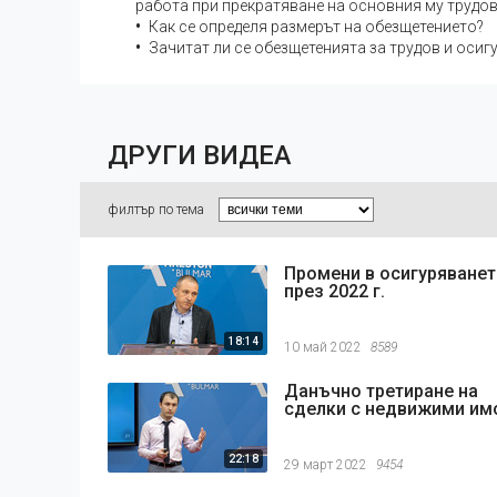
работа при прекратяване на основния му трудо
Как се определя размерът на обезщетението?
Зачитат ли се обезщетенията за трудов и осиг
ДРУГИ ВИДЕА
филтър по тема
Промени в осигуряване
през 2022 г.
18:14
10 май 2022
8589
Данъчно третиране на
сделки с недвижими им
22:18
29 март 2022
9454