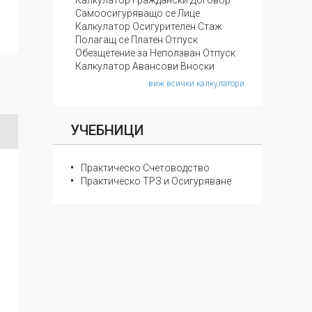
Калкулатор Граждански Договор
Самоосигуряващо се Лице
Калкулатор Осигурителен Стаж
Полагащ се Платен Отпуск
Обезщетение за Неползван Отпуск
Калкулатор Авансови Вноски
виж всички калкулатори
УЧЕБНИЦИ
Практическо Счетоводство
Практическо ТРЗ и Осигуряване