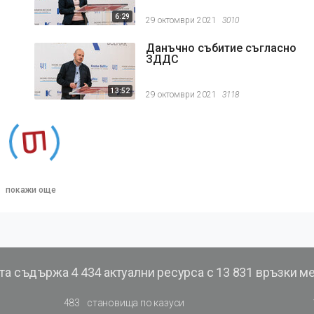
6:29
29 октомври 2021
3010
Данъчно събитие съгласно
ЗДДС
13:52
29 октомври 2021
3118
покажи още
та съдържа
4 434 актуални ресурса с 13 831 връзки м
483
становища по казуси