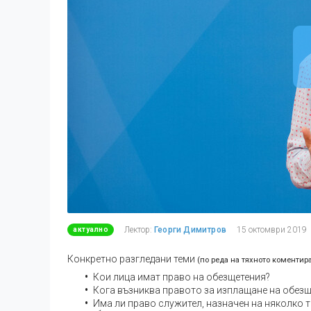
Лектор:
Георги Димитров
15 октомври 2019
актуално
Конкретно разгледани теми
(по реда на тяхното коментир
Кои лица имат право на обезщетения?
Кога възниква правото за изплащане на обезщ
Има ли право служител, назначен на няколко 