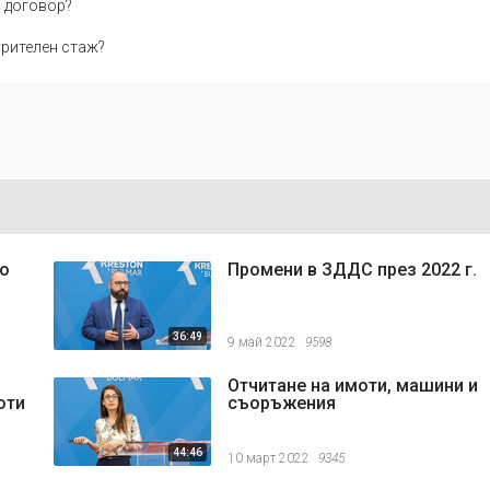
в договор?
урителен стаж?
то
Промени в ЗДДС през 2022 г.
36:49
9 май 2022
9598
Отчитане на имоти, машини и
оти
съоръжения
44:46
10 март 2022
9345