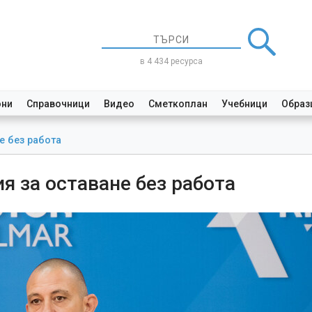
в 4 434 ресурса
они
Справочници
Видео
Сметкоплан
Учебници
Образ
е без работа
я за оставане без работа