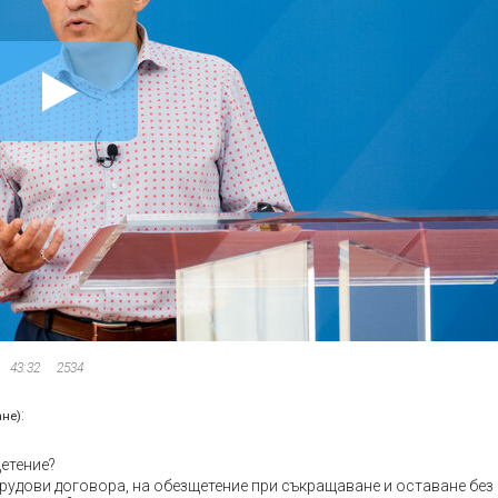
43:32
2534
:
ане)
етение?
трудови договора, на обезщетение при съкращаване и оставане без