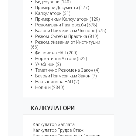
Видеоуроци (140)
Примерни Документи (177)
Калкулатори (31)
Примери към Калкулатори (129)
Резюмирани Разпоредби (578)
Базови Примери към Членове (575)
Резюм. Съдебна Практика (819)
Резюм. Указания от Институции
(66)
Фишове на НАП (200)
Нормативни Актове (522)
Учебници (2)
Тематичнo Резюме на Закон (4)
Базови Примери към Закон (7)
Наръчници на НАП (2)
Новини (2340)
КАЛКУЛАТОРИ
Калкулатор Заплата
Калкулатор Трудов Стаж