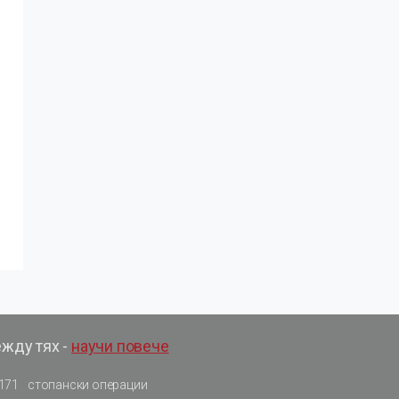
ежду тях -
научи повече
171
стопански операции