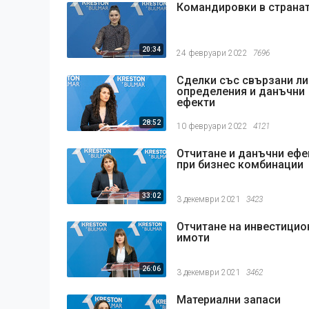
Командировки в страна
20:34
24 февруари 2022
7696
Сделки със свързани ли
определения и данъчни
ефекти
28:52
10 февруари 2022
4121
Отчитане и данъчни ефе
при бизнес комбинации
33:02
3 декември 2021
3423
Отчитане на инвестицио
имоти
26:06
3 декември 2021
3462
Материални запаси