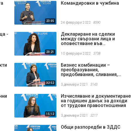
та
Командировки в чужбина
23:05
24 февруари 2022
8590
ца -
Деклариране на сделки
между свързани лица и
оповестяване във
финансовите отчети
20:21
10 февруари 2022
3738
кти
Бизнес комбинации –
преобразувания,
придобивания, сливания,
разделяния и други
32:52
3 декември 2021
3143
нни
Изчисляване и документиране
на годишен данък за доходи
от трудови правоотношения
15:12
3 декември 2021
3217
Общи разпоредби в ЗДДС