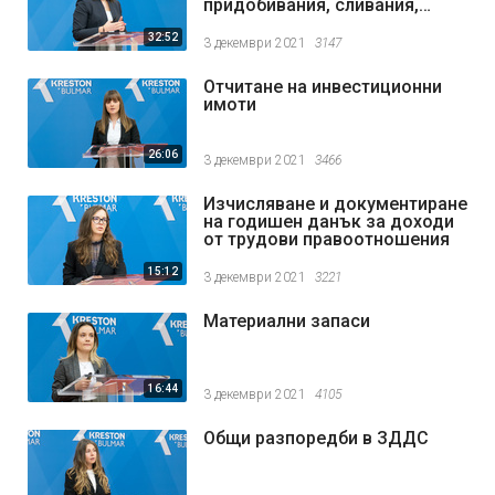
придобивания, сливания,
разделяния и други
32:52
3 декември 2021
3147
Отчитане на инвестиционни
имоти
26:06
3 декември 2021
3466
Изчисляване и документиране
на годишен данък за доходи
от трудови правоотношения
15:12
3 декември 2021
3221
Материални запаси
16:44
3 декември 2021
4105
Общи разпоредби в ЗДДС