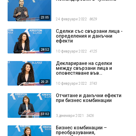
23:05
24 февруари 2022
8629
Сделки със свързани лица -
определения и данъчни
ефекти
28:52
10 февруари 2022
4125
Деклариране на сделки
между свързани лица и
оповестяване във
финансовите отчети
20:21
10 февруари 2022
3743
Отчитане и данъчни ефекти
при бизнес комбинации
33:02
3 декември 2021
3426
Бизнес комбинации –
преобразувания,