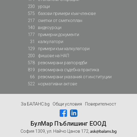
230
уроци
575
базови примери към членове
217
сметки от сметкоплан
140
видеоуроци
177
примерни документи
31
калкулатори
129
примери към калкулатори
200
фишове на НАП
578
резюмирани разпоредби
819
резюмирана съдебна практика
66
резюмирани указания от институции
522
нормативни актове
За БАЛАНС.bg
Общи условия
Поверителност
БулМар Пъблишинг ЕООД
София 1309, ул. Найчо Цанов 172,