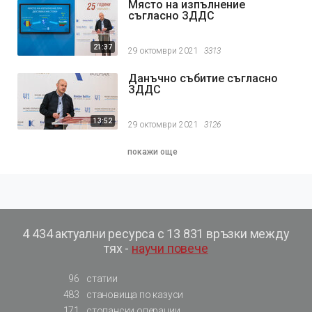
Място на изпълнение
съгласно ЗДДС
21:37
29 октомври 2021
3313
Данъчно събитие съгласно
ЗДДС
13:52
29 октомври 2021
3126
покажи още
4 434 актуални ресурса с 13 831 връзки между
тях -
научи повече
96
статии
483
становища по казуси
171
стопански операции