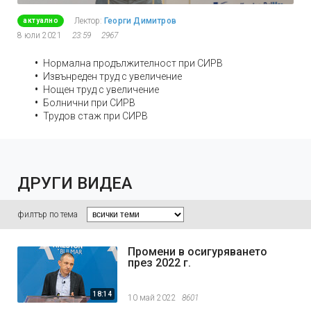
Лектор:
Георги Димитров
актуално
8 юли 2021
23:59
2967
Нормална продължителност при СИРВ
Извънреден труд с увеличение
Нощен труд с увеличение
Болнични при СИРВ
Трудов стаж при СИРВ
ДРУГИ ВИДЕА
филтър по тема
Промени в осигуряването
през 2022 г.
18:14
10 май 2022
8601