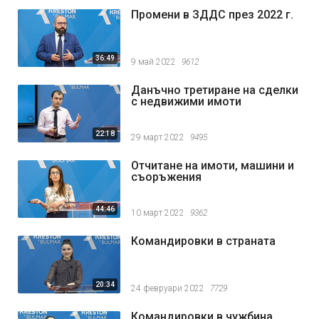
Промени в ЗДДС през 2022 г.
36:49
9 май 2022
9612
Данъчно третиране на сделки
с недвижими имоти
22:18
29 март 2022
9495
Отчитане на имоти, машини и
съоръжения
44:46
10 март 2022
9362
Командировки в страната
20:34
24 февруари 2022
7729
Командировки в чужбина