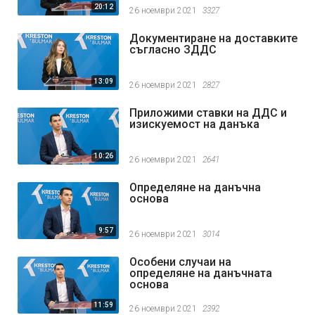
20:12
26 ноември 2021
3327
Документиране на доставките
съгласно ЗДДС
13:09
26 ноември 2021
2827
Приложими ставки на ДДС и
изискуемост на данъка
10:26
26 ноември 2021
2641
Определяне на данъчна
основа
9:57
26 ноември 2021
3014
Особени случаи на
определяне на данъчната
основа
11:59
26 ноември 2021
2392