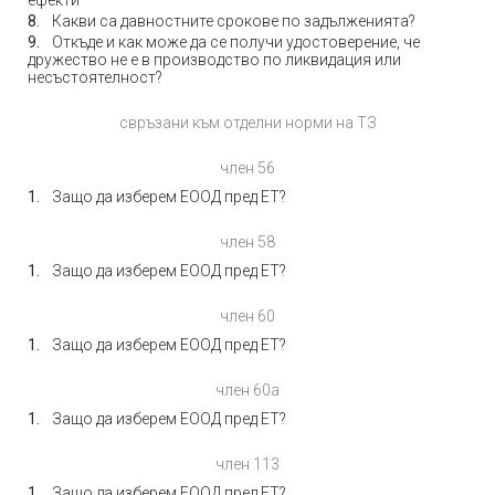
ефекти
Какви са давностните срокове по задълженията?
Откъде и как може да се получи удостоверение, че
дружество не е в производство по ликвидация или
несъстоятелност?
свръзани към отделни норми на ТЗ
член 56
Защо да изберем ЕООД пред ЕТ?
член 58
Защо да изберем ЕООД пред ЕТ?
член 60
Защо да изберем ЕООД пред ЕТ?
член 60а
Защо да изберем ЕООД пред ЕТ?
член 113
Защо да изберем ЕООД пред ЕТ?