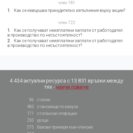
член 181
Как се извършва принудително изпълнение върху акции?
член 722
Как се получават неизплатени заплати от работодател
в производство по несъстоятелност?
Как се получават неизплатени заплати от работодател
в производство по несъстоятелност?
4 434 актуални ресурса с 13 831 връзки между
тях -
научи повече
96
статии
483
становища по казуси
171
стопански операции
230
уроци
575
базови примери към членове