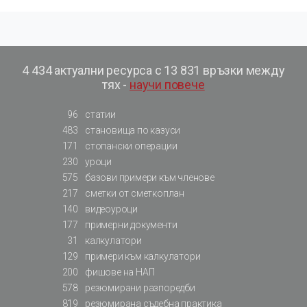
4 434 актуални ресурса с 13 831 връзки между
тях -
научи повече
96
статии
483
становища по казуси
171
стопански операции
230
уроци
575
базови примери към членове
217
сметки от сметкоплан
140
видеоуроци
177
примерни документи
31
калкулатори
129
примери към калкулатори
200
фишове на НАП
578
резюмирани разпоредби
819
резюмирана съдебна практика