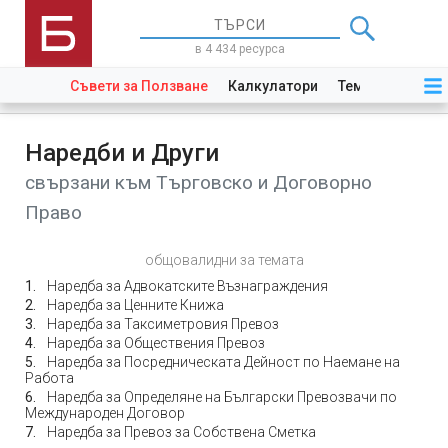
в 4 434 ресурса
Съвети за Ползване
Калкулатори
Теми
Закони
Наредби и Други
свързани към Търговско и Договорно
Право
общовалидни за темата
Наредба за Адвокатските Възнаграждения
Наредба за Ценните Книжа
Наредба за Таксиметровия Превоз
Наредба за Обществения Превоз
Наредба за Посредническата Дейност по Наемане на
Работа
Наредба за Определяне на Български Превозвачи по
Международен Договор
Наредба за Превоз за Собствена Сметка