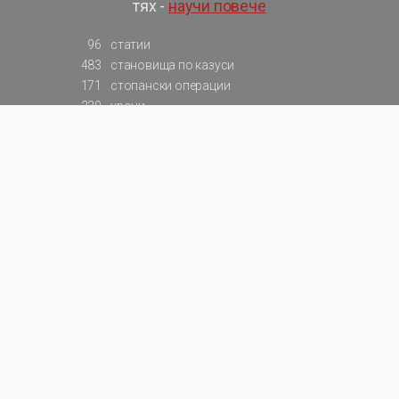
тях -
научи повече
96
статии
483
становища по казуси
171
стопански операции
230
уроци
575
базови примери към членове
217
сметки от сметкоплан
140
видеоуроци
177
примерни документи
31
калкулатори
129
примери към калкулатори
200
фишове на НАП
578
резюмирани разпоредби
819
резюмирана съдебна практика
66
резюмирани указания от институции
522
нормативни актове
За БАЛАНС.bg
Общи условия
Поверителност