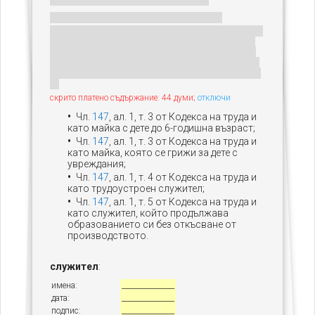
скрито платено съдържание: 44 думи;
отключи
Чл.
147
, ал. 1, т. 3 от Кодекса на труда и
като майка с дете до 6-годишна възраст;
Чл.
147
, ал. 1, т. 3 от Кодекса на труда и
като майка, която се грижи за дете с
увреждания;
Чл.
147
, ал. 1, т. 4 от Кодекса на труда и
като трудоустроен служител;
Чл.
147
, ал. 1, т. 5 от Кодекса на труда и
като служител, който продължава
образованието си без откъсване от
производството.
служител
:
имена:
_______________
дата:
_______________
подпис:
_______________