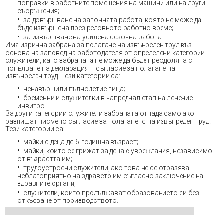
поправки в работните помещения на машини или на други
съоръжения;
за довършване на започната работа, която не може да
бъде извършена през редовното работно време;
за извършване на усилена сезонна работа.
Има изрична забрана за полагане на извънреден труд въз
основа на заповед на работодателя от определени категории
служители, като забраната не може да бъде преодоляна с
попълване на декларация – съгласие за полагане на
извънреден труд. Тези категории са:
ненавършили пълнолетие лица;
бременни и служителки в напреднал етап на лечение
инвитро.
За други категории служители забраната отпада само ако
разпишат писмено съгласие за полагането на извънреден труд.
Тези категории са:
майки с деца до 6-годишна възраст;
майки, които се грижат за деца с увреждания, независимо
от възрастта им;
трудоустроени служители, ако това не се отразява
неблагоприятно на здравето им съгласно заключение на
здравните органи;
служители, които продължават образованието си без
откъсване от производството.