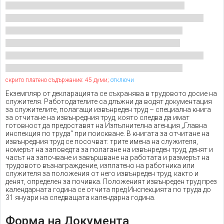
скрито платено съдържание: 45 думи;
отключи
Екземпляр от декларацията се съхранява в трудовото досие на
служителя. Работодателите са длъжни да водят документация
за служителите, полагащи извънреден труд – специална книга
за отчитане на извънредния труд, която следва да имат
готовност да предоставят на Изпълнителна агенция „Главна
инспекция по труда“ при поискване. В книгата за отчитане на
извънредния труд се посочват: трите имена на служителя,
номерът на заповедта за полагане на извънреден труд, денят и
часът на започване и завършване на работата и размерът на
трудовото възнаграждение, изплатено на работника или
служителя за положения от него извънреден труд, както и
денят, определен за почивка. Положеният извънреден труд през
календарната година се отчита пред Инспекцията по труда до
31 януари на следващата календарна година.
Форма на Документа