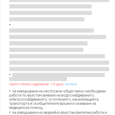
скрито платено съдържание: 119 думи;
отключи
за извършване на неотложни обществено необходими
работи по възстановяване на водоснабдяването,
електроснабдяването, отоплението, канализацията,
транспорта и съобщителните връзки и оказване на
медицинска помощ;
за извършване на аварийно-възстановителни работи и