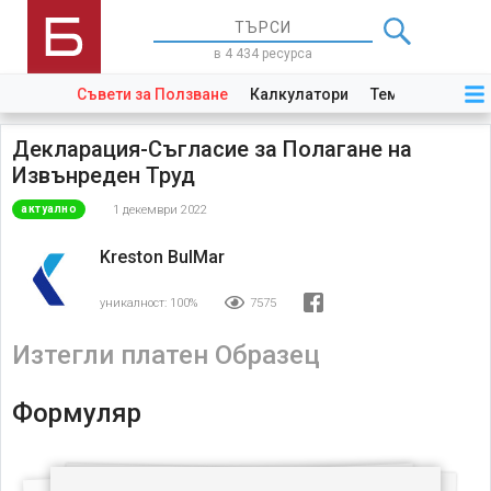
в 4 434 ресурса
Съвети за Ползване
Калкулатори
Теми
Закони
Декларация-Съгласие за Полагане на
Извънреден Труд
1 декември 2022
актуално
Kreston BulMar
уникалност:
100%
7575
Изтегли платен Образец
Формуляр