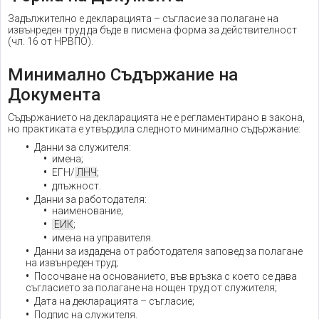
Задължително е декларацията – съгласие за полагане на
извънреден труд да бъде в писмена форма за действителност
(чл. 16 от НРВПО).
Минимално Съдържание на
Документа
Съдържанието на декларацията не е регламентирано в закона,
но практиката е утвърдила следното минимално съдържание:
Данни за служителя:
имена;
ЕГН/
ЛНЧ
;
длъжност.
Данни за работодателя:
наименование;
ЕИК
;
имена на управителя.
Данни за издадена от работодателя заповед за полагане
на извънреден труд;
Посочване на основанието, във връзка с което се дава
съгласието за полагане на нощен труд от служителя;
Дата на декларацията – съгласие;
Подпис на служителя.