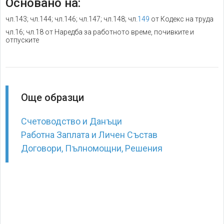
Основано на:
чл.143; чл.144; чл.146; чл.147; чл.148; чл.
149
от Кодекс на труда
чл.16; чл.18 от Наредба за работното време, почивките и
отпуските
Още образци
Счетоводство и Данъци
Работна Заплата и Личен Състав
Договори, Пълномощни, Решения