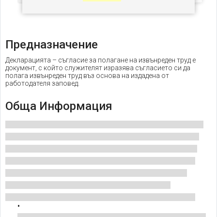
Предназначение
Декларацията – съгласие за полагане на извънреден труд е
документ, с който служителят изразява съгласието си да
полага извънреден труд въз основа на издадена от
работодателя заповед.
Обща Информация