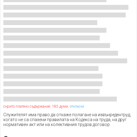
скрито платено съдържание: 185 думи;
отключи
Служителят има право да откаже полагане на извънредентруд,
когато не са спазени правилата на Кодекса на труда, на друг
нормативен акт или на колективния трудов договор.