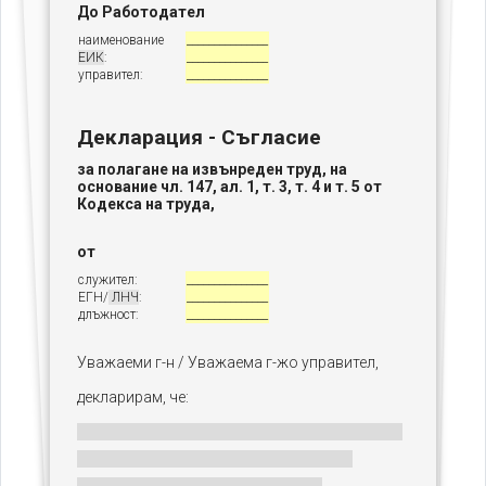
До Работодател
наименование
_______________
ЕИК
:
_______________
управител:
_______________
Декларация - Съгласие
за полагане на извънреден труд, на
основание чл. 147, ал. 1, т. 3, т. 4 и т. 5 от
Кодекса на труда,
от
служител:
_______________
ЕГН/
ЛНЧ
:
_______________
длъжност:
_______________
Уважаеми г-н / Уважаема г-жо управител,
декларирам, че: