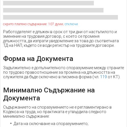
скрито платено съдържание: 107 думи;
отключи
Работодателят е длъжен в срок от три дни от настъпилото и
зменение на трудовия договор, с което се променя
длъжността, да изпрати уведомление за това до съответната
ТД на НАП, където се води регистър на трудовите договори.
Форма на Документа
Задължително е допълнителното споразумение между страните
по трудово правоотношение за промяна на длъжността на
служителя да бъде сключено в писмена форма (чл.
119
от КТ).
Минимално Съдържание на
Документа
Съдържанието на споразумението не е регламентирано в
Кодекса на труда, но практиката е утвърдила следното
минимално съдържание:
Дата на сключване на споразумението;