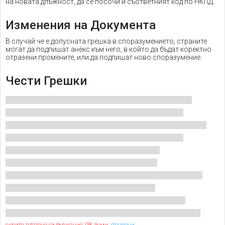
на новата длъжност, да се посочи и съответният код по НКПД.
Изменения на Документа
В случай че е допусната грешка в споразумението, страните
могат да подпишат анекс към него, в който да бъдат коректно
отразени промените, или да подпишат ново споразумение.
Чести Грешки