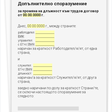
Допълнително споразумение
за промяна на длъжност към трудов договор
от
00.00.0000
г.
Днес,
00.00.0000
г., между страните:
работодател:
_______________
ЕИК
:
_______________
управител:
_______________
с ЕГН/
ЛНЧ
:
_______________
наричан за краткост Работодател/я/ят, от една
страна,
и
служител:
_______________
ЕГН/
ЛНЧ
:
_______________
длъжност:
_______________
наричан/а за краткост Служител/я/ят, от друга
страна,
заедно наричани по-долу за краткост Страни/те,
се сключи настоящото споразумение за
следното: