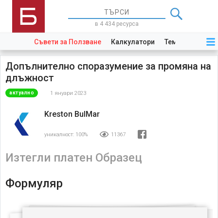
в 4 434 ресурса
Съвети за Ползване
Калкулатори
Теми
Закони
Допълнително споразумение за промяна на
длъжност
1 януари 2023
актуално
Kreston BulMar
уникалност:
100%
11367
Изтегли платен Образец
Формуляр