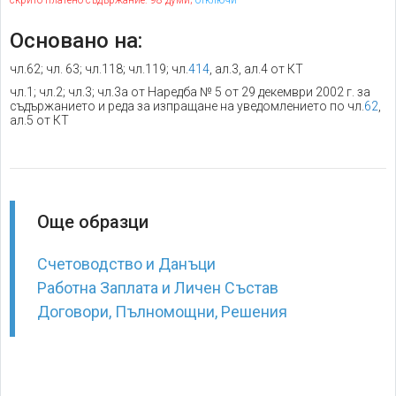
скрито платено съдържание: 98 думи;
отключи
Основано на:
чл.62; чл. 63; чл.118; чл.119; чл.
414
, ал.3, ал.4 от КТ
чл.1; чл.2; чл.3; чл.3а от Наредба № 5 от 29 декември 2002 г. за
съдържанието и реда за изпращане на уведомлението по чл.
62
,
ал.5 от КТ
Още образци
Счетоводство и Данъци
Работна Заплата и Личен Състав
Договори, Пълномощни, Решения