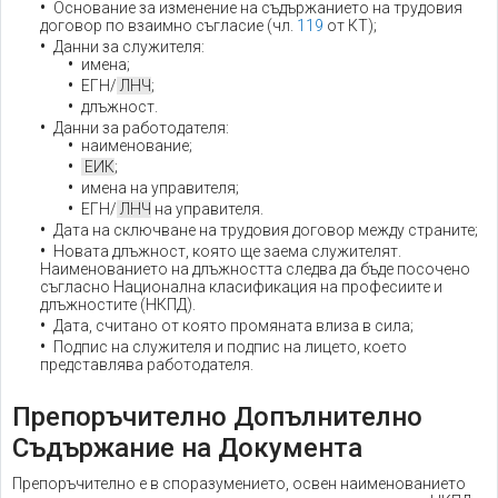
Основание за изменение на съдържанието на трудовия
договор по взаимно съгласие (чл.
119
от КТ);
Данни за служителя:
имена;
ЕГН/
ЛНЧ
;
длъжност.
Данни за работодателя:
наименование;
ЕИК
;
имена на управителя;
ЕГН/
ЛНЧ
на управителя.
Дата на сключване на трудовия договор между страните;
Новата длъжност, която ще заема служителят.
Наименованието на длъжността следва да бъде посочено
съгласно Национална класификация на професиите и
длъжностите (НКПД).
Дата, считано от която промяната влиза в сила;
Подпис на служителя и подпис на лицето, което
представлява работодателя.
Препоръчително Допълнително
Съдържание на Документа
Препоръчително е в споразумението, освен наименованието