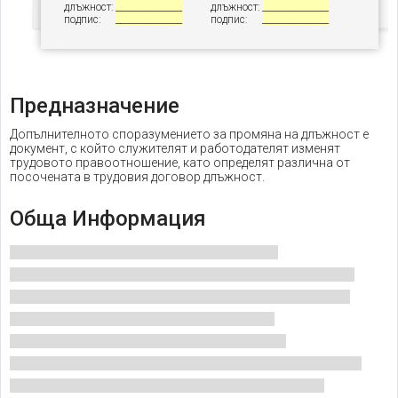
длъжност:
_______________
длъжност:
_______________
подпис:
_______________
подпис:
_______________
Предназначение
Допълнителното споразумението за промяна на длъжност е
документ, с който служителят и работодателят изменят
трудовото правоотношение, като определят различна от
посочената в трудовия договор длъжност.
Обща Информация