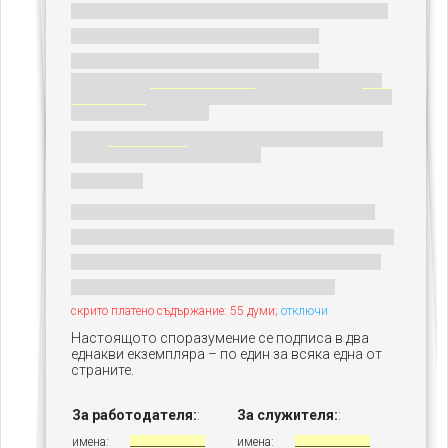
скрито платено съдържание: 55 думи;
отключи
Настоящото споразумение се подписа в два
еднакви екземпляра – по един за всяка една от
страните.
За работодателя:
:
За служителя:
:
имена:
_______________
имена:
_______________