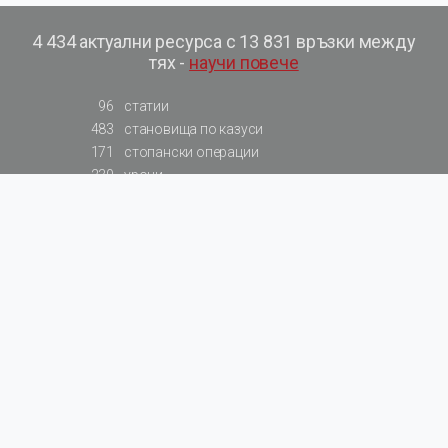
4 434 актуални ресурса с 13 831 връзки между
тях -
научи повече
96
статии
483
становища по казуси
171
стопански операции
230
уроци
575
базови примери към членове
217
сметки от сметкоплан
140
видеоуроци
177
примерни документи
31
калкулатори
129
примери към калкулатори
200
фишове на НАП
578
резюмирани разпоредби
819
резюмирана съдебна практика
66
резюмирани указания от институции
522
нормативни актове