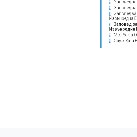
Заповед за
Заповед за
Заповед за
Извънредна 
Заповед з
Извънредна 
Молба за О
Служебна Б