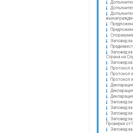
Допълнител
Допълнител
Допълнител
възнагражде
Предложени
Предложени
Споразумен
Заповед за
Предизвест
Заповед за
Страна на Сл
Заповед за
Протокол з
Протокол з
Протокол з
Декларация
Декларация
Декларация
Заповед за
Заповед за
Заповед за
Заповед за
Проверки от 
Заповед за