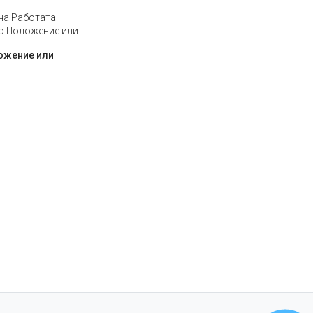
на Работата
о Положение или
ложение или