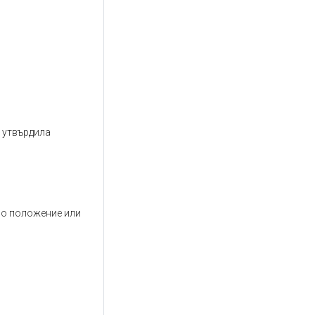
е утвърдила
дно положение или