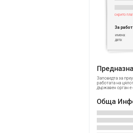
скрито пла
За рабо
имена:
дата:
Предназн
Заповедта за пре
работата на цялот
държавен орган е
Обща Инф