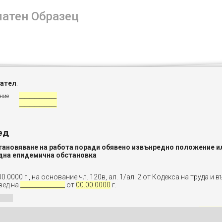
латен Образец
ател
:
ние
_______________
_______________
ед
тановяване на работа поради обявено извънредно положение и
дна епидемична обстановка
00.0000 г., на основание чл. 120в, ал. 1/ал. 2 от Кодекса на труда и 
вед на
_______________
от
00.00.0000
г.