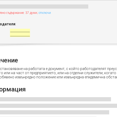
тено съдържание: 37 думи;
отключи
тодателя
:
_______________
_______________
ачение
установяване на работата е документ, с който работодателят преу
о или на част от предприятието, или на отделни служители, когато
 обявено извънредно положение или извънредна епидемична обста
ормация