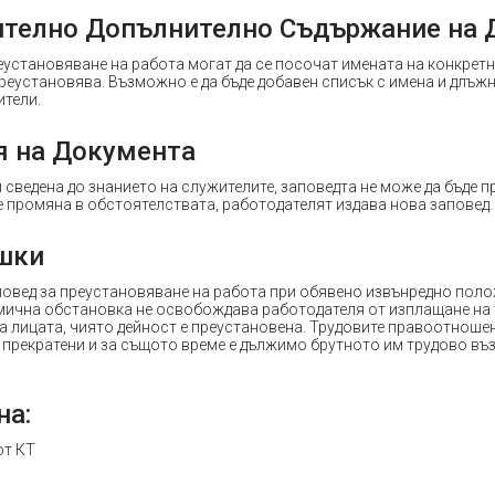
телно Допълнително Съдържание на 
еустановяване на работа могат да се посочат имената на конкретн
реустановява. Възможно е да бъде добавен списък с имена и длъж
ители.
я на Документа
 сведена до знанието на служителите, заповедта не може да бъде п
е промяна в обстоятелствата, работодателят издава нова заповед.
шки
повед за преустановяване на работа при обявено извънредно пол
мична обстановка не освобождава работодателя от изплащане на 
а лицата, чиято дейност е преустановена. Трудовите правоотноше
 прекратени и за същото време е дължимо брутното им трудово въз
на:
т КТ