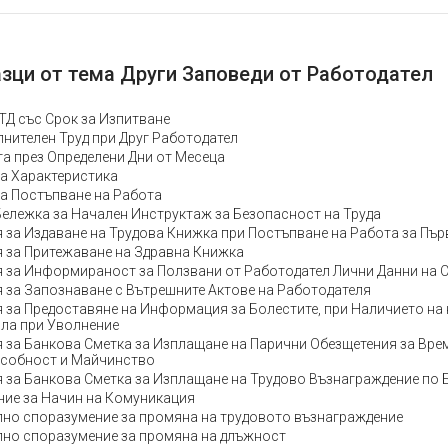
зци от тема Други Заповеди от Работодател
ТД със Срок за Изпитване
лнителен Труд при Друг Работодател
та през Определени Дни от Месеца
а Характеристика
а Постъпване на Работа
ележка за Начален Инструктаж за Безопасност на Труда
 за Издаване на Трудова Книжка при Постъпване на Работа за Пър
 за Притежаване на Здравна Книжка
 за Информираност за Ползвани от Работодател Лични Данни на 
 за Запознаване с Вътрешните Актове на Работодателя
 за Предоставяне на Информация за Болестите, при Наличието на
ла при Уволнение
 за Банкова Сметка за Изплащане на Парични Обезщетения за Вре
собност и Майчинство
 за Банкова Сметка за Изплащане на Трудово Възнаграждение по 
ие за Начин на Комуникация
но споразумение за промяна на трудовото възнаграждение
но споразумение за промяна на длъжност