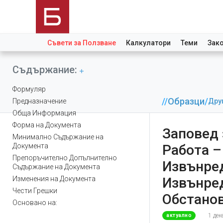
Съвети за Ползване
Калкулатори
Теми
Зак
Съдържание:
Формуляр
//
Образци
/
Дру
Предназначение
Обща Информация
Форма на Документа
Заповед 
Минимално Съдържание на
Документа
Работа –
Препоръчително Допълнително
Извънре
Съдържание на Документа
Изменения на Документа
Извънре
Чести Грешки
Обстано
Основано на:
1 де
актуално