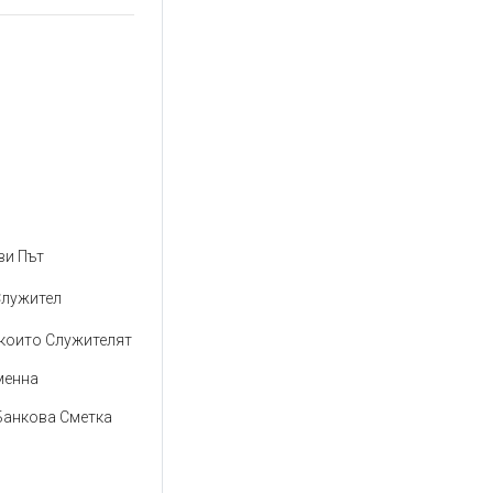
ви Път
Служител
 които Служителят
менна
Банкова Сметка