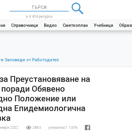
в 4 434 ресурса
они
Справочници
Видео
Сметкоплан
Учебници
Образ
ги Заповеди от Работодател
за Преустановяване на
 поради Обявено
дно Положение или
дна Епидемиологична
вка
кември 2022
2883
уникалност:
100%