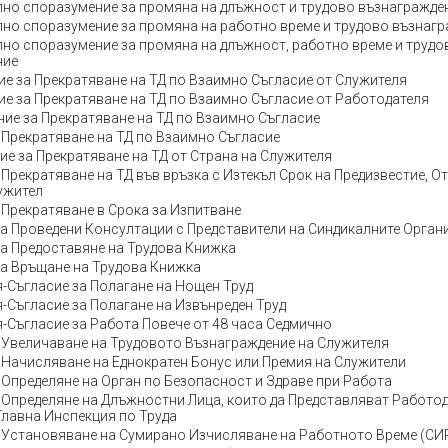
но споразумение за промяна на длъжност и трудово възнагражде
но споразумение за промяна на работно време и трудово възнаг
но споразумение за промяна на длъжност, работно време и трудо
ние
е за Прекратяване на ТД по Взаимно Съгласие от Служителя
е за Прекратяване на ТД по Взаимно Съгласие от Работодателя
ие за Прекратяване на ТД по Взаимно Съгласие
 Прекратяване на ТД по Взаимно Съгласие
ие за Прекратяване на ТД от Страна на Служителя
 Прекратяване на ТД във връзка с Изтекъл Срок на Предизвестие, О
ужител
 Прекратяване в Срока за Изпитване
а Проведени Консултации с Представители на Синдикалните Орган
а Предоставяне на Трудова Книжка
а Връщане на Трудова Книжка
-Съгласие за Полагане на Нощен Труд
-Съгласие за Полагане на Извънреден Труд
-Съгласие за Работа Повече от 48 часа Седмично
 Увеличаване на Трудовото Възнаграждение на Служителя
 Начисляване на Еднократен Бонус или Премия на Служители
 Определяне на Орган по Безопасност и Здраве при Работа
 Определяне на Длъжностни Лица, които да Представляват Работод
Главна Инспекция по Труда
 Установяване на Сумирано Изчисляване на Работното Време (СИ