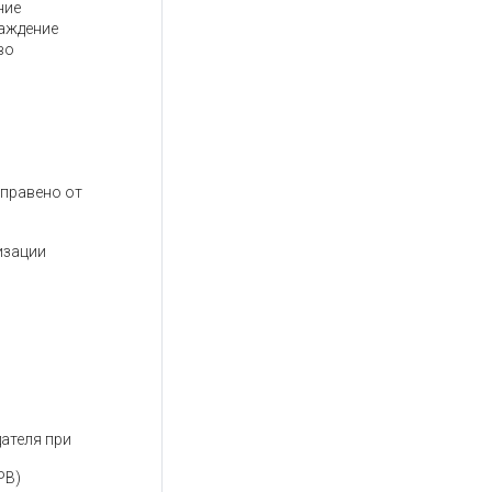
ние
раждение
во
тправено от
изации
ателя при
РВ)