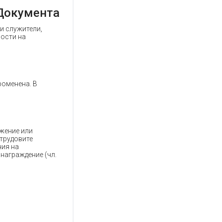
Документа
и служители,
ности на
роменена. В
ожение или
трудовите
ния на
награждение (чл.