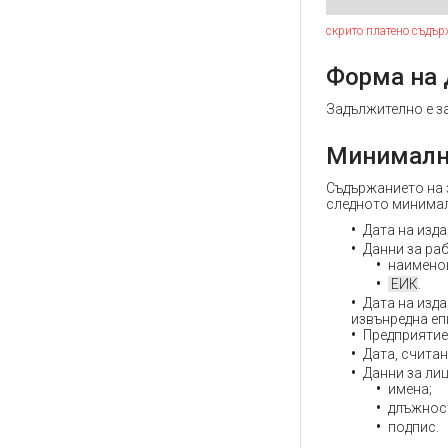
скрито платено съдър
Форма на
Задължително е з
Минималн
Съдържанието на з
следното минима
Дата на изда
Данни за ра
наимено
ЕИК
.
Дата на изд
извънредна еп
Предприятие,
Дата, счита
Данни за лиц
имена;
длъжнос
подпис.