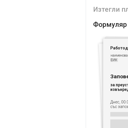
Изтегли п
Формуляр
Работод
наименова
ЕИК
:
Запов
за преус
извънре
Днес, 00.
със запо