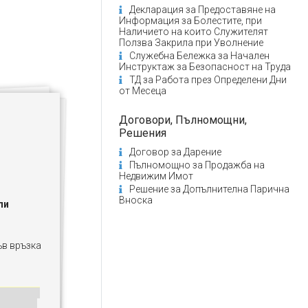
Декларация за Предоставяне на
Информация за Болестите, при
Наличието на които Служителят
Ползва Закрила при Уволнение
Служебна Бележка за Начален
Инструктаж за Безопасност на Труда
ТД за Работа през Определени Дни
от Месеца
Договори, Пълномощни,
Решения
Договор за Дарение
Пълномощно за Продажба на
Недвижим Имот
Решение за Допълнителна Парична
Вноска
ли
във връзка