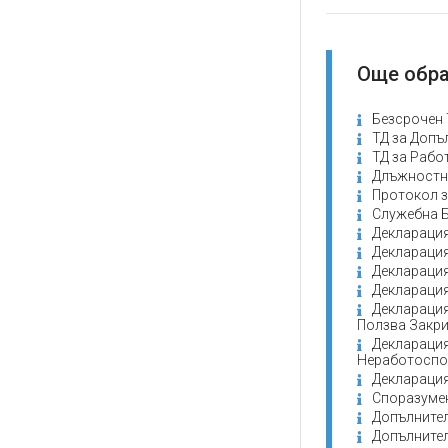
Още обра
Безсрочен 
ТД за Допъ
ТД за Рабо
Длъжностн
Протокол з
Служебна Б
Декларация
Декларация
Декларация
Декларация
Декларация
Ползва Закри
Декларация
Неработоспо
Декларация
Споразумен
Допълнител
Допълнител