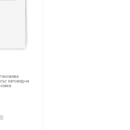
становява
 със заповед на
новка.