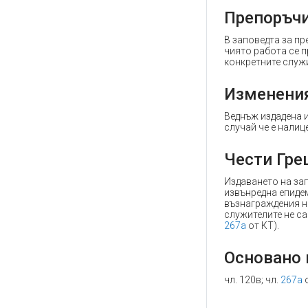
Препоръчи
В заповедта за пр
чиято работа се п
конкретните служ
Изменени
Веднъж издадена и
случай че е налиц
Чести Гре
Издаването на за
извънредна епиде
възнаграждения н
служителите не са
267а
от КТ).
Основано 
чл. 120в; чл.
267а
о