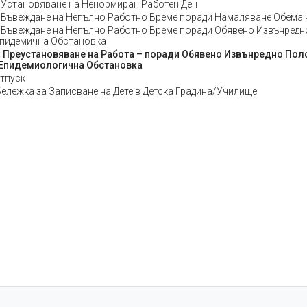
 Установяване на Ненормиран Работен Ден
 Въвеждане на Непълно Работно Време поради Намаляване Обема 
 Въвеждане на Непълно Работно Време поради Обявено Извънредн
Епидемична Обстановка
а Преустановяване на Работа – поради Обявено Извънредно По
Епидемиологична Обстановка
тпуск
ележка за Записване на Дете в Детска Градина/Училище