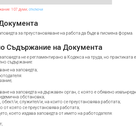
жание: 107 думи;
отключи
 Документа
аповедта за преустановяване на работа да бъде в писмена форма.
о Съдържание на Документа
аповедта не е регламентирано в Кодекса на труда, но практиката 
лно съдържание:
ване на заповедта;
ботодателя:
вание;
аване на заповедта на държавен орган, с която е обявено извънре
идемична обстановка;
 обект/и, служител/и, на които се преустановява работата;
но от която се преустановява работата;
ето, което издава заповедта от името на работодателя:
т;