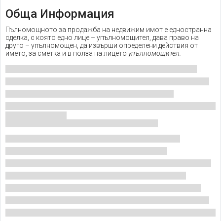
Обща Информация
Пълномощното за продажба на недвижим имот е едностранна
сделка, с която едно лице – упълномощител, дава право на
друго – упълномощен, да извърши определени действия от
името, за сметка и в полза на лицето
упълномощител.