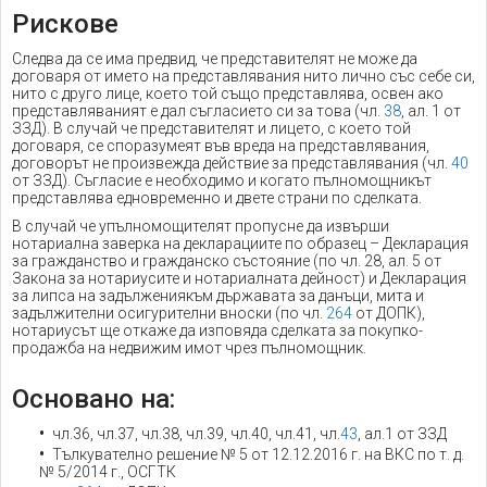
Рискове
Следва да се има предвид, че представителят не може да
договаря от името на представлявания нито лично със себе си,
нито с друго лице, което той също представлява, освен ако
представляваният е дал съгласието си за това (чл.
38
, ал. 1 от
ЗЗД). В случай че представителят и лицето, с което той
договаря, се споразумеят във вреда на представлявания,
договорът не произвежда действие за представлявания (чл.
40
от ЗЗД). Съгласие е необходимо и когато пълномощникът
представлява едновременно и двете страни по сделката.
В случай че упълномощителят пропусне да извърши
нотариална заверка на декларациите по образец – Декларация
за гражданство и гражданско състояние (по чл. 28, ал. 5 от
Закона за нотариусите и нотариалната дейност) и Декларация
за липса на задължениякъм държавата за данъци, мита и
задължителни осигурителни вноски (по чл.
264
от ДОПК),
нотариусът ще откаже да изповяда сделката за покупко-
продажба на недвижим имот чрез пълномощник.
Основано на:
чл.36, чл.37, чл.38, чл.39, чл.40, чл.41, чл.
43
, ал.1 от ЗЗД
Тълкувателно решение № 5 от 12.12.2016 г. на ВКС по т. д.
№ 5/2014 г., ОСГТК