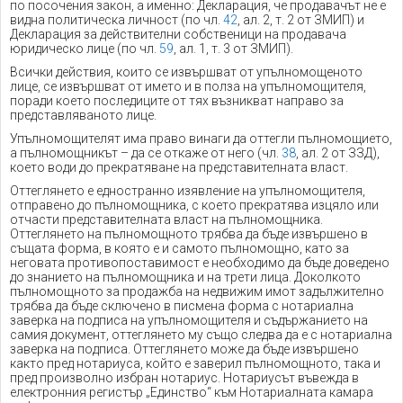
по посочения закон, а именно: Декларация, че продавачът не е
видна политическа личност (по чл.
42
, ал. 2, т. 2 от ЗМИП) и
Декларация за действителни собственици на продавача
юридическо лице (по чл.
59
, ал. 1, т. 3 от ЗМИП).
Всички действия, които се извършват от упълномощеното
лице, се извършват от името и в полза на упълномощителя,
поради което последиците от тях възникват направо за
представляваното лице.
Упълномощителят има право винаги да оттегли пълномощието,
а пълномощникът – да се откаже от него (чл.
38
, ал. 2 от ЗЗД),
което води до прекратяване на представителната власт.
Оттеглянето е едностранно изявление на упълномощителя,
отправено до пълномощника, с което прекратява изцяло или
отчасти представителната власт на пълномощника.
Оттеглянето на пълномощното трябва да бъде извършено в
същата форма, в която е и самото пълномощно, като за
неговата противопоставимост е необходимо да бъде доведено
до знанието на пълномощника и на трети лица. Доколкото
пълномощното за продажба на недвижим имот задължително
трябва да бъде сключено в писмена форма с нотариална
заверка на подписа на упълномощителя и съдържанието на
самия документ, оттеглянето му също следва да е с нотариална
заверка на подписа. Оттеглянето може да бъде извършено
както пред нотариуса, който е заверил пълномощното, така и
пред произволно избран нотариус. Нотариусът въвежда в
електронния регистър „Единство“ към Нотариалната камара