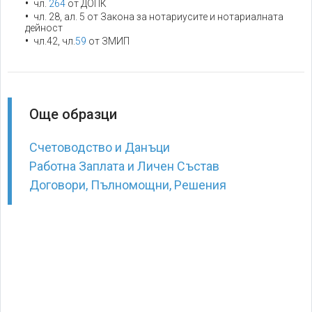
чл.
264
от ДОПК
чл. 28, ал. 5 от Закона за нотариусите и нотариалната
дейност
чл.42, чл.
59
от ЗМИП
Още образци
Счетоводство и Данъци
Работна Заплата и Личен Състав
Договори, Пълномощни, Решения