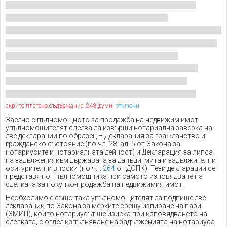
скрито платено съдържание: 248 думи;
отключи
Заедно с пълномощното за продажба на недвижим имот
упълномощителят следва да извърши нотариална заверка на
две декларации по образец – Декларация за гражданство и
гражданско състояние (по чл. 28, ал. 5 от Закона за
нотариусите и нотариалната дейност) и Декларация за липса
на задължениякъм държавата за данъци, мита и задължителни
осигурителни вноски (по чл.
264
от ДОПК). Тези декларации се
представят от пълномощника при самото изповядване на
сделката за покупко-продажба на недвижимия имот.
Необходимо е също така упълномощителят да подпише две
декларации по Закона за мерките срещу изпиране на пари
(ЗМИП), които нотариусът ще изиска при изповядването на
сделката, с оглед изпълняване на задълженията на нотариуса