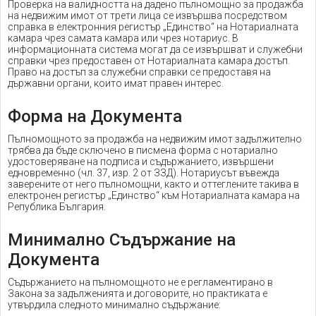
Проверка на валидността на дадено пълномощно за продажба
на недвижим имот от трети лица се извършва посредством
справка в електронния регистър „Единство“ на Нотариалната
камара чрез самата камара или чрез нотариус. В
информационната система могат да се извършват и служебни
справки чрез предоставен от Нотариалната камара достъп.
Право на достъп за служебни справки се предоставя на
държавни органи, които имат правен интерес.
Форма на Документа
Пълномощното за продажба на недвижим имот задължително
трябва да бъде сключено в писмена форма с нотариално
удостоверяване на подписа и съдържанието, извършени
едновременно (чл. 37, изр. 2 от ЗЗД). Нотариусът въвежда
заверените от него пълномощни, както и оттеглените такива в
електронен регистър „Единство“ към Нотариалната камара на
Република България.
Минимално Съдържание на
Документа
Съдържанието на пълномощното не е регламентирано в
Закона за задълженията и договорите, но практиката е
утвърдила следното минимално съдържание: