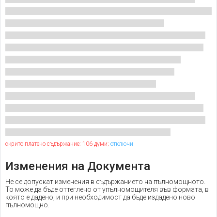
скрито платено съдържание: 106 думи;
отключи
Изменения на Документа
Не се допускат изменения в съдържанието на пълномощното.
То може да бъде оттеглено от упълномощителя във формата, в
която е дадено, и при необходимост да бъде издадено ново
пълномощно.