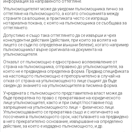
информация за направеното оттегляне.
Упълномощителят може да уведоми пълномощника лично за
оттегляне на пълномощното, а когато отношенията между
страните са влошени, в практиката често се изпраща
нотариална покана, с която на пълномощника се съобщава за
оттеглянето.
Допустимо е също така оттеглянето да се извърши и чрез
конклудентни действия (действия, при които за волята на
лицето се съди по определени външни белези), когато например
пълномощникът върне оригинала на документа на
упълномощителя.
Отказът от пълномощно е едностранно волеизявление от
страна на пълномощника, отправено до упълномощителя, за
което не е предвидена определена форма. Предвид спецификата
на настоящото пълномощно е препоръчително в случай на
отказ от страна на упълномощеното лице същият да бъде
сведен до знанието на упълномощителя в писмена форма.
Учредената с пълномощното представителна власт може да
бъде прекратена по право с прекратяване на юридическото
лице упълномощител, както и при смърт/поставяне под
запрещение на упълномощеното лице – физическо лице.
Упълномощаването се прекратява също и с изтичането на
посочения в пълномощното срок, настъпването на предвидено
в него прекратително основание, извършване на определено
действие, за което е издадено пълномощното, и др.