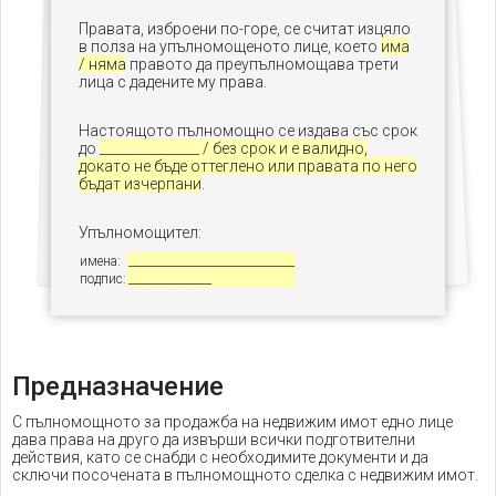
Правата, изброени по-горе, се считат изцяло
в полза на упълномощеното лице, което
има
/ няма
правото да преупълномощава трети
лица с дадените му права.
Настоящото пълномощно се издава със срок
до
_______________ / без срок и е валидно,
докато не бъде оттеглено или правата по него
бъдат изчерпани
.
Упълномощител:
имена:
______________________________
подпис:
_______________
Предназначение
С пълномощното за продажба на недвижим имот едно лице
дава права на друго да извърши всички подготвителни
действия, като се снабди с необходимите документи и да
сключи посочената в пълномощното сделка с недвижим имот.