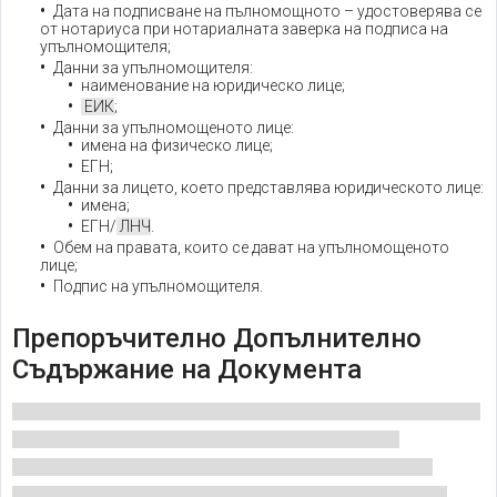
Дата на подписване на пълномощното – удостоверява се
от нотариуса при нотариалната заверка на подписа на
упълномощителя;
Данни за упълномощителя:
наименование на юридическо лице;
ЕИК
;
Данни за упълномощеното лице:
имена на физическо лице;
ЕГН;
Данни за лицето, което представлява юридическото лице:
имена;
ЕГН/
ЛНЧ
.
Обем на правата, които се дават на упълномощеното
лице;
Подпис на упълномощителя.
Препоръчително Допълнително
Съдържание на Документа