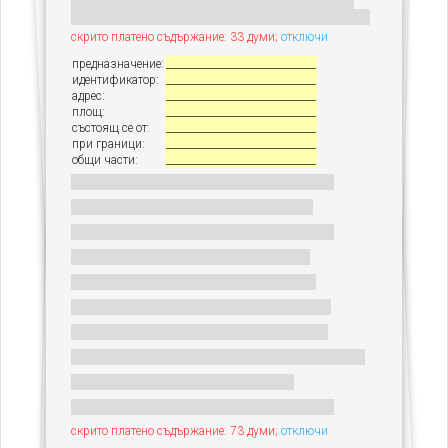
скрито платено съдържание: 33 думи;
отключи
предназначение:
______________________________
идентификатор:
______________________________
адрес:
______________________________
площ:
______________________________
състоящ се от:
______________________________
при граници:
______________________________
общи части:
______________________________
скрито платено съдържание: 73 думи;
отключи