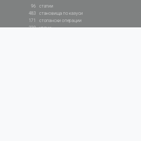
96
статии
483
становища по казуси
171
стопански операции
230
уроци
575
базови примери към членове
217
сметки от сметкоплан
140
видеоуроци
177
примерни документи
31
калкулатори
129
примери към калкулатори
200
фишове на НАП
578
резюмирани разпоредби
819
резюмирана съдебна практика
66
резюмирани указания от институции
522
нормативни актове
За БАЛАНС.bg
Общи условия
Поверителност