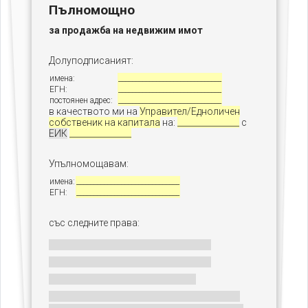
Пълномощно
за продажба на недвижим имот
Долуподписаният:
имена:
______________________________
ЕГН:
______________________________
постоянен адрес:
______________________________
в качеството ми на
Управител/Едноличен
собственик на капитала
на:
_______________
с
ЕИК
_______________
Упълномощавам:
имена:
______________________________
ЕГН:
______________________________
със следните права: