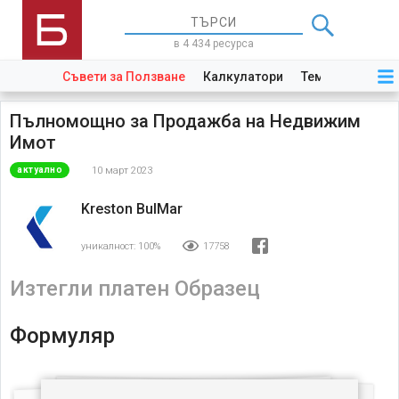
в 4 434 ресурса
Съвети за Ползване
Калкулатори
Теми
Закони
Пълномощно за Продажба на Недвижим
Имот
10 март 2023
актуално
Kreston BulMar
уникалност:
100%
17758
Изтегли платен Образец
Формуляр